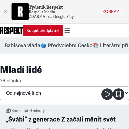
Týdeník Respekt
×
ZOBRAZIT
Respekt Media
ZDARMA - na Google Play
Koupit předplatné
Babišova vláda
🗳️ Předvolební Česko
📚 Literární př
Mladí lidé
29 článků
Komentář
•
4
minuty
„Švábi“ z generace Z začali měnit svět