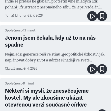
Indie se přidala ke globální protestní vlně mladých lidí:
pohání ji frustrace z nesplněného slibu, že lepší vzdělání
přinese také dobrou práci
Tomáš Lindner
•
29. 7. 2026
Společnost
•
13
minut
Jenom jsem čekala, kdy už to na nás
spadne
Nejmladší generace řeší ve stínu „geopolitické úzkosti“, jak
naplánovat dobrý život a udržet si naději ve světě
rozpadajících se hodnot
Clara Zanga
•
9. 4. 2026
Společnost
•
8
minut
Někteří si myslí, že znesvěcujeme
kostel. My ale zkoušíme ukázat
otevřenou verzi současné církve