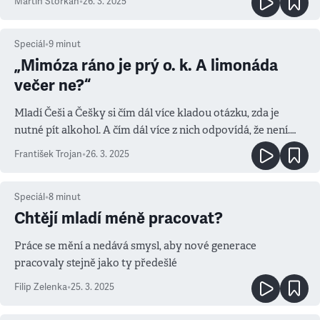
Martin Štorkán
•
26. 3. 2025
Speciál
•
9
minut
„Mimóza ráno je prý o. k. A limonáda
večer ne?“
Mladí Češi a Češky si čím dál více kladou otázku, zda je
nutné pít alkohol. A čím dál více z nich odpovídá, že není.
(Článek je ze speciálu Snění Generace Z,
který je právě v
František Trojan
•
26. 3. 2025
prodeji)
Speciál
•
8
minut
Chtějí mladí méně pracovat?
Práce se mění a nedává smysl, aby nové generace
pracovaly stejně jako ty předešlé
Filip Zelenka
•
25. 3. 2025