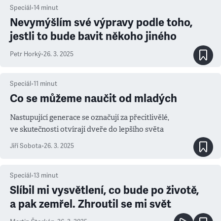
Speciál
•
14
minut
Nevymýšlím své výpravy podle toho,
jestli to bude bavit někoho jiného
Petr Horký
•
26. 3. 2025
Speciál
•
11
minut
Co se můžeme naučit od mladých
Nastupující generace se označují za přecitlivělé,
ve skutečnosti otvírají dveře do lepšího světa
Jiří Sobota
•
26. 3. 2025
Speciál
•
13
minut
Slíbil mi vysvětlení, co bude po životě,
a pak zemřel. Zhroutil se mi svět