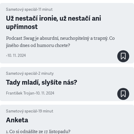
Sametový speciál
•
11
minut
Už nestačí ironie, už nestačí ani
upřímnost
Podcast Swag je absurdní, neuchopitelný a trapný. Co
jiného dnes od humoru chcete?
•
10. 11. 2024
Sametový speciál
•
2
minuty
Tady mladí, slyšíte nás?
František Trojan
•
10. 11. 2024
Sametový speciál
•
19
minut
Anketa
1. Co si odnášíte ze 17. listopadu?