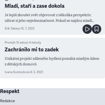
Mladí, staří a zase dokola
Je lepší zkoušet svět objevovat z několika perspektiv,
užívat si jeho nejednoznačnost. Pokud se najdou mladí
dogmatici, je to smutné, ale je třeba nezapomínat na zástup
Erik Tabery
•
15. 7. 2023
dogmatiků starších
Prvních 15 minut
•
4
minuty
Zachránilo mi to zadek
Unikátní projekt sdíleného bydlení pomáhá mladým lidem
z dětských domovů
Ivana Svobodová
•
6. 5. 2023
Respekt
Redakce