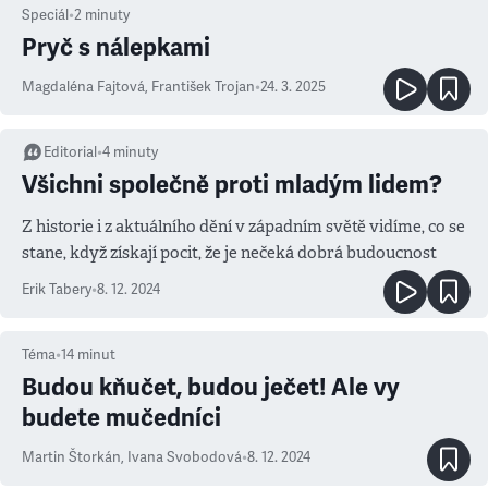
Speciál
•
2
minuty
Pryč s nálepkami
Magdaléna Fajtová
,
František Trojan
•
24. 3. 2025
Editorial
•
4
minuty
Všichni společně proti mladým lidem?
Z historie i z aktuálního dění v západním světě vidíme, co se
stane, když získají pocit, že je nečeká dobrá budoucnost
Erik Tabery
•
8. 12. 2024
Téma
•
14
minut
Budou kňučet, budou ječet! Ale vy
budete mučedníci
Martin Štorkán
,
Ivana Svobodová
•
8. 12. 2024