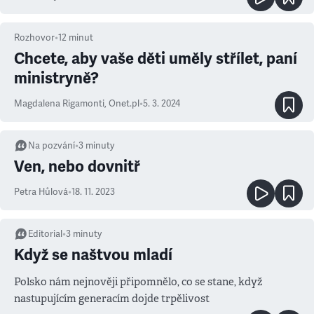
Rozhovor
•
12
minut
Chcete, aby vaše děti uměly střílet, paní
ministryně?
Magdalena Rigamonti, Onet.pl
•
5. 3. 2024
Na pozvání
•
3
minuty
Ven, nebo dovnitř
Petra Hůlová
•
18. 11. 2023
Editorial
•
3
minuty
Když se naštvou mladí
Polsko nám nejnověji připomnělo, co se stane, když
nastupujícím generacím dojde trpělivost