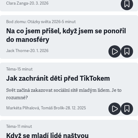
Clara Zanga
•
20. 3. 2026
Bod zlomu: Otázky světa 2026
•
5
minut
Na co jsem přišel, když jsem se ponořil
do manosféry
Jack Thorne
•
20. 1. 2026
Téma
•
15
minut
Jak zachránit děti před TikTokem
Svět začíná zakazovat sociální sítě mladým lidem. Je to
rozumné?
Markéta Plíhalová
,
Tomáš Brolík
•
28. 12. 2025
Téma
•
11
minut
Když se mladí lidé naštvou