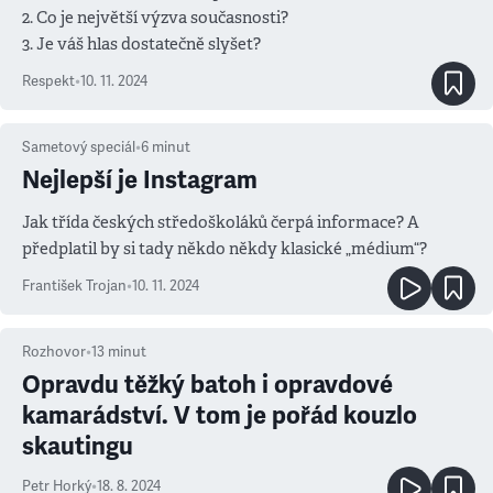
2. Co je největší výzva současnosti?
3. Je váš hlas dostatečně slyšet?
Respekt
•
10. 11. 2024
Sametový speciál
•
6
minut
Nejlepší je Instagram
Jak třída českých středoškoláků čerpá informace? A
předplatil by si tady někdo někdy klasické „médium“?
František Trojan
•
10. 11. 2024
Rozhovor
•
13
minut
Opravdu těžký batoh i opravdové
kamarádství. V tom je pořád kouzlo
skautingu
Petr Horký
•
18. 8. 2024