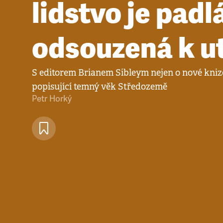
lidstvo je padl
odsouzená k u
S editorem Brianem Sibleym nejen o nové kn
popisující temný věk Středozemě
Petr Horký