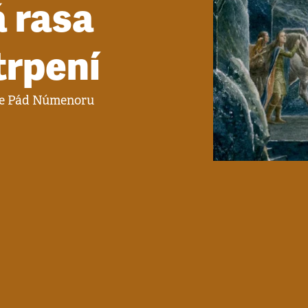
á rasa
trpení
ize Pád Númenoru