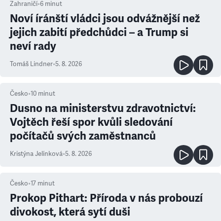
Zahraničí
•
6
minut
Noví íránští vládci jsou odvážnější než
jejich zabití předchůdci – a Trump si
neví rady
Tomáš Lindner
•
5. 8. 2026
Česko
•
10
minut
Dusno na ministerstvu zdravotnictví:
Vojtěch řeší spor kvůli sledování
počítačů svých zaměstnanců
Kristýna Jelínková
•
5. 8. 2026
Česko
•
17
minut
Prokop Pithart: Příroda v nás probouzí
divokost, která sytí duši