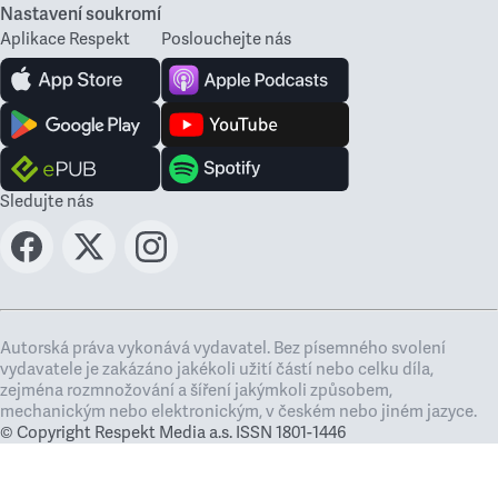
Nastavení soukromí
Aplikace Respekt
Poslouchejte nás
Sledujte nás
Autorská práva vykonává vydavatel. Bez písemného svolení
vydavatele je zakázáno jakékoli užití částí nebo celku díla,
zejména rozmnožování a šíření jakýmkoli způsobem,
mechanickým nebo elektronickým, v českém nebo jiném jazyce.
© Copyright Respekt Media a.s. ISSN 1801-1446