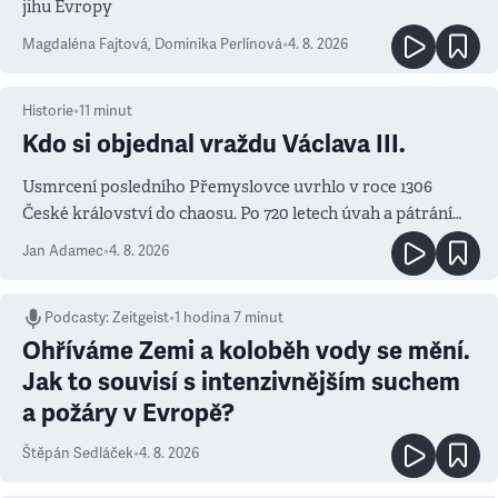
jihu Evropy
Magdaléna Fajtová
,
Dominika Perlínová
•
4. 8. 2026
Historie
•
11
minut
Kdo si objednal vraždu Václava III.
Usmrcení posledního Přemyslovce uvrhlo v roce 1306
České království do chaosu. Po 720 letech úvah a pátrání
známe jména podezřelých
Jan Adamec
•
4. 8. 2026
Podcasty
:
Zeitgeist
•
1 hodina 7 minut
Ohříváme Zemi a koloběh vody se mění.
Jak to souvisí s intenzivnějším suchem
a požáry v Evropě?
Štěpán Sedláček
•
4. 8. 2026