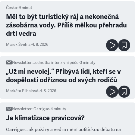
Česko
•
9
minut
Měl to být turistický ráj a nekonečná
zásobárna vody. Příliš mělkou přehradu
drtí vedra
Marek Švehla
•
4. 8. 2026
Newsletter
:
Jednotka intenzivní péče
•
3
minuty
„Už mi nevolej.“ Přibývá lidí, kteří se v
dospělosti odříznou od svých rodičů
Markéta Plíhalová
•
4. 8. 2026
Newsletter
:
Garrigue
•
4
minuty
Je klimatizace pravicová?
Garrigue: Jak požáry a vedra mění politickou debatu na