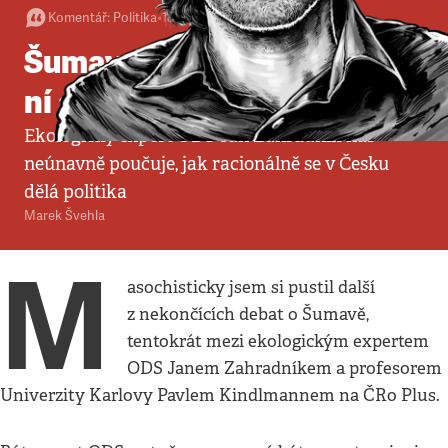
Komentář
:
Politika
•
18. 7. 2017
•
4
minuty
Šumava usychá, debaty o
ní ale kvetou
Ekologický expert ODS Jan Zahradník nás
neúnavně poučuje, jak racionálně se v Česku
dělá politika
Marek Švehla
M
asochisticky jsem si pustil další
z nekončících debat o Šumavě,
tentokrát mezi ekologickým expertem
ODS Janem Zahradníkem a profesorem
Univerzity Karlovy Pavlem Kindlmannem na ČRo Plus.