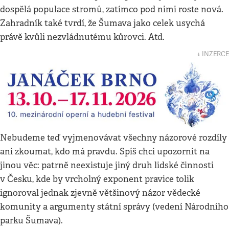
dospělá populace stromů, zatímco pod nimi roste nová.
Zahradník také tvrdí, že Šumava jako celek usychá
právě kvůli nezvládnutému kůrovci. Atd.
↓ INZERCE
Nebudeme teď vyjmenovávat všechny názorové rozdíly
ani zkoumat, kdo má pravdu. Spíš chci upozornit na
jinou věc: patrně neexistuje jiný druh lidské činnosti
v Česku, kde by vrcholný exponent pravice tolik
ignoroval jednak zjevně většinový názor vědecké
komunity a argumenty státní správy (vedení Národního
parku Šumava).