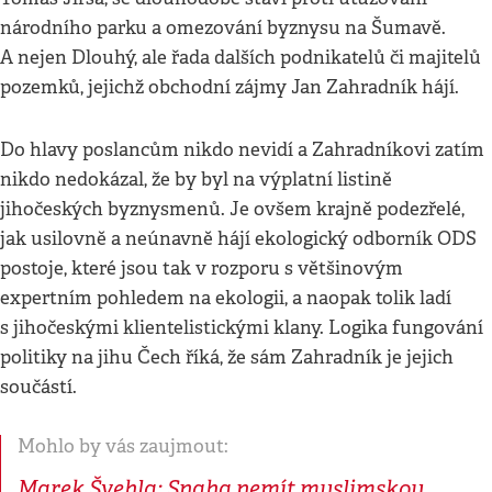
národního parku a omezování byznysu na Šumavě.
A nejen Dlouhý, ale řada dalších podnikatelů či majitelů
pozemků, jejichž obchodní zájmy Jan Zahradník hájí.
Do hlavy poslancům nikdo nevidí a Zahradníkovi zatím
nikdo nedokázal, že by byl na výplatní listině
jihočeských byznysmenů. Je ovšem krajně podezřelé,
jak usilovně a neúnavně hájí ekologický odborník ODS
postoje, které jsou tak v rozporu s většinovým
expertním pohledem na ekologii, a naopak tolik ladí
s jihočeskými klientelistickými klany. Logika fungování
politiky na jihu Čech říká, že sám Zahradník je jejich
součástí.
Mohlo by vás zaujmout:
Marek Švehla: Snaha nemít muslimskou