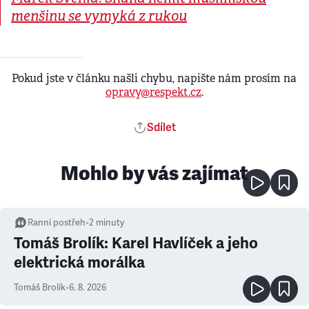
menšinu se vymyká z rukou
Pokud jste v článku našli chybu, napište nám prosím na
opravy@respekt.cz
.
Sdílet
Mohlo by vás zajímat
Ranní postřeh
•
2
minuty
Tomáš Brolík: Karel Havlíček a jeho
elektrická morálka
Tomáš Brolík
•
6. 8. 2026