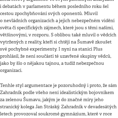
i debatách v parlamentu během posledního roku šel
cestou zpochybňování svých oponentů. Mluvil
o nevládních organizacích a jejich nebezpečném vidění
světa či specifických zájmech, které jsou s těmi našimi,
většinovými, v rozporu. S oblibou také mluvil o vědcích
vytržených z reality, kteří si chtějí na Šumavě zkoušet
své pochybné experimenty. I nyní na stanici Plus
prohlásil, že není součástí té uzavřené skupiny vědců,
jako by šlo o nějakou tajnou, a tudíž nebezpečnou
organizaci.
Tenhle styl argumentace je pozoruhodný i proto, že sám
Zahradník podle všeho není idealistickým bojovníkem
za zelenou Šumavu, jakým je do značné míry jeho
stranický kolega Jan Stráský. Zahradník v devadesátých
letech provozoval soukromé gymnázium, které v roce