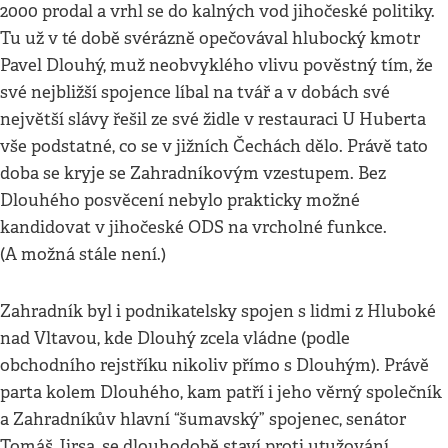
2000 prodal a vrhl se do kalných vod jihočeské politiky.
Tu už v té době svérázně opečovával hlubocký kmotr
Pavel Dlouhý, muž neobvyklého vlivu pověstný tím, že
své nejbližší spojence líbal na tvář a v dobách své
největší slávy řešil ze své židle v restauraci U Huberta
vše podstatné, co se v jižních Čechách dělo. Právě tato
doba se kryje se Zahradníkovým vzestupem. Bez
Dlouhého posvěcení nebylo prakticky možné
kandidovat v jihočeské ODS na vrcholné funkce.
(A možná stále není.)
Zahradník byl i podnikatelsky spojen s lidmi z Hluboké
nad Vltavou, kde Dlouhý zcela vládne (podle
obchodního rejstříku nikoliv přímo s Dlouhým). Právě
parta kolem Dlouhého, kam patří i jeho věrný společník
a Zahradníkův hlavní “šumavský” spojenec, senátor
Tomáš Jirsa, se dlouhodobě staví proti utužování