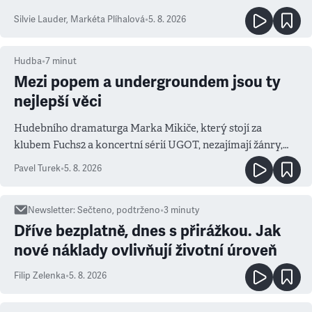
Silvie Lauder
,
Markéta Plíhalová
•
5. 8. 2026
Hudba
•
7
minut
Mezi popem a undergroundem jsou ty
nejlepší věci
Hudebního dramaturga Marka Mikiče, který stojí za
klubem Fuchs2 a koncertní sérií UGOT, nezajímají žánry,
ale atmosféra
Pavel Turek
•
5. 8. 2026
Newsletter
:
Sečteno, podtrženo
•
3
minuty
Dříve bezplatně, dnes s přirážkou. Jak
nové náklady ovlivňují životní úroveň
Filip Zelenka
•
5. 8. 2026