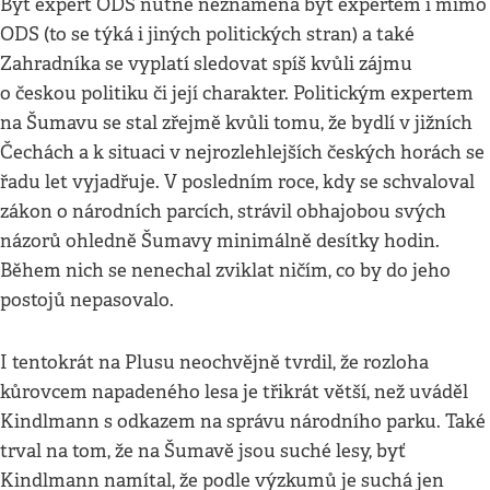
Být expert ODS nutně neznamená být expertem i mimo
ODS (to se týká i jiných politických stran) a také
Zahradníka se vyplatí sledovat spíš kvůli zájmu
o českou politiku či její charakter. Politickým expertem
na Šumavu se stal zřejmě kvůli tomu, že bydlí v jižních
Čechách a k situaci v nejrozlehlejších českých horách se
řadu let vyjadřuje. V posledním roce, kdy se schvaloval
zákon o národních parcích, strávil obhajobou svých
názorů ohledně Šumavy minimálně desítky hodin.
Během nich se nenechal zviklat ničím, co by do jeho
postojů nepasovalo.
I tentokrát na Plusu neochvějně tvrdil, že rozloha
kůrovcem napadeného lesa je třikrát větší, než uváděl
Kindlmann s odkazem na správu národního parku. Také
trval na tom, že na Šumavě jsou suché lesy, byť
Kindlmann namítal, že podle výzkumů je suchá jen