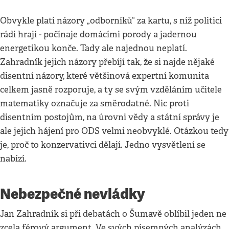
Obvykle platí názory „odborníků“ za kartu, s níž politici
rádi hrají - počínaje domácími porody a jadernou
energetikou konče. Tady ale najednou neplatí.
Zahradník jejich názory přebíjí tak, že si najde nějaké
disentní názory, které většinová expertní komunita
celkem jasně rozporuje, a ty se svým vzděláním učitele
matematiky označuje za směrodatné. Nic proti
disentním postojům, na úrovni vědy a státní správy je
ale jejich hájení pro ODS velmi neobvyklé. Otázkou tedy
je, proč to konzervativci dělají. Jedno vysvětlení se
nabízí.
Nebezpečné nevládky
Jan Zahradník si při debatách o Šumavě oblíbil jeden ne
zcela férový argument. Ve svých písemných analýzách