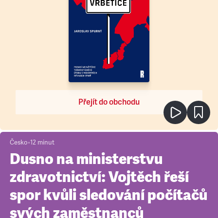
Přejít do obchodu
Česko
•
12
minut
Dusno na ministerstvu
zdravotnictví: Vojtěch řeší
spor kvůli sledování počítačů
svých zaměstnanců