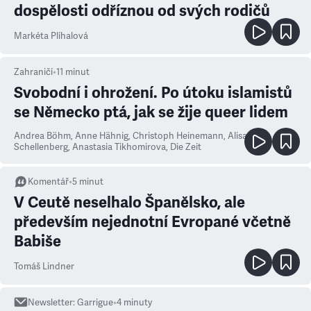
dospělosti odříznou od svých rodičů
Markéta Plíhalová
Zahraničí
•
11
minut
Svobodní i ohrožení. Po útoku islamistů
se Německo ptá, jak se žije queer lidem
Andrea Böhm, Anne Hähnig, Christoph Heinemann, Alisa
Schellenberg, Anastasia Tikhomirova
,
Die Zeit
Komentář
•
5
minut
V Ceutě neselhalo Španělsko, ale
především nejednotní Evropané včetně
Babiše
Tomáš Lindner
Newsletter
:
Garrigue
•
4
minuty