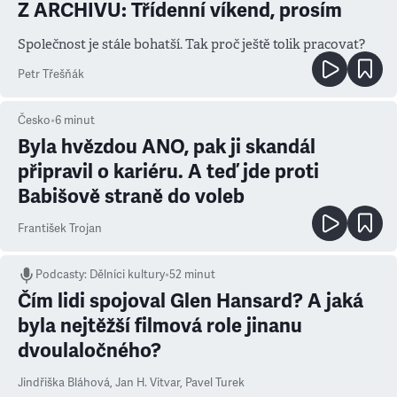
Z ARCHIVU: Třídenní víkend, prosím
Společnost je stále bohatší. Tak proč ještě tolik pracovat?
Petr Třešňák
Česko
•
6
minut
Byla hvězdou ANO, pak ji skandál
připravil o kariéru. A teď jde proti
Babišově straně do voleb
František Trojan
Podcasty
:
Dělníci kultury
•
52 minut
Čím lidi spojoval Glen Hansard? A jaká
byla nejtěžší filmová role jinanu
dvoulaločného?
Jindřiška Bláhová
,
Jan H. Vitvar
,
Pavel Turek