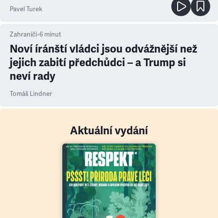
ale atmosféra
Pavel Turek
Zahraničí
•
6
minut
Noví íránští vládci jsou odvážnější než
jejich zabití předchůdci – a Trump si
neví rady
Tomáš Lindner
Aktuální vydání