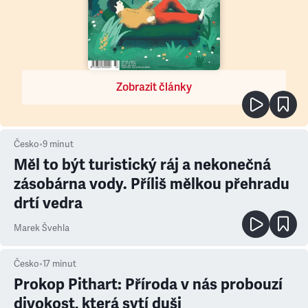
Zobrazit články
Česko
•
9
minut
Měl to být turistický ráj a nekonečná
zásobárna vody. Příliš mělkou přehradu
drtí vedra
Marek Švehla
Česko
•
17
minut
Prokop Pithart: Příroda v nás probouzí
divokost, která sytí duši