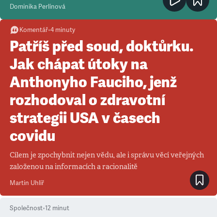
Dominika Perlínová
Komentář
•
4
minuty
Patříš před soud, doktůrku.
Jak chápat útoky na
Anthonyho Fauciho, jenž
rozhodoval o zdravotní
strategii USA v časech
covidu
Cílem je zpochybnit nejen vědu, ale i správu věcí veřejných
založenou na informacích a racionalitě
Martin Uhlíř
Společnost
•
12
minut