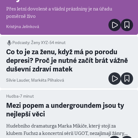
Přes letní dovolené a vládní prázdniny je na úřadu
poměrně živo
Kristýna Jelínková
Podcasty
:
Ženy XYZ
•
54 minut
Co to je za ženu, když má po porodu
depresi? Proč je nutné začít brát vážně
duševní zdraví matek
Silvie Lauder
,
Markéta Plíhalová
Hudba
•
7
minut
Mezi popem a undergroundem jsou ty
nejlepší věci
Hudebního dramaturga Marka Mikiče, který stojí za
klubem Fuchs2 a koncertní sérií UGOT, nezajímají žánry,