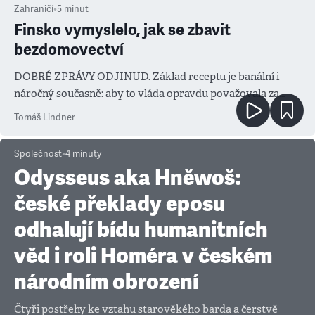
Zahraničí
•
5
minut
Finsko vymyslelo, jak se zbavit
bezdomovectví
DOBRÉ ZPRÁVY ODJINUD. Základ receptu je banální i
náročný současně: aby to vláda opravdu považovala za
prioritu
Tomáš Lindner
Společnost
•
4
minuty
Odysseus aka Hněwoš:
české překlady eposu
odhalují bídu humanitních
věd i roli Homéra v českém
národním obrození
Čtyři postřehy ke vztahu starověkého barda a čerstvě