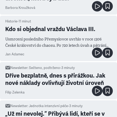
Barbora Kroužková
Historie
•
11
minut
Kdo si objednal vraždu Václava III.
Usmrcení posledního Přemyslovce uvrhlo v roce 1306
České království do chaosu. Po 720 letech úvah a pátrání
známe jména podezřelých
Jan Adamec
Newsletter
:
Sečteno, podtrženo
•
3
minuty
Dříve bezplatně, dnes s přirážkou. Jak
nové náklady ovlivňují životní úroveň
Filip Zelenka
Newsletter
:
Jednotka intenzivní péče
•
3
minuty
„Už mi nevolej.“ Přibývá lidí, kteří se v