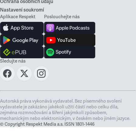
Ochrana osobních údajů
Nastavení soukromí
Aplikace Respekt
Poslouchejte nás
Sledujte nás
Autorská práva vykonává vydavatel. Bez písemného svolení
vydavatele je zakázáno jakékoli užití částí nebo celku díla,
zejména rozmnožování a šíření jakýmkoli způsobem,
mechanickým nebo elektronickým, v českém nebo jiném jazyce.
© Copyright Respekt Media a.s. ISSN 1801-1446