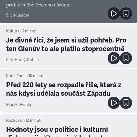
probuzeného českého národa
Silvie Lauder
Kultura
•
11
minut
Je divné říci, že jsem si užil pohřeb. Pro
ten Glenův to ale platilo stoprocentně
Petr Horký
•
Dublin
Společnost
•
10
minut
Před 220 lety se rozpadla říše, která z
nás kdysi udělala součást Západu
Marek Švehla
Rozhovor
•
12
minut
Hodnoty jsou v politice i kulturní