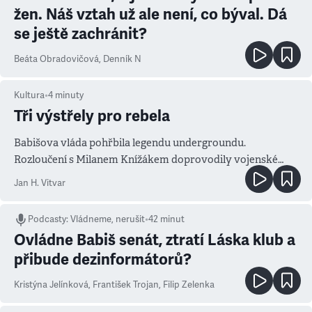
žen. Náš vztah už ale není, co býval. Dá
se ještě zachránit?
Beáta Obradovičová
,
Denník N
Kultura
•
4
minuty
Tři výstřely pro rebela
Babišova vláda pohřbila legendu undergroundu.
Rozloučení s Milanem Knížákem doprovodily vojenské
salvy i kritika pokrokářů
Jan H. Vitvar
Podcasty
:
Vládneme, nerušit
•
42 minut
Ovládne Babiš senát, ztratí Láska klub a
přibude dezinformátorů?
Kristýna Jelínková
,
František Trojan
,
Filip Zelenka