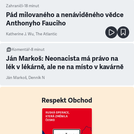
Zahraničí
•
18
minut
Pád milovaného a nenáviděného vědce
Anthonyho Fauciho
Katherine J. Wu
,
The Atlantic
Komentář
•
8
minut
Ján Markoš: Neonacista má právo na
lék v lékárně, ale ne na místo v kavárně
Ján Markoš
,
Denník N
Respekt Obchod