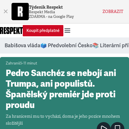
Týdeník Respekt
×
ZOBRAZIT
Respekt Media
ZDARMA - na Google Play
Koupit předplatné
Respekt.cz
Babišova vláda
🗳️ Předvolební Česko
📚 Literární př
Zahraničí
•
11
minut
Pedro Sanchéz se nebojí ani
Trumpa, ani populistů.
Španělský premiér jde proti
proudu
Za hranicemi mu to vychází, doma je jeho pozice mnohem
složitější