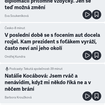
diplomacii přítomné vždycky. Jen se
teď možná změní
Eva Soukeníková
Česko
•
8
minut
V poslední době se s focením aut docela
rozjel. Kam prezident s foťákem vyráží,
často neví ani jeho okolí
Ondřej Kundra
Podcasty
:
Tekutá společnost
•
39 minut
Natálie Kocábová: Jsem rváč a
nenávidím, když mi někdo říká ne a v
něčem brání
Barbora Kroužková