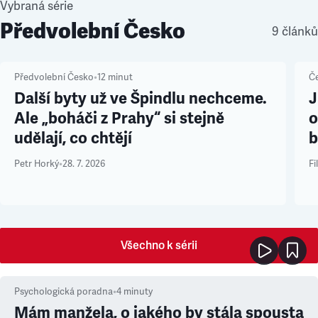
Vybraná série
Předvolební Česko
9 článků
Předvolební Česko
•
12
minut
Č
Další byty už ve Špindlu nechceme.
J
Ale „boháči z Prahy“ si stejně
o
udělají, co chtějí
b
Petr Horký
•
28. 7. 2026
Fi
Všechno k sérii
Psychologická poradna
•
4
minuty
Mám manžela, o jakého by stála spousta