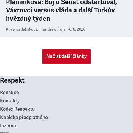
Plamínková: Boj o Senát odstartoval,
Vávrovci versus vláda a další Turkův
hvězdný týden
Kristýna Jelínková
,
František Trojan
•
6. 8. 2026
Načíst další články
Respekt
Redakce
Kontakty
Kodex Respektu
Nabídka předplatného
Inzerce