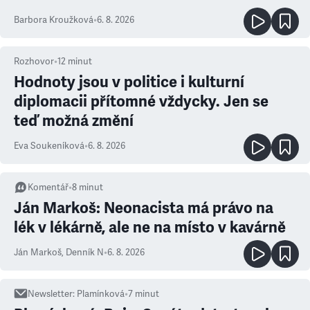
Barbora Kroužková
•
6. 8. 2026
Rozhovor
•
12
minut
Hodnoty jsou v politice i kulturní
diplomacii přítomné vždycky. Jen se
teď možná změní
Eva Soukeníková
•
6. 8. 2026
Komentář
•
8
minut
Ján Markoš: Neonacista má právo na
lék v lékárně, ale ne na místo v kavárně
Ján Markoš
,
Denník N
•
6. 8. 2026
Newsletter
:
Plamínková
•
7
minut