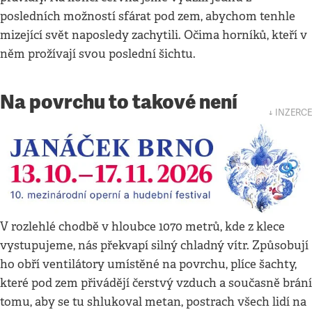
posledních možností sfárat pod zem, abychom tenhle
mizející svět naposledy zachytili. Očima horníků, kteří v
něm prožívají svou poslední šichtu.
Na povrchu to takové není
↓ INZERCE
V rozlehlé chodbě v hloubce 1070 metrů, kde z klece
vystupujeme, nás překvapí silný chladný vítr. Způsobují
ho obří ventilátory umístěné na povrchu, plíce šachty,
které pod zem přivádějí čerstvý vzduch a současně brání
tomu, aby se tu shlukoval metan, postrach všech lidí na