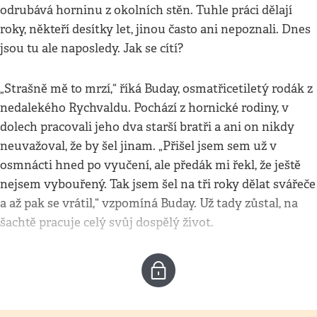
odrubává horninu z okolních stěn. Tuhle práci dělají
roky, někteří desítky let, jinou často ani nepoznali. Dnes
jsou tu ale naposledy. Jak se cítí?
„Strašně mě to mrzí,“ říká Buday, osmatřicetiletý rodák z
nedalekého Rychvaldu. Pochází z hornické rodiny, v
dolech pracovali jeho dva starší bratři a ani on nikdy
neuvažoval, že by šel jinam. „Přišel jsem sem už v
osmnácti hned po vyučení, ale předák mi řekl, že ještě
nejsem vybouřený. Tak jsem šel na tři roky dělat svářeče
a až pak se vrátil,“ vzpomíná Buday. Už tady zůstal, na
šachtě pracuje celý svůj dospělý život.