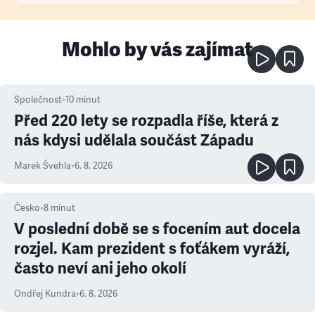
Mohlo by vás zajímat
Společnost
•
10
minut
Před 220 lety se rozpadla říše, která z
nás kdysi udělala součást Západu
Marek Švehla
•
6. 8. 2026
Česko
•
8
minut
V poslední době se s focením aut docela
rozjel. Kam prezident s foťákem vyráží,
často neví ani jeho okolí
Ondřej Kundra
•
6. 8. 2026