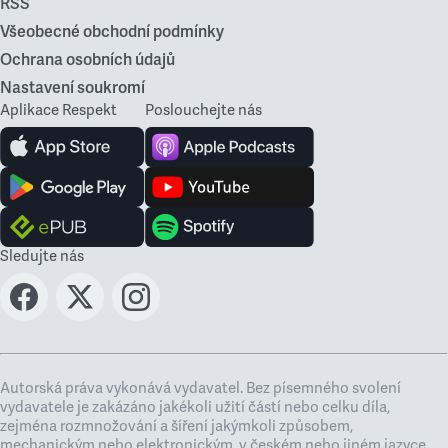
RSS
Všeobecné obchodní podmínky
Ochrana osobních údajů
Nastavení soukromí
Aplikace Respekt
Poslouchejte nás
Sledujte nás
Autorská práva vykonává vydavatel. Bez písemného svolení
vydavatele je zakázáno jakékoli užití částí nebo celku díla,
zejména rozmnožování a šíření jakýmkoli způsobem,
mechanickým nebo elektronickým, v českém nebo jiném jazyce.