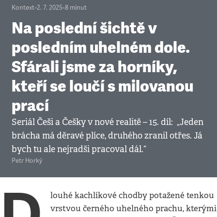
Kontext
•
2. 7. 2025
•
8
minut
Na poslední šichtě v
posledním uhelném dole.
Sfárali jsme za horníky,
kteří se loučí s milovanou
prací
Seriál Češi a Češky v nové realitě – 15. díl: „Jeden
brácha má děravé plíce, druhého zranil otřes. Já
bych tu ale nejradši pracoval dál.“
Petr Horký
D
louhé kachlíkové chodby potažené tenkou
vrstvou černého uhelného prachu, kterými