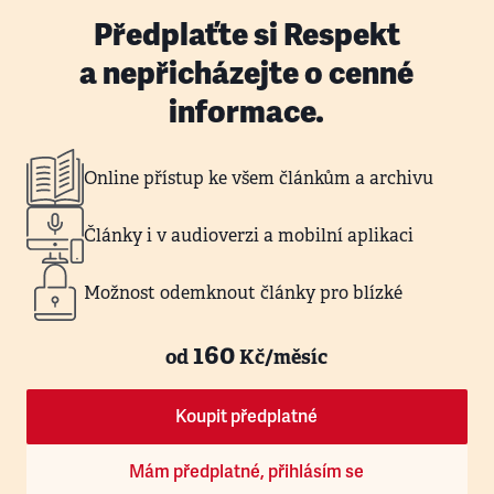
Předplaťte si Respekt
a nepřicházejte o cenné
informace.
Online přístup ke všem článkům a archivu
Články i v audioverzi a mobilní aplikaci
Možnost odemknout články pro blízké
160
od
Kč/měsíc
Koupit předplatné
Mám předplatné, přihlásím se