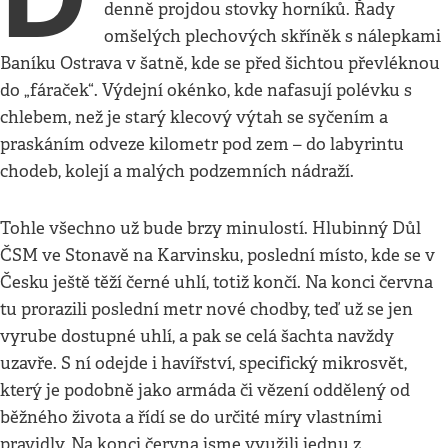
denně projdou stovky horníků. Řady
omšelých plechových skříněk s nálepkami
Baníku Ostrava v šatně, kde se před šichtou převléknou
do „fáraček“. Výdejní okénko, kde nafasují polévku s
chlebem, než je starý klecový výtah se syčením a
praskáním odveze kilometr pod zem – do labyrintu
chodeb, kolejí a malých podzemních nádraží.
Tohle všechno už bude brzy minulostí. Hlubinný Důl
ČSM ve Stonavě na Karvinsku, poslední místo, kde se v
Česku ještě těží černé uhlí, totiž končí. Na konci června
tu prorazili poslední metr nové chodby, teď už se jen
vyrube dostupné uhlí, a pak se celá šachta navždy
uzavře. S ní odejde i havířství, specifický mikrosvět,
který je podobně jako armáda či vězení oddělený od
běžného života a řídí se do určité míry vlastními
pravidly. Na konci června jsme využili jednu z