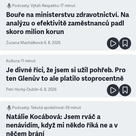
Podcasty
:
Výtah Respektu
•
17 minut
Bouře na ministerstvu zdravotnictví. Na
analýzu o efektivitě zaměstnanců padl
skoro milion korun
Zuzana Machálková
•
6. 8. 2026
Kultura
•
11
minut
Je divné říci, že jsem si užil pohřeb. Pro
ten Glenův to ale platilo stoprocentně
Petr Horký
•
Dublin
•
6. 8. 2026
Podcasty
:
Tekutá společnost
•
39 minut
Natálie Kocábová: Jsem rváč a
nenávidím, když mi někdo říká ne a v
něčem brání