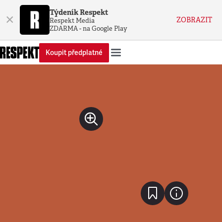
Týdeník Respekt
×
ZOBRAZIT
Respekt Media
ZDARMA - na Google Play
Koupit předplatné