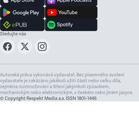
Sledujte nás
Autorská práva vykonává vydavatel. Bez písemného svolení
vydavatele je zakázáno jakékoli užití částí nebo celku díla,
zejména rozmnožování a šíření jakýmkoli způsobem,
mechanickým nebo elektronickým, v českém nebo jiném jazyce.
© Copyright Respekt Media a.s. ISSN 1801-1446