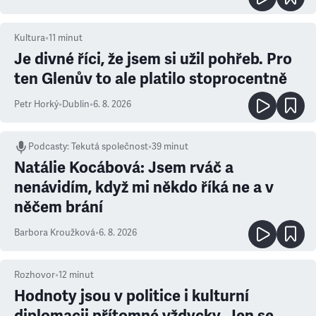
Kultura
•
11
minut
Je divné říci, že jsem si užil pohřeb. Pro
ten Glenův to ale platilo stoprocentně
Petr Horký
•
Dublin
•
6. 8. 2026
Podcasty
:
Tekutá společnost
•
39 minut
Natálie Kocábová: Jsem rváč a
nenávidím, když mi někdo říká ne a v
něčem brání
Barbora Kroužková
•
6. 8. 2026
Rozhovor
•
12
minut
Hodnoty jsou v politice i kulturní
diplomacii přítomné vždycky. Jen se