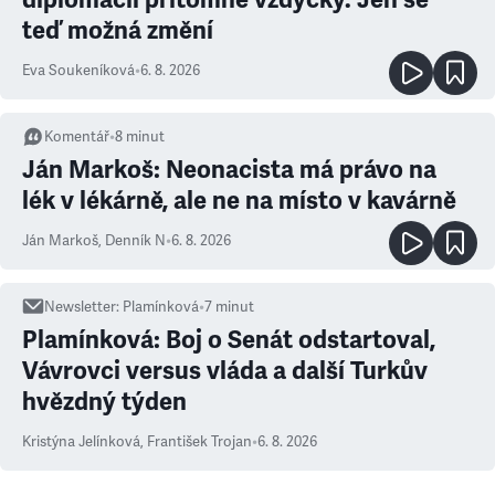
teď možná změní
Eva Soukeníková
•
6. 8. 2026
Komentář
•
8
minut
Ján Markoš: Neonacista má právo na
lék v lékárně, ale ne na místo v kavárně
Ján Markoš
,
Denník N
•
6. 8. 2026
Newsletter
:
Plamínková
•
7
minut
Plamínková: Boj o Senát odstartoval,
Vávrovci versus vláda a další Turkův
hvězdný týden
Kristýna Jelínková
,
František Trojan
•
6. 8. 2026