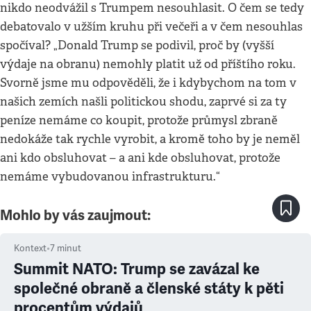
nikdo neodvážil s Trumpem nesouhlasit. O čem se tedy
debatovalo v užším kruhu při večeři a v čem nesouhlas
spočíval? „Donald Trump se podivil, proč by (vyšší
výdaje na obranu) nemohly platit už od příštího roku.
Svorně jsme mu odpověděli, že i kdybychom na tom v
našich zemích našli politickou shodu, zaprvé si za ty
peníze nemáme co koupit, protože průmysl zbraně
nedokáže tak rychle vyrobit, a kromě toho by je neměl
ani kdo obsluhovat – a ani kde obsluhovat, protože
nemáme vybudovanou infrastrukturu.“
Mohlo by vás zaujmout:
Kontext
•
7
minut
Summit NATO: Trump se zavázal ke
společné obraně a členské státy k pěti
procentům výdajů