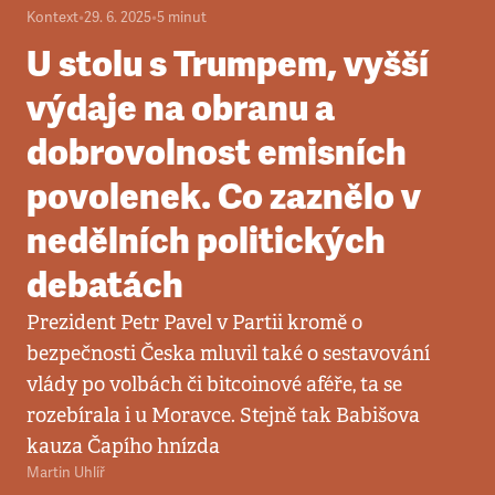
Kontext
•
29. 6. 2025
•
5
minut
U stolu s Trumpem, vyšší
výdaje na obranu a
dobrovolnost emisních
povolenek. Co zaznělo v
nedělních politických
debatách
Prezident Petr Pavel v Partii kromě o
bezpečnosti Česka mluvil také o sestavování
vlády po volbách či bitcoinové aféře, ta se
rozebírala i u Moravce. Stejně tak Babišova
kauza Čapího hnízda
Martin Uhlíř