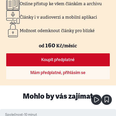
Online přístup ke všem článkům a archivu
Články i v audioverzi a mobilní aplikaci
Možnost odemknout články pro blízké
160
od
Kč/měsíc
Koupit předplatné
Mám předplatné, přihlásím se
Mohlo by vás zajímat
Společnost
•
10
minut