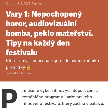
Kultura
•
3. 7. 2025
•
7
minut
Vary 1: Nepochopený
horor, audiovizuální
bomba, peklo mateřství.
Tipy na každý den
festivalu
Které filmy si nenechat ujít na letošním ročníku
přehlídky 🔓
Jindřiška Bláhová
P
řinášíme výběr filmových doporučení z
rozsáhlého programu karlovarského
filmového festivalu, který začíná v pátek 4.