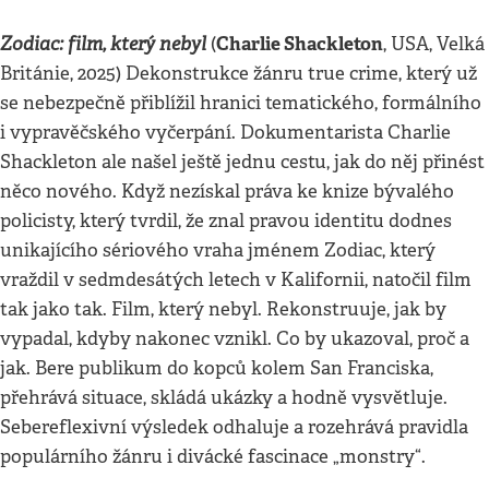
Zodiac: film, který nebyl
Charlie Shackleton
(
, USA, Velká
Británie, 2025) Dekonstrukce žánru true crime, který už
se nebezpečně přiblížil hranici tematického, formálního
i vypravěčského vyčerpání. Dokumentarista Charlie
Shackleton ale našel ještě jednu cestu, jak do něj přinést
něco nového. Když nezískal práva ke knize bývalého
policisty, který tvrdil, že znal pravou identitu dodnes
unikajícího sériového vraha jménem Zodiac, který
vraždil v sedmdesátých letech v Kalifornii, natočil film
tak jako tak. Film, který nebyl. Rekonstruuje, jak by
vypadal, kdyby nakonec vznikl. Co by ukazoval, proč a
jak. Bere publikum do kopců kolem San Franciska,
přehrává situace, skládá ukázky a hodně vysvětluje.
Sebereflexivní výsledek odhaluje a rozehrává pravidla
populárního žánru i divácké fascinace „monstry“.