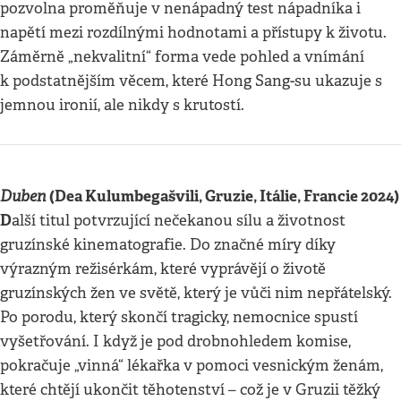
pozvolna proměňuje v nenápadný test nápadníka i
napětí mezi rozdílnými hodnotami a přístupy k životu.
Záměrně „nekvalitní“ forma vede pohled a vnímání
k podstatnějším věcem, které Hong Sang-su ukazuje s
jemnou ironií, ale nikdy s krutostí.
Duben
(Dea Kulumbegašvili, Gruzie, Itálie, Francie 2024)
D
alší titul potvrzující nečekanou sílu a životnost
gruzínské kinematografie. Do značné míry díky
výrazným režisérkám, které vyprávějí o životě
gruzínských žen ve světě, který je vůči nim nepřátelský.
Po porodu, který skončí tragicky, nemocnice spustí
vyšetřování. I když je pod drobnohledem komise,
pokračuje „vinná“ lékařka v pomoci vesnickým ženám,
které chtějí ukončit těhotenství – což je v Gruzii těžký