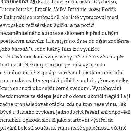
Kontinental '25
(
Radu Jude, Rumunsko, Švýcarsko,
Lucembursko, Brazílie, Velká Británie, 2025) Rodák
z Bukurešti se nenápadně, ale jistě vypracoval mezi
evropskou režisérskou špičku a na pozici
nezaměnitelného autora se sklonem k předlouhým
„Je mi jedno, že se do dějin zapíšeme
poetickým názvům (
jako barbaři“
). Jeho každý film lze vyhlížet
s očekáváním, kam svoje svébytné vidění světa napře
tentokrát. Nekompromisní, pronikavý a často
černohumorně vtipný pozorovatel postkomunistické
rumunské reality vypráví příběh soudní vykonavatelky,
která se snaží ukonejšit černé svědomí. Vystěhování
bezdomovce ze sklepa jednoho domu skončí tragédií a ji
začne pronásledovat otázka, zda na tom nese vinu. Jak
bývá u Judeho zvykem, jednoduchá řešení ani odpovědi
nenabízí. Epizoda slouží jako startovní výstřel do
pitvání bolestí současné rumunské společnosti včetně