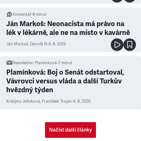
Komentář
•
8
minut
Ján Markoš: Neonacista má právo na
lék v lékárně, ale ne na místo v kavárně
Ján Markoš
,
Denník N
•
6. 8. 2026
Newsletter
:
Plamínková
•
7
minut
Plamínková: Boj o Senát odstartoval,
Vávrovci versus vláda a další Turkův
hvězdný týden
Kristýna Jelínková
,
František Trojan
•
6. 8. 2026
Načíst další články