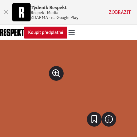
Týdeník Respekt
×
ZOBRAZIT
Respekt Media
ZDARMA - na Google Play
Koupit předplatné