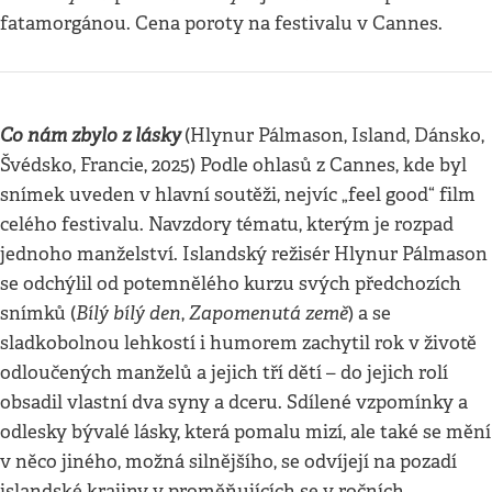
fatamorgánou. Cena poroty na festivalu v Cannes.
Co nám zbylo z lásky
(Hlynur Pálmason, Island, Dánsko,
Švédsko, Francie, 2025) Podle ohlasů z Cannes, kde byl
snímek uveden v hlavní soutěži, nejvíc „feel good“ film
celého festivalu. Navzdory tématu, kterým je rozpad
jednoho manželství. Islandský režisér Hlynur Pálmason
se odchýlil od potemnělého kurzu svých předchozích
Bílý bílý den
Zapomenutá země
snímků (
,
) a se
sladkobolnou lehkostí i humorem zachytil rok v životě
odloučených manželů a jejich tří dětí – do jejich rolí
obsadil vlastní dva syny a dceru. Sdílené vzpomínky a
odlesky bývalé lásky, která pomalu mizí, ale také se mění
v něco jiného, možná silnějšího, se odvíjejí na pozadí
islandské krajiny v proměňujících se v ročních