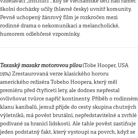
vzdělávací „instituci“, kdy se vietnamské děti nad rámec
školní docházky učily (hlavně česky) uvnitř komunity.
Pevně uchopený žánrový film je rozkročen mezi
rodinné drama o nekomunikaci a melancholické,
humorem odlehčené vzpomínky.
Texaský masakr motorovou pilou
(Tobe Hooper, USA
1974) Zrestaurovaná verze klasického hororu
amerického režiséra Tobeho Hoopera, který měl
premiéru před čtyřiceti lety, ale dodnes nepřestal
ovlivňovat tvůrce napříč kontinenty. Příběh o rodinném
klanu kanibalů, jemuž přijde do cesty skupina chutných
výletníků, má pověst brutální, nepředstavitelné a zvrhlé
podívané za hranicí lidskosti. Ale tahle pověst zastiňuje
jeden podstatný fakt, který vystoupí na povrch, když se