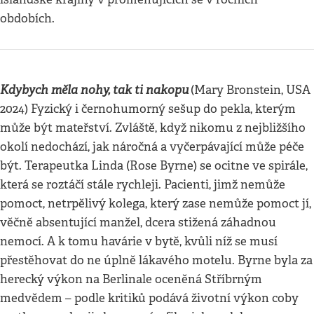
obdobích.
Kdybych měla nohy, tak ti nakopu
(Mary Bronstein, USA
2024) Fyzický i černohumorný sešup do pekla, kterým
může být mateřství. Zvláště, když nikomu z nejbližšího
okolí nedochází, jak náročná a vyčerpávající může péče
být. Terapeutka Linda (Rose Byrne) se ocitne ve spirále,
která se roztáčí stále rychleji. Pacienti, jimž nemůže
pomoct, netrpělivý kolega, který zase nemůže pomoct jí,
věčně absentující manžel, dcera stižená záhadnou
nemocí. A k tomu havárie v bytě, kvůli níž se musí
přestěhovat do ne úplně lákavého motelu. Byrne byla za
herecký výkon na Berlinale oceněná Stříbrným
medvědem – podle kritiků podává životní výkon coby