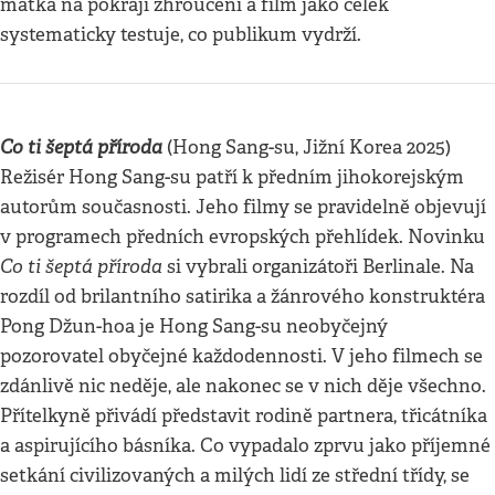
matka na pokraji zhroucení a film jako celek
systematicky testuje, co publikum vydrží.
Co ti šeptá příroda
(Hong Sang-su, Jižní Korea 2025)
Režisér Hong Sang-su patří k předním jihokorejským
autorům současnosti. Jeho filmy se pravidelně objevují
v programech předních evropských přehlídek. Novinku
Co ti šeptá příroda
si vybrali organizátoři Berlinale. Na
rozdíl od brilantního satirika a žánrového konstruktéra
Pong Džun-hoa je Hong Sang-su neobyčejný
pozorovatel obyčejné každodennosti. V jeho filmech se
zdánlivě nic neděje, ale nakonec se v nich děje všechno.
Přítelkyně přivádí představit rodině partnera, třicátníka
a aspirujícího básníka. Co vypadalo zprvu jako příjemné
setkání civilizovaných a milých lidí ze střední třídy, se