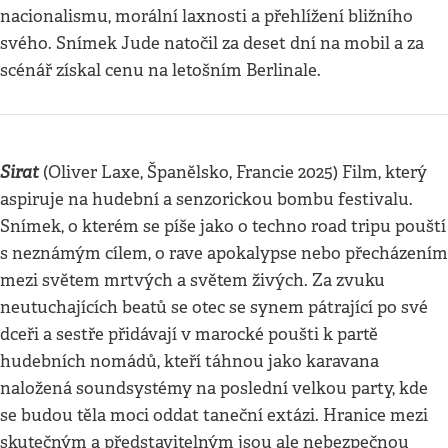
nacionalismu, morální laxnosti a přehlížení bližního
svého. Snímek Jude natočil za deset dní na mobil a za
scénář získal cenu na letošním Berlinale.
Sirat
(Oliver Laxe, Španělsko, Francie 2025) Film, který
aspiruje na hudební a senzorickou bombu festivalu.
Snímek, o kterém se píše jako o techno road tripu pouští
s neznámým cílem, o rave apokalypse nebo přecházením
mezi světem mrtvých a světem živých. Za zvuku
neutuchajících beatů se otec se synem pátrající po své
dceři a sestře přidávají v marocké poušti k partě
hudebních nomádů, kteří táhnou jako karavana
naložená soundsystémy na poslední velkou party, kde
se budou těla moci oddat taneční extázi. Hranice mezi
skutečným a představitelným jsou ale nebezpečnou