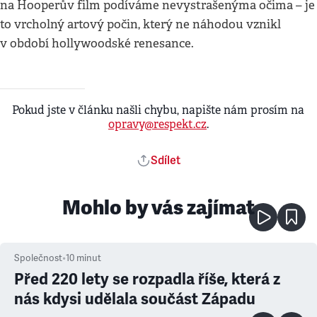
na Hooperův film podíváme nevystrašenýma očima – je
to vrcholný artový počin, který ne náhodou vznikl
v období hollywoodské renesance.
Pokud jste v článku našli chybu, napište nám prosím na
opravy@respekt.cz
.
Sdílet
Mohlo by vás zajímat
Společnost
•
10
minut
Před 220 lety se rozpadla říše, která z
nás kdysi udělala součást Západu