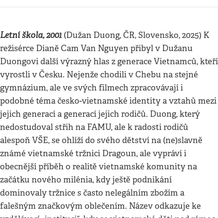
Letní škola, 2001
(Dužan Duong, ČR, Slovensko, 2025) K
režisérce Dianě Cam Van Nguyen přibyl v Dužanu
Duongovi další výrazný hlas z generace Vietnamců, kteří
vyrostli v Česku. Nejenže chodili v Chebu na stejné
gymnázium, ale ve svých filmech zpracovávají i
podobné téma česko-vietnamské identity a vztahů mezi
jejich generací a generací jejich rodičů. Duong, který
nedostudoval střih na FAMU, ale k radosti rodičů
alespoň VŠE, se ohlíží do svého dětství na (ne)slavně
známé vietnamské tržnici Dragoun, ale vypráví i
obecnější příběh o realitě vietnamské komunity na
začátku nového milénia, kdy ještě podnikání
dominovaly tržnice s často nelegálním zbožím a
falešným značkovým oblečením. Název odkazuje ke