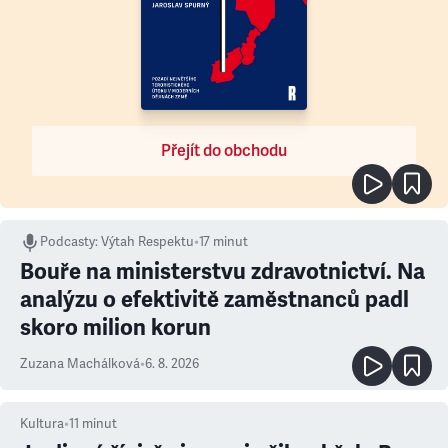
Přejít do obchodu
Podcasty
:
Výtah Respektu
•
17 minut
Bouře na ministerstvu zdravotnictví. Na
analýzu o efektivitě zaměstnanců padl
skoro milion korun
Zuzana Machálková
•
6. 8. 2026
Kultura
•
11
minut