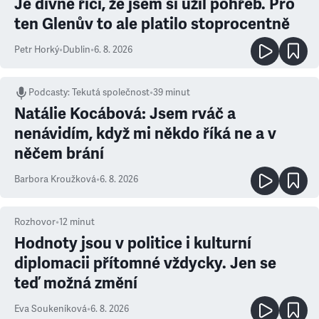
Je divné říci, že jsem si užil pohřeb. Pro
ten Glenův to ale platilo stoprocentně
Petr Horký
•
Dublin
•
6. 8. 2026
Podcasty
:
Tekutá společnost
•
39 minut
Natálie Kocábová: Jsem rváč a
nenávidím, když mi někdo říká ne a v
něčem brání
Barbora Kroužková
•
6. 8. 2026
Rozhovor
•
12
minut
Hodnoty jsou v politice i kulturní
diplomacii přítomné vždycky. Jen se
teď možná změní
Eva Soukeníková
•
6. 8. 2026