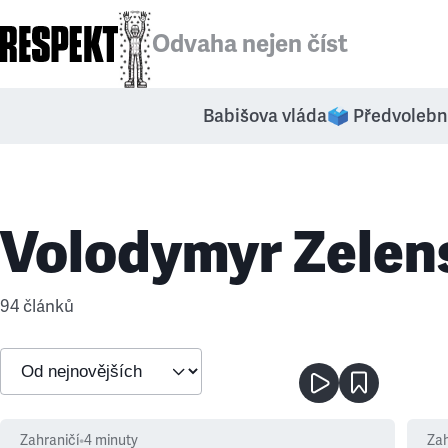
Odvaha nejen číst
Babišova vláda
🗳️ Předvolebn
Volodymyr Zelen
94 článků
Zahraničí
•
4
minuty
Zah