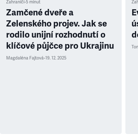
Zahraničí
•
5
minut
Zah
Zamčené dveře a
E
Zelenského projev. Jak se
ú
rodilo unijní rozhodnutí o
d
klíčové půjčce pro Ukrajinu
Tom
Magdaléna Fajtová
•
19. 12. 2025