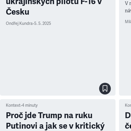
ukrajinských pilotů F-16 v
V 
Česku
ná
Ze
Mil
Ondřej Kundra
•
5. 5. 2025
Kontext
•
4
minuty
Ko
Proč jde Trump na ruku
D
Putinovi a jak se v kritický
č