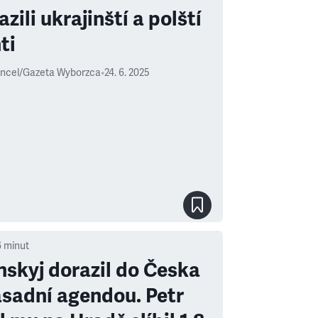
zili ukrajinští a polští
ti
ncel/Gazeta Wyborzca
•
24. 6. 2025
6
minut
nskyj dorazil do Česka
ásadní agendou. Petr