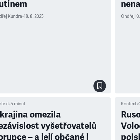
utinem
nena
dřej Kundra
•
18. 8. 2025
Ondřej K
ntext
•
5
minut
Kontext
•
krajina omezila
Ruso
ezávislost vyšetřovatelů
Volo
rupce –⁠⁠⁠⁠⁠⁠ a její občané i
pols