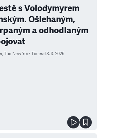
estě s Volodymyrem
nským. Ošlehaným,
rpaným a odhodlaným
bojovat
r
,
The New York Times
•
18. 3. 2026