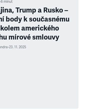
•
6
minut
jina, Trump a Rusko –
ní body k současnému
 kolem amerického
hu mírové smlouvy
undra
•
23. 11. 2025