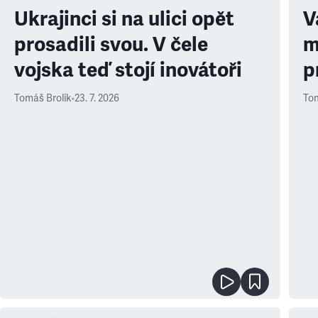
Ukrajinci si na ulici opět
V
prosadili svou. V čele
m
vojska teď stojí inovátoři
p
Tomáš Brolík
•
23. 7. 2026
Tom