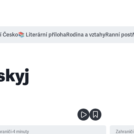
í Česko
📚 Literární příloha
Rodina a vztahy
Ranní post
skyj
raničí
•
4
minuty
Zahraničí