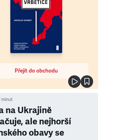
Přejít do obchodu
7
minut
a na Ukrajině
ačuje, ale nejhorší
nského obavy se