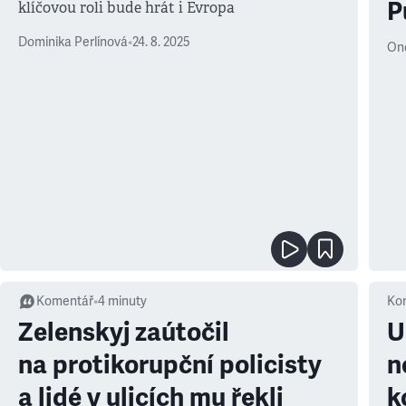
P
klíčovou roli bude hrát i Evropa
Dominika Perlínová
•
24. 8. 2025
On
Komentář
•
4
minuty
Ko
Zelenskyj zaútočil
U
na protikorupční policisty
n
a lidé v ulicích mu řekli
ko