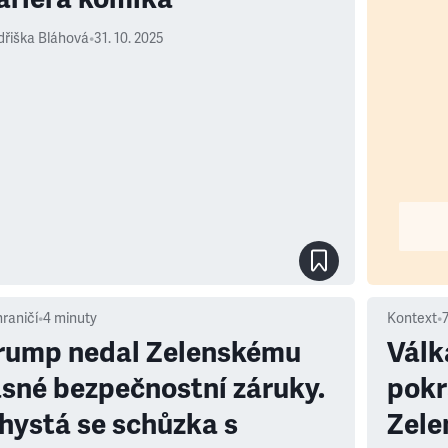
dřiška Bláhová
•
31. 10. 2025
raničí
•
4
minuty
Kontext
•
rump nedal Zelenskému
Válk
asné bezpečnostní záruky.
pokr
hystá se schůzka s
Zele