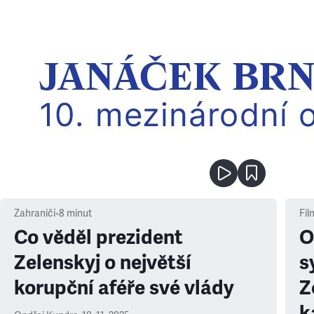
Zahraničí
•
8
minut
Fil
Co věděl prezident
O
Zelenskyj o největší
s
korupční aféře své vlády
Z
k