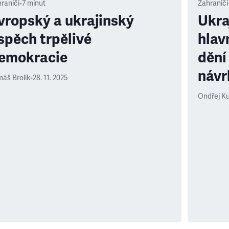
raničí
•
7
minut
Zahraničí
vropský a ukrajinský
Ukra
spěch trpělivé
hlav
emokracie
dění
návr
áš Brolík
•
28. 11. 2025
Ondřej K