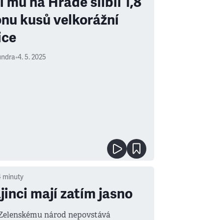
l mu na Hradě slíbil 1,8
onu kusů velkorážní
ice
undra
•
4. 5. 2025
4
minuty
jinci mají zatím jasno
 Zelenskému národ nepovstává