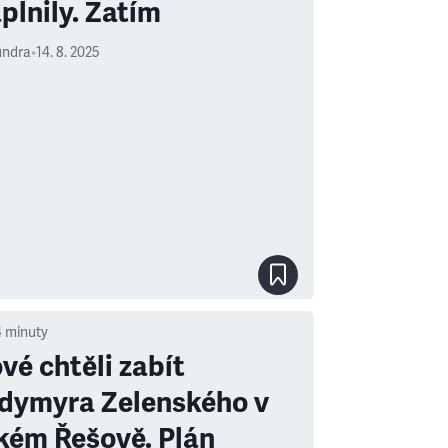
plnily. Zatím
undra
•
14. 8. 2025
4
minuty
vé chtěli zabít
dymyra Zelenského v
kém Řešově. Plán