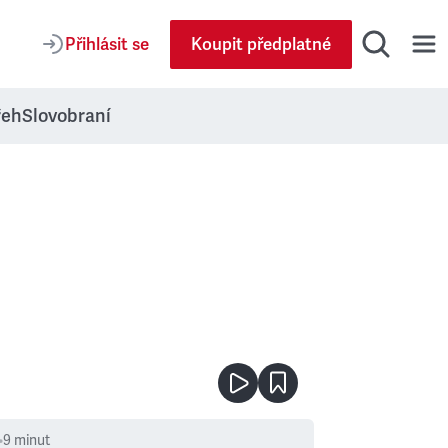
Přihlásit se
Koupit předplatné
řeh
Slovobraní
•
9
minut