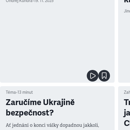
Ondřej Kundra
•
19. 11. 2025
Jin
Téma
•
13
minut
Zah
Zaručíme Ukrajině
T
bezpečnost?
j
C
Ať jednání o konci války dopadnou jakkoli,