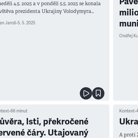
Pave
neděli 4.5. 2025 a v pondělí 5.5. 2025 se konala
mili
vštěva prezidenta Ukrajiny Volodymyra
lenského v Praze.
mun
an Jaroš
•
5. 5. 2025
Ondřej K
ntext
•
66
minut
Kontext
•
ůvěra, lsti, překročené
Ukra
ervené čáry. Utajovaný
A proti