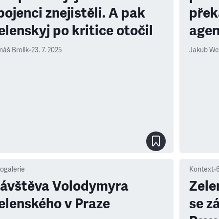
pojenci znejistěli. A pak
překa
elenskyj po kritice otočil
agen
áš Brolík
•
23. 7. 2025
Jakub We
ogalerie
Kontext
•
ávštěva Volodymyra
Zele
elenského v Praze
se z