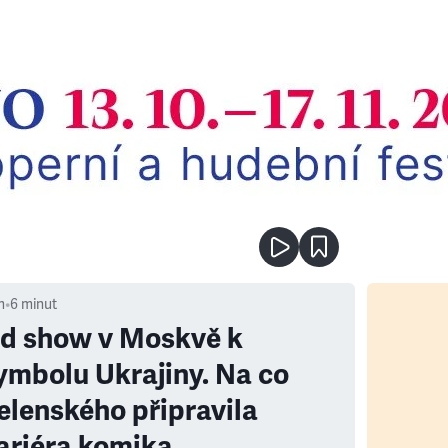
m
•
6
minut
d show v Moskvě k
ymbolu Ukrajiny. Na co
elenského připravila
ariéra komika