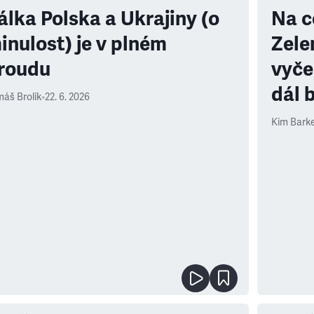
álka Polska a Ukrajiny (o
Na c
inulost) je v plném
Zele
roudu
vyče
dál 
áš Brolík
•
22. 6. 2026
Kim Barke