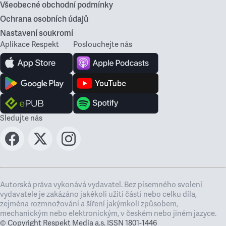
Všeobecné obchodní podmínky
Ochrana osobních údajů
Nastavení soukromí
Aplikace Respekt
Poslouchejte nás
Sledujte nás
Autorská práva vykonává vydavatel. Bez písemného svolení
vydavatele je zakázáno jakékoli užití částí nebo celku díla,
zejména rozmnožování a šíření jakýmkoli způsobem,
mechanickým nebo elektronickým, v českém nebo jiném jazyce.
© Copyright Respekt Media a.s. ISSN 1801-1446