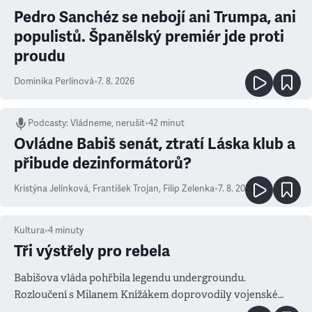
Pedro Sanchéz se nebojí ani Trumpa, ani
populistů. Španělský premiér jde proti
proudu
Dominika Perlínová
•
7. 8. 2026
Podcasty
:
Vládneme, nerušit
•
42 minut
Ovládne Babiš senát, ztratí Láska klub a
přibude dezinformátorů?
Kristýna Jelínková
,
František Trojan
,
Filip Zelenka
•
7. 8. 2026
Kultura
•
4
minuty
Tři výstřely pro rebela
Babišova vláda pohřbila legendu undergroundu.
Rozloučení s Milanem Knížákem doprovodily vojenské
salvy i kritika pokrokářů