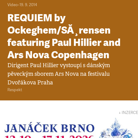
Video
•
19. 9. 2014
REQUIEM by
Ockeghem/SĂ¸rensen
featuring Paul Hillier and
Ars Nova Copenhagen
Dirigent Paul Hillier vystoupí s dánským
pěveckým sborem Ars Nova na festivalu
Dvořákova Praha
Respekt
↓ INZERCE