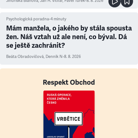
Jindřiška Bláhová
,
Jan H. Vitvar
,
Pavel Turek
•
8. 8. 2026
Psychologická poradna
•
4
minuty
Mám manžela, o jakého by stála spousta
žen. Náš vztah už ale není, co býval. Dá
se ještě zachránit?
Beáta Obradovičová
,
Denník N
•
8. 8. 2026
Respekt Obchod