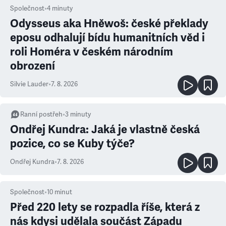
Společnost
•
4
minuty
Odysseus aka Hněwoš: české překlady
eposu odhalují bídu humanitních věd i
roli Homéra v českém národním
obrození
Silvie Lauder
•
7. 8. 2026
Ranní postřeh
•
3
minuty
Ondřej Kundra: Jaká je vlastně česká
pozice, co se Kuby týče?
Ondřej Kundra
•
7. 8. 2026
Společnost
•
10
minut
Před 220 lety se rozpadla říše, která z
nás kdysi udělala součást Západu