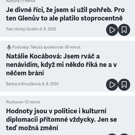
Kultura
•
11
minut
Je divné říci, že jsem si užil pohřeb. Pro
ten Glenův to ale platilo stoprocentně
Petr Horký
•
Dublin
•
6. 8. 2026
Podcasty
:
Tekutá společnost
•
39 minut
Natálie Kocábová: Jsem rváč a
nenávidím, když mi někdo říká ne a v
něčem brání
Barbora Kroužková
•
6. 8. 2026
Rozhovor
•
12
minut
Hodnoty jsou v politice i kulturní
diplomacii přítomné vždycky. Jen se
teď možná změní