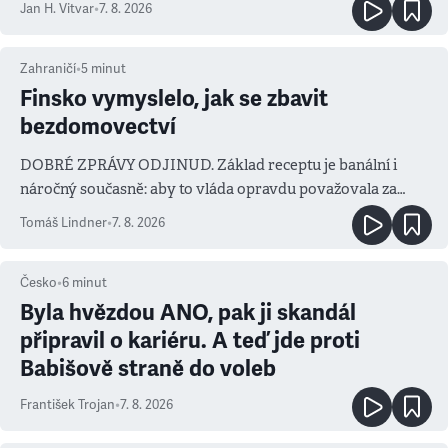
Jan H. Vitvar
•
7. 8. 2026
Zahraničí
•
5
minut
Finsko vymyslelo, jak se zbavit
bezdomovectví
DOBRÉ ZPRÁVY ODJINUD. Základ receptu je banální i
náročný současně: aby to vláda opravdu považovala za
prioritu
Tomáš Lindner
•
7. 8. 2026
Česko
•
6
minut
Byla hvězdou ANO, pak ji skandál
připravil o kariéru. A teď jde proti
Babišově straně do voleb
František Trojan
•
7. 8. 2026