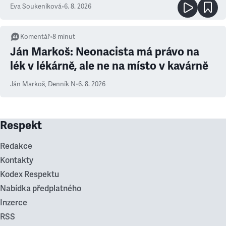
Eva Soukeníková
•
6. 8. 2026
Komentář
•
8
minut
Ján Markoš: Neonacista má právo na
lék v lékárně, ale ne na místo v kavárně
Ján Markoš
,
Denník N
•
6. 8. 2026
Respekt
Redakce
Kontakty
Kodex Respektu
Nabídka předplatného
Inzerce
RSS