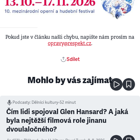
Pokud jste v článku našli chybu, napište nám prosím na
opravy@respekt.cz
.
Sdílet
Mohlo by vás zajímat
Podcasty
:
Dělníci kultury
•
52 minut
Čím lidi spojoval Glen Hansard? A jaká
byla nejtěžší filmová role jinanu
dvoulaločného?