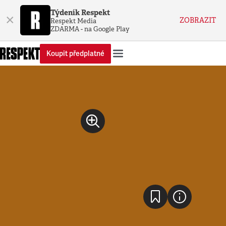
Týdeník Respekt
×
ZOBRAZIT
Respekt Media
ZDARMA - na Google Play
Koupit předplatné