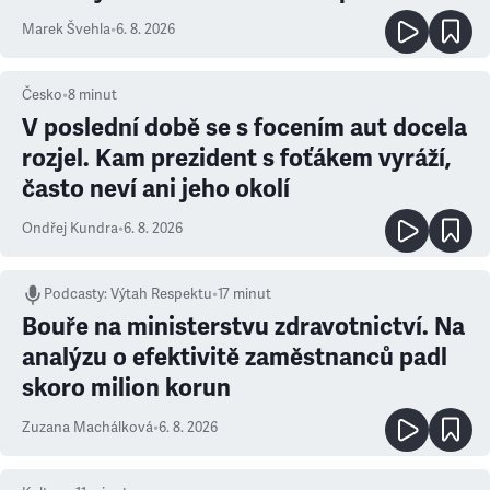
Marek Švehla
•
6. 8. 2026
Česko
•
8
minut
V poslední době se s focením aut docela
rozjel. Kam prezident s foťákem vyráží,
často neví ani jeho okolí
Ondřej Kundra
•
6. 8. 2026
Podcasty
:
Výtah Respektu
•
17 minut
Bouře na ministerstvu zdravotnictví. Na
analýzu o efektivitě zaměstnanců padl
skoro milion korun
Zuzana Machálková
•
6. 8. 2026