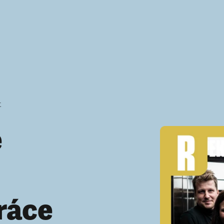
t
é
ráce