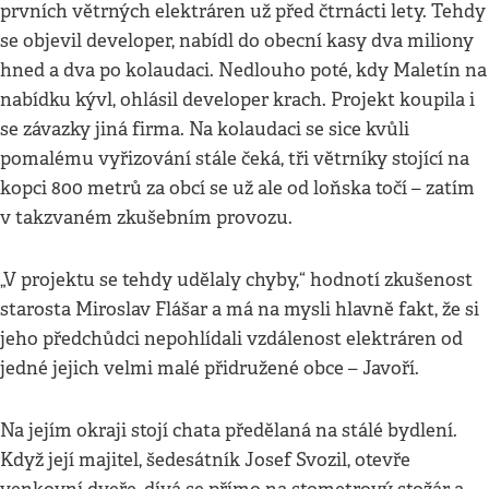
prvních větrných elektráren už před čtrnácti lety. Tehdy
se objevil developer, nabídl do obecní kasy dva miliony
hned a dva po kolaudaci. Nedlouho poté, kdy Maletín na
nabídku kývl, ohlásil developer krach. Projekt koupila i
se závazky jiná firma. Na kolaudaci se sice kvůli
pomalému vyřizování stále čeká, tři větrníky stojící na
kopci 800 metrů za obcí se už ale od loňska točí – zatím
v takzvaném zkušebním provozu.
„V projektu se tehdy udělaly chyby,“ hodnotí zkušenost
starosta Miroslav Flášar a má na mysli hlavně fakt, že si
jeho předchůdci nepohlídali vzdálenost elektráren od
jedné jejich velmi malé přidružené obce – Javoří.
Na jejím okraji stojí chata předělaná na stálé bydlení.
Když její majitel, šedesátník Josef Svozil, otevře