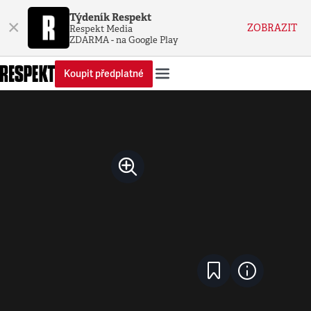
Týdeník Respekt
×
ZOBRAZIT
Respekt Media
ZDARMA - na Google Play
Koupit předplatné