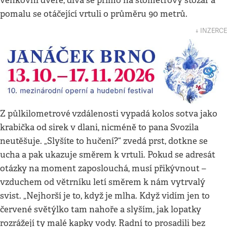
venkovní dveře, dívá se přímo na stometrový stožár a
pomalu se otáčející vrtuli o průměru 90 metrů.
↓ INZERCE
Z půlkilometrové
vzdálenosti vypadá kolos sotva jako
krabička od sirek v dlani, nicméně to pana Svozila
neutěšuje. „Slyšíte to hučení?“ zvedá prst, dotkne se
ucha a pak ukazuje směrem k vrtuli. Pokud se adresát
otázky na moment zaposlouchá, musí přikývnout –
vzduchem od větrníku letí směrem k nám vytrvalý
svist. „Nejhorší je to, když je mlha. Když vidím jen to
červené světýlko tam nahoře a slyším, jak lopatky
rozrážejí ty malé kapky vody. Radní to prosadili bez