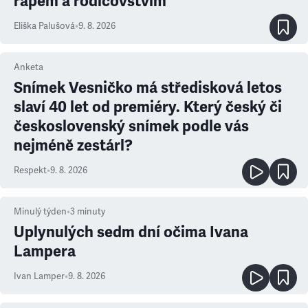
rapem a rodičovstvím
Eliška Palušová
•
9. 8. 2026
Anketa
Snímek Vesničko má středisková letos
slaví 40 let od premiéry. Který český či
československý snímek podle vás
nejméně zestárl?
Respekt
•
9. 8. 2026
Minulý týden
•
3
minuty
Uplynulých sedm dní očima Ivana
Lampera
Ivan Lamper
•
9. 8. 2026