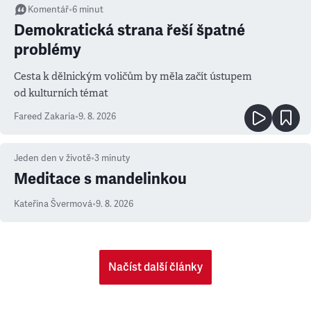
Komentář
•
6
minut
Demokratická strana řeší špatné
problémy
Cesta k dělnickým voličům by měla začít ústupem
od kulturních témat
Fareed Zakaria
•
9. 8. 2026
Jeden den v životě
•
3
minuty
Meditace s mandelinkou
Kateřina Švermová
•
9. 8. 2026
Načíst další články