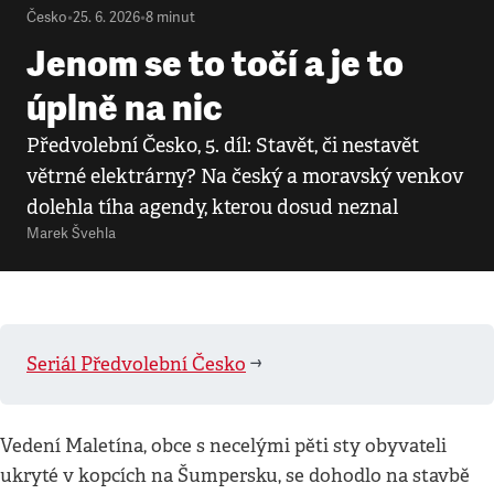
Česko
•
25. 6. 2026
•
8
minut
Jenom se to točí a je to
úplně na nic
Předvolební Česko, 5. díl: Stavět, či nestavět
větrné elektrárny? Na český a moravský venkov
dolehla tíha agendy, kterou dosud neznal
Marek Švehla
Seriál Předvolební Česko
➡️
Vedení Maletína, obce s necelými pěti sty obyvateli
ukryté v kopcích na Šumpersku, se dohodlo na stavbě