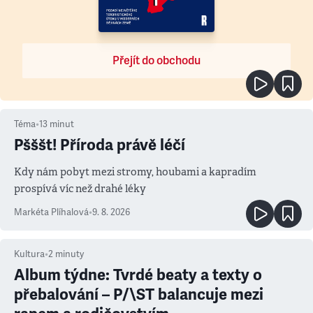
Přejít do obchodu
Téma
•
13
minut
Pšššt! Příroda právě léčí
Kdy nám pobyt mezi stromy, houbami a kapradím
prospívá víc než drahé léky
Markéta Plíhalová
•
9. 8. 2026
Kultura
•
2
minuty
Album týdne: Tvrdé beaty a texty o
přebalování – P/\ST balancuje mezi