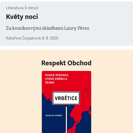
Literatura
•
5
minut
Květy noci
Za komiksovými skladbami Laury Pérez
Kateřina Čopjaková
•
9. 8. 2026
Respekt Obchod