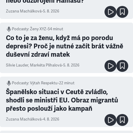
nebo odzbrojení Hamásu?
Zuzana Machálková
•
5. 8. 2026
Podcasty
:
Ženy XYZ
•
54 minut
Co to je za ženu, když má po porodu
depresi? Proč je nutné začít brát vážně
duševní zdraví matek
Silvie Lauder
,
Markéta Plíhalová
•
5. 8. 2026
Podcasty
:
Výtah Respektu
•
22 minut
Španělsko situaci v Ceutě zvládlo,
shodli se ministři EU. Obraz migrantů
přesto poslouží jako kampaň
Zuzana Machálková
•
4. 8. 2026