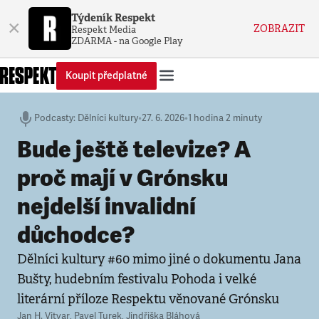
Týdeník Respekt
×
ZOBRAZIT
Respekt Media
ZDARMA - na Google Play
Koupit předplatné
Podcasty
:
Dělníci kultury
•
27. 6. 2026
•
1 hodina 2 minuty
Bude ještě televize? A
proč mají v Grónsku
nejdelší invalidní
důchodce?
Dělníci kultury #60 mimo jiné o dokumentu Jana
Bušty, hudebním festivalu Pohoda i velké
literární příloze Respektu věnované Grónsku
Jan H. Vitvar
,
Pavel Turek
,
Jindřiška Bláhová