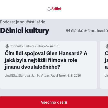
Sdílet
Podcast je součástí série
Dělníci kultury
64 článků
•
64 podcastů
Podcasty
:
Dělníci kultury
•
52 minut
Čím lidi spojoval Glen Hansard? A
C
jaká byla nejtěžší filmová role
j
jinanu dvoulaločného?
a
Jindřiška Bláhová
,
Jan H. Vitvar
,
Pavel Turek
•
8. 8. 2026
Ji
Všechno k sérii