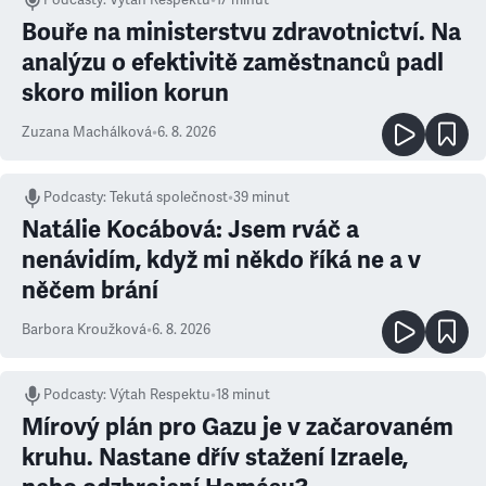
Podcasty
:
Výtah Respektu
•
17 minut
Bouře na ministerstvu zdravotnictví. Na
analýzu o efektivitě zaměstnanců padl
skoro milion korun
Zuzana Machálková
•
6. 8. 2026
Podcasty
:
Tekutá společnost
•
39 minut
Natálie Kocábová: Jsem rváč a
nenávidím, když mi někdo říká ne a v
něčem brání
Barbora Kroužková
•
6. 8. 2026
Podcasty
:
Výtah Respektu
•
18 minut
Mírový plán pro Gazu je v začarovaném
kruhu. Nastane dřív stažení Izraele,