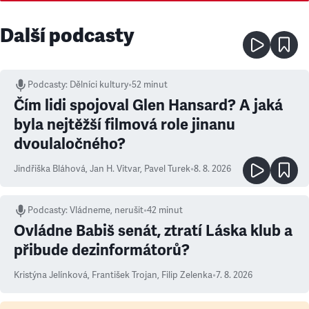
Další podcasty
Podcasty
:
Dělníci kultury
•
52 minut
Čím lidi spojoval Glen Hansard? A jaká
byla nejtěžší filmová role jinanu
dvoulaločného?
Jindřiška Bláhová
,
Jan H. Vitvar
,
Pavel Turek
•
8. 8. 2026
Podcasty
:
Vládneme, nerušit
•
42 minut
Ovládne Babiš senát, ztratí Láska klub a
přibude dezinformátorů?
Kristýna Jelínková
,
František Trojan
,
Filip Zelenka
•
7. 8. 2026