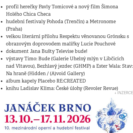
profil herečky Pavly Tomicové a nový film Šimona
Holého Chica Checa
hudební festivaly Pohoda (Trenčín) a Metronome
(Praha)
velkou literární přílohu Respektu věnovanou Grónsku s
obrazovým doprovodem malířky Lucie Pouchové
dokument Jana Bušty Televise bude!
výstavy Timo: Bude (Galerie Uhelný mlýn v Libčicích
nad Vltavou), Bezhlavý jezdec (GHMP) a Ester Wala: Stav:
Na hraně (Hidden / (A)void Gallery)
album kapely Placebo RE:CREATED
knihu Ladislav Klíma: České úlohy (Revoler Revue)
↓ INZERCE