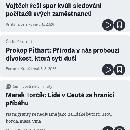
Vojtěch řeší spor kvůli sledování
počítačů svých zaměstnanců
Kristýna Jelínková
•
5. 8. 2026
Česko
•
17
minut
Prokop Pithart: Příroda v nás probouzí
divokost, která sytí duši
Barbora Kroužková
•
5. 8. 2026
Ranní postřeh
•
3
minuty
Marek Torčík: Lidé v Ceutě za hranicí
příběhu
Na migranty se nedíváme jako na lidské bytosti. Jsou
horda, masa, vlna