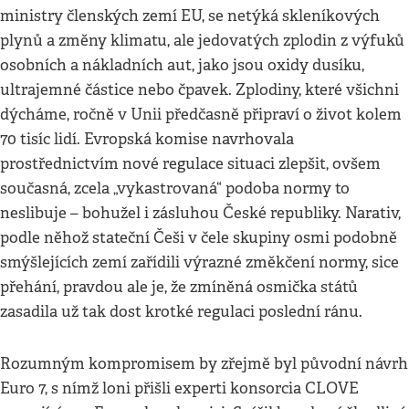
ministry členských zemí EU, se netýká skleníkových
plynů a změny klimatu, ale jedovatých zplodin z výfuků
osobních a nákladních aut, jako jsou oxidy dusíku,
ultrajemné částice nebo čpavek. Zplodiny, které všichni
dýcháme, ročně v Unii předčasně připraví o život kolem
70 tisíc lidí. Evropská komise navrhovala
prostřednictvím nové regulace situaci zlepšit, ovšem
současná, zcela „vykastrovaná“ podoba normy to
neslibuje – bohužel i zásluhou České republiky. Narativ,
podle něhož stateční Češi v čele skupiny osmi podobně
smýšlejících zemí zařídili výrazné změkčení normy, sice
přehání, pravdou ale je, že zmíněná osmička států
zasadila už tak dost krotké regulaci poslední ránu.
Rozumným kompromisem by zřejmě byl původní návrh
Euro 7, s nímž loni přišli experti konsorcia CLOVE