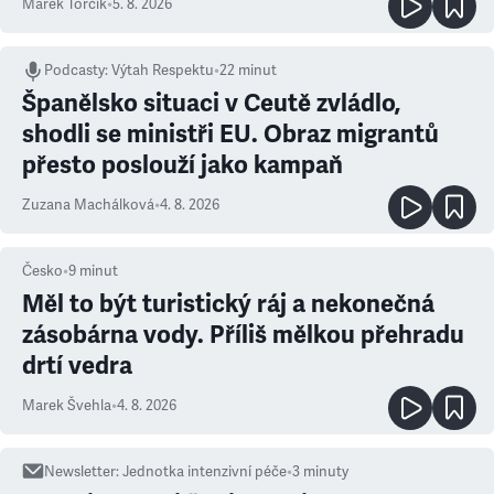
Marek Torčík
•
5. 8. 2026
Podcasty
:
Výtah Respektu
•
22 minut
Španělsko situaci v Ceutě zvládlo,
shodli se ministři EU. Obraz migrantů
přesto poslouží jako kampaň
Zuzana Machálková
•
4. 8. 2026
Česko
•
9
minut
Měl to být turistický ráj a nekonečná
zásobárna vody. Příliš mělkou přehradu
drtí vedra
Marek Švehla
•
4. 8. 2026
Newsletter
:
Jednotka intenzivní péče
•
3
minuty