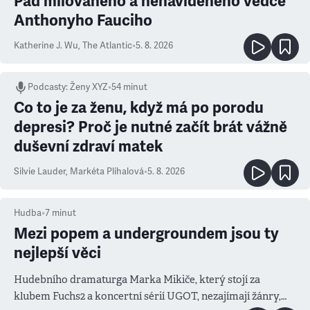
Pád milovaného a nenáviděného vědce
Anthonyho Fauciho
Katherine J. Wu
,
The Atlantic
•
5. 8. 2026
Podcasty
:
Ženy XYZ
•
54 minut
Co to je za ženu, když má po porodu
depresi? Proč je nutné začít brát vážně
duševní zdraví matek
Silvie Lauder
,
Markéta Plíhalová
•
5. 8. 2026
Hudba
•
7
minut
Mezi popem a undergroundem jsou ty
nejlepší věci
Hudebního dramaturga Marka Mikiče, který stojí za
klubem Fuchs2 a koncertní sérií UGOT, nezajímají žánry,