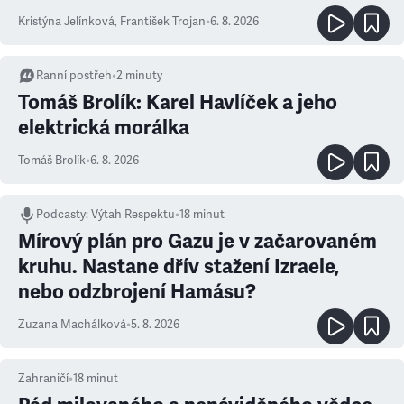
Kristýna Jelínková
,
František Trojan
•
6. 8. 2026
Ranní postřeh
•
2
minuty
Tomáš Brolík: Karel Havlíček a jeho
elektrická morálka
Tomáš Brolík
•
6. 8. 2026
Podcasty
:
Výtah Respektu
•
18 minut
Mírový plán pro Gazu je v začarovaném
kruhu. Nastane dřív stažení Izraele,
nebo odzbrojení Hamásu?
Zuzana Machálková
•
5. 8. 2026
Zahraničí
•
18
minut