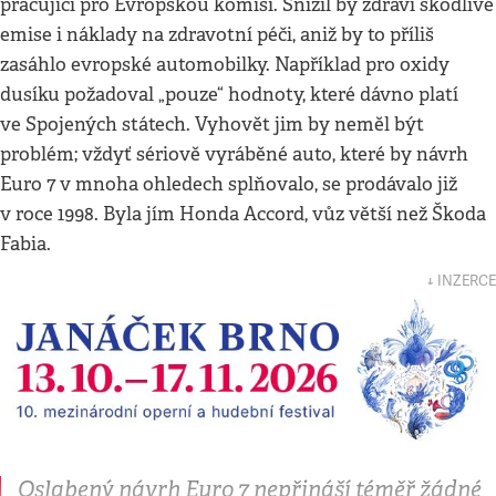
pracující pro Evropskou komisi. Snížil by zdraví škodlivé
emise i náklady na zdravotní péči, aniž by to příliš
zasáhlo evropské automobilky. Například pro oxidy
dusíku požadoval „pouze“ hodnoty, které dávno platí
ve Spojených státech. Vyhovět jim by neměl být
problém; vždyť sériově vyráběné auto, které by návrh
Euro 7 v mnoha ohledech splňovalo, se prodávalo již
v roce 1998. Byla jím Honda Accord, vůz větší než Škoda
Fabia.
↓ INZERCE
Oslabený návrh Euro 7 nepřináší téměř žádné