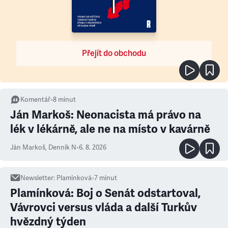
Přejít do obchodu
Komentář
•
8
minut
Ján Markoš: Neonacista má právo na
lék v lékárně, ale ne na místo v kavárně
Ján Markoš
,
Denník N
•
6. 8. 2026
Newsletter
:
Plamínková
•
7
minut
Plamínková: Boj o Senát odstartoval,
Vávrovci versus vláda a další Turkův
hvězdný týden