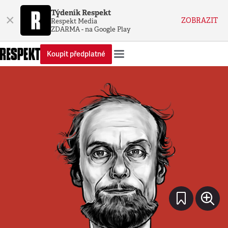
Týdeník Respekt
×
ZOBRAZIT
Respekt Media
ZDARMA - na Google Play
Koupit předplatné