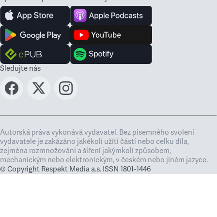
Sledujte nás
Autorská práva vykonává vydavatel. Bez písemného svolení
vydavatele je zakázáno jakékoli užití částí nebo celku díla,
zejména rozmnožování a šíření jakýmkoli způsobem,
mechanickým nebo elektronickým, v českém nebo jiném jazyce.
© Copyright Respekt Media a.s. ISSN 1801-1446