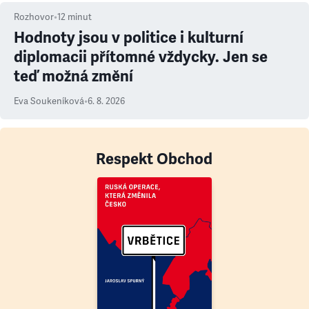
Rozhovor
•
12
minut
Hodnoty jsou v politice i kulturní
diplomacii přítomné vždycky. Jen se
teď možná změní
Eva Soukeníková
•
6. 8. 2026
Respekt Obchod