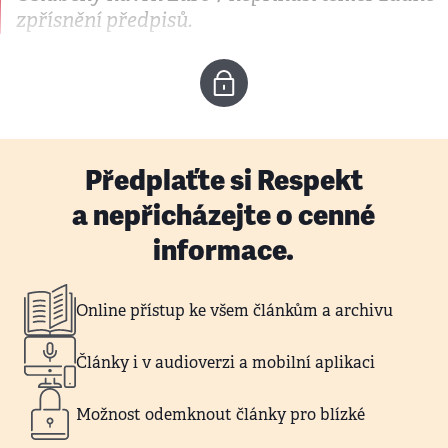
zpřísnění předpisů.
Předplaťte si Respekt
a nepřicházejte o cenné
informace.
Online přístup ke všem článkům a archivu
Články i v audioverzi a mobilní aplikaci
Možnost odemknout články pro blízké