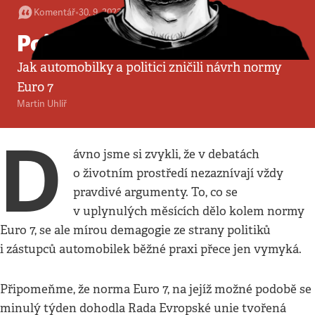
Komentář
•
30. 9. 2023
•
4
minuty
Pojďme dýchat jedy
Jak automobilky a politici zničili návrh normy
Euro 7
Martin Uhlíř
D
ávno jsme si zvykli, že v debatách
o životním prostředí nezaznívají vždy
pravdivé argumenty. To, co se
v uplynulých měsících dělo kolem normy
Euro 7, se ale mírou demagogie ze strany politiků
i zástupců automobilek běžné praxi přece jen vymyká.
Připomeňme, že norma Euro 7, na jejíž možné podobě se
minulý týden dohodla Rada Evropské unie tvořená