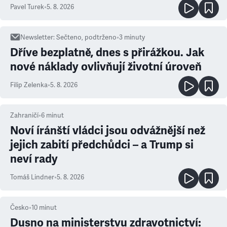
ale atmosféra
Pavel Turek
•
5. 8. 2026
Newsletter
:
Sečteno, podtrženo
•
3
minuty
Dříve bezplatně, dnes s přirážkou. Jak
nové náklady ovlivňují životní úroveň
Filip Zelenka
•
5. 8. 2026
Zahraničí
•
6
minut
Noví íránští vládci jsou odvážnější než
jejich zabití předchůdci – a Trump si
neví rady
Tomáš Lindner
•
5. 8. 2026
Česko
•
10
minut
Dusno na ministerstvu zdravotnictví: