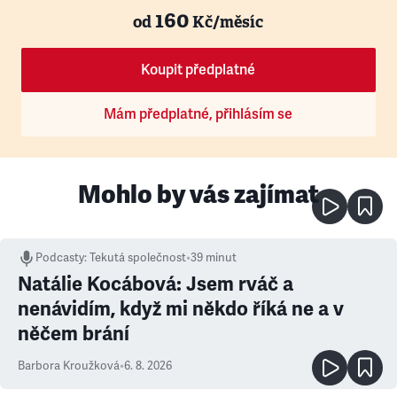
160
od
Kč/měsíc
Koupit předplatné
Mám předplatné, přihlásím se
Mohlo by vás zajímat
Podcasty
:
Tekutá společnost
•
39 minut
Natálie Kocábová: Jsem rváč a
nenávidím, když mi někdo říká ne a v
něčem brání
Barbora Kroužková
•
6. 8. 2026