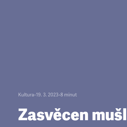
Kultura
•
19. 3. 2023
•
8
minut
Zasvěcen muš