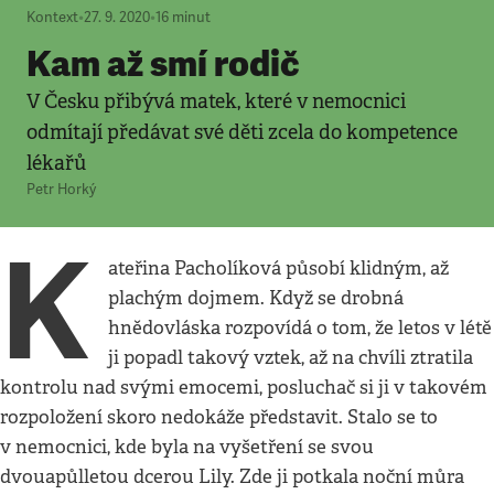
Kontext
•
27. 9. 2020
•
16
minut
Kam až smí rodič
V Česku přibývá matek, které v nemocnici
odmítají předávat své děti zcela do kompetence
lékařů
Petr Horký
K
ateřina Pacholíková působí klidným, až
plachým dojmem. Když se drobná
hnědovláska rozpovídá o tom, že letos v létě
ji popadl takový vztek, až na chvíli ztratila
kontrolu nad svými emocemi, posluchač si ji v takovém
rozpoložení skoro nedokáže představit. Stalo se to
v nemocnici, kde byla na vyšetření se svou
dvouapůlletou dcerou Lily. Zde ji potkala noční můra