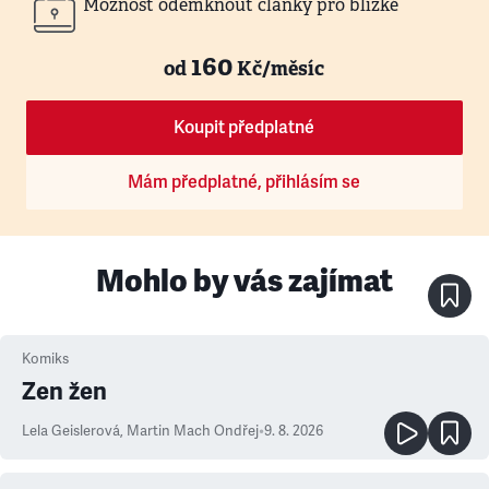
Možnost odemknout články pro blízké
160
od
Kč/měsíc
Koupit předplatné
Mám předplatné, přihlásím se
Mohlo by vás zajímat
Komiks
Zen žen
Lela Geislerová
,
Martin Mach Ondřej
•
9. 8. 2026