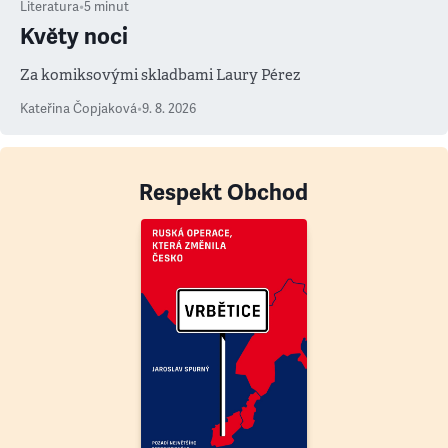
Literatura
•
5
minut
Květy noci
Za komiksovými skladbami Laury Pérez
Kateřina Čopjaková
•
9. 8. 2026
Respekt Obchod