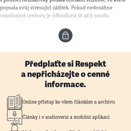
popsala svůj stresující zážitek. Pokud nedosáhne
uspokojivé omluvy, je odhodlaná jít až k soudu.
Předplaťte si Respekt
a nepřicházejte o cenné
informace.
Online přístup ke všem článkům a archivu
Články i v audioverzi a mobilní aplikaci