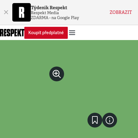
Týdeník Respekt
×
ZOBRAZIT
Respekt Media
ZDARMA - na Google Play
Koupit předplatné