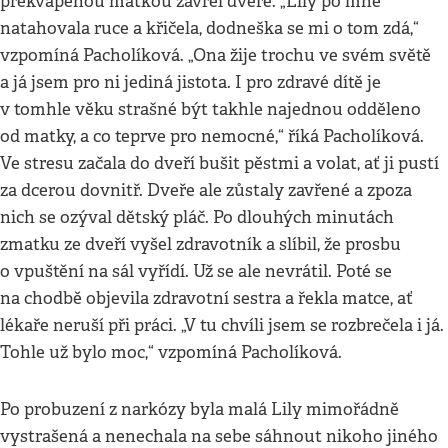
překvapenou matkou zavřel dveře. „Lily po mně
natahovala ruce a křičela, dodneška se mi o tom zdá,“
vzpomíná Pacholíková. „Ona žije trochu ve svém světě
a já jsem pro ni jediná jistota. I pro zdravé dítě je
v tomhle věku strašné být takhle najednou odděleno
od matky, a co teprve pro nemocné,“ říká Pacholíková.
Ve stresu začala do dveří bušit pěstmi a volat, ať ji pustí
za dcerou dovnitř. Dveře ale zůstaly zavřené a zpoza
nich se ozýval dětský pláč. Po dlouhých minutách
zmatku ze dveří vyšel zdravotník a slíbil, že prosbu
o vpuštění na sál vyřídí. Už se ale nevrátil. Poté se
na chodbě objevila zdravotní sestra a řekla matce, ať
lékaře neruší při práci. „V tu chvíli jsem se rozbrečela i já.
Tohle už bylo moc,“ vzpomíná Pacholíková.
Po probuzení z narkózy byla malá Lily mimořádně
vystrašená a nenechala na sebe sáhnout nikoho jiného