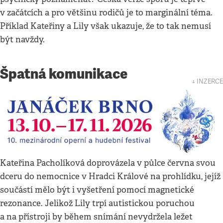
v začátcích a pro většinu rodičů je to marginální téma.
Příklad Kateřiny a Lily však ukazuje, že to tak nemusí
být navždy.
Špatná komunikace
↓ INZERCE
Kateřina Pacholíková doprovázela v půlce června svou
dceru do nemocnice v Hradci Králové na prohlídku, jejíž
součástí mělo být i vyšetření pomocí magnetické
rezonance. Jelikož Lily trpí autistickou poruchou
a na přístroji by během snímání nevydržela ležet