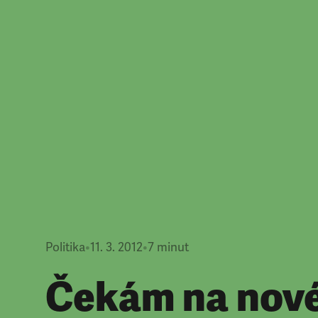
Politika
•
11. 3. 2012
•
7
minut
Čekám na nov