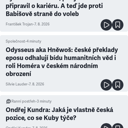
připravil o kariéru. A teď jde proti
Babišově straně do voleb
František Trojan
•
7. 8. 2026
Společnost
•
4
minuty
Odysseus aka Hněwoš: české překlady
eposu odhalují bídu humanitních věd i
roli Homéra v českém národním
obrození
Silvie Lauder
•
7. 8. 2026
Ranní postřeh
•
3
minuty
Ondřej Kundra: Jaká je vlastně česká
pozice, co se Kuby týče?