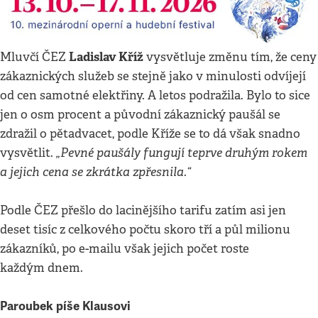
Ladislav Kříž
Mluvčí ČEZ
vysvětluje změnu tím, že ceny
zákaznických služeb se stejně jako v minulosti odvíjejí
od cen samotné elektřiny. A letos podražila. Bylo to sice
jen o osm procent a původní zákaznický paušál se
zdražil o pětadvacet, podle Kříže se to dá však snadno
„Pevné paušály fungují teprve druhým rokem
vysvětlit.
a jejich cena se zkrátka zpřesnila.“
Podle ČEZ přešlo do lacinějšího tarifu zatím asi jen
deset tisíc z celkového počtu skoro tří a půl milionu
zákazníků, po e-mailu však jejich počet roste
každým dnem.
Paroubek píše Klausovi