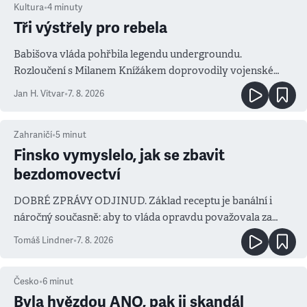
Kultura
•
4
minuty
Tři výstřely pro rebela
Babišova vláda pohřbila legendu undergroundu.
Rozloučení s Milanem Knížákem doprovodily vojenské
salvy i kritika pokrokářů
Jan H. Vitvar
•
7. 8. 2026
Zahraničí
•
5
minut
Finsko vymyslelo, jak se zbavit
bezdomovectví
DOBRÉ ZPRÁVY ODJINUD. Základ receptu je banální i
náročný současně: aby to vláda opravdu považovala za
prioritu
Tomáš Lindner
•
7. 8. 2026
Česko
•
6
minut
Byla hvězdou ANO, pak ji skandál