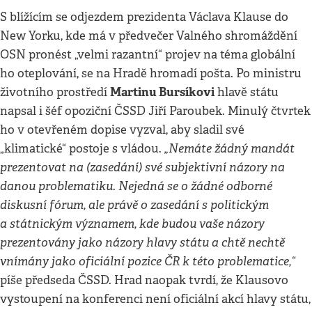
S blížícím se odjezdem prezidenta Václava Klause do
New Yorku, kde má v předvečer Valného shromáždění
OSN pronést „velmi razantní“ projev na téma globální
ho oteplování, se na Hradě hromadí pošta. Po ministru
Martinu Bursíkovi
životního prostředí
hlavě státu
napsal i šéf opoziční ČSSD Jiří Paroubek. Minulý čtvrtek
ho v otevřeném dopise vyzval, aby sladil své
„Nemáte žádný mandát
„klimatické“ postoje s vládou.
prezentovat na (zasedání) své subjektivní názory na
danou problematiku. Nejedná se o žádné odborné
diskusní fórum, ale právě o zasedání s politickým
a státnickým významem, kde budou vaše názory
prezentovány jako názory hlavy státu a chtě nechtě
vnímány jako oficiální pozice ČR k této problematice,“
píše předseda ČSSD. Hrad naopak tvrdí, že Klausovo
vystoupení na konferenci není oficiální akcí hlavy státu,