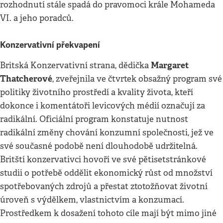
rozhodnutí stále spadá do pravomoci krále Mohameda
VI. a jeho poradců.
Konzervativní překvapení
Margaret
Britská Konzervativní strana, dědička
Thatcherové
, zveřejnila ve čtvrtek obsažný program své
politiky životního prostředí a kvality života, kteří
dokonce i komentátoři levicových médií označují za
radikální. Oficiální program konstatuje nutnost
radikální změny chování konzumní společnosti, jež ve
své současné podobě není dlouhodobě udržitelná.
Britští konzervativci hovoří ve své pětisetstránkové
studii o potřebě oddělit ekonomický růst od množství
spotřebovaných zdrojů a přestat ztotožňovat životní
úroveň s výdělkem, vlastnictvím a konzumací.
Prostředkem k dosažení tohoto cíle mají být mimo jiné