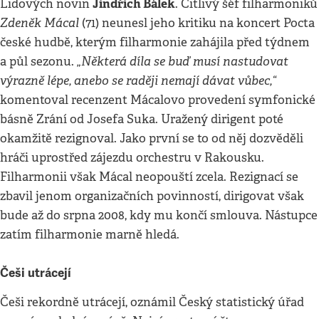
Jindřich Bálek
Lidových novin
. Citlivý šéf filharmoniků
Zdeněk Mácal
(71) neunesl jeho kritiku na koncert Pocta
české hudbě, kterým filharmonie zahájila před týdnem
„Některá díla se buď musí nastudovat
a půl sezonu.
výrazně lépe, anebo se raději nemají dávat vůbec,“
komentoval recenzent Mácalovo provedení symfonické
básně Zrání od Josefa Suka. Uražený dirigent poté
okamžitě rezignoval. Jako první se to od něj dozvěděli
hráči uprostřed zájezdu orchestru v Rakousku.
Filharmonii však Mácal neopouští zcela. Rezignací se
zbavil jenom organizačních povinností, dirigovat však
bude až do srpna 2008, kdy mu končí smlouva. Nástupce
zatím filharmonie marně hledá.
Češi utrácejí
Češi rekordně utrácejí, oznámil Český statistický úřad