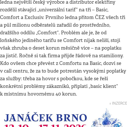
ledna největší český výrobce a distributor elektřiny
rozdělil stávající „univerzální tarif“ na tři – Basic,
Comfort a Exclusiv. Prvního ledna přitom ČEZ všech tři
a půl milionu odběratelů zařadil do prostředního,
dražšího oddílu „Comfort“. Problém ale je, že od
loňského jediného tarifu se Comfort nijak neliší, stojí
však zhruba o deset korun měsíčně více – na poplatku
za jistič. Ročně si tak firma přijde řádově na stamiliony.
Kdo ovšem chce převést z Comfortu na Basic, dozví se
v call centru, že za to bude potrestán vysokými poplatky
za služby: třeba za hovor s pobočkou, kde se řeší
konkrétní problémy zákazníků, připlatí „basic klient“
k místnímu hovornému 40 korun.
↓ INZERCE