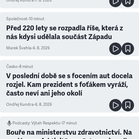
Ondřej Kundra
•
7. 8. 2026
Společnost
•
10
minut
Před 220 lety se rozpadla říše, která z
nás kdysi udělala součást Západu
Marek Švehla
•
6. 8. 2026
Česko
•
8
minut
V poslední době se s focením aut docela
rozjel. Kam prezident s foťákem vyráží,
často neví ani jeho okolí
Ondřej Kundra
•
6. 8. 2026
Podcasty
:
Výtah Respektu
•
17 minut
Bouře na ministerstvu zdravotnictví. Na