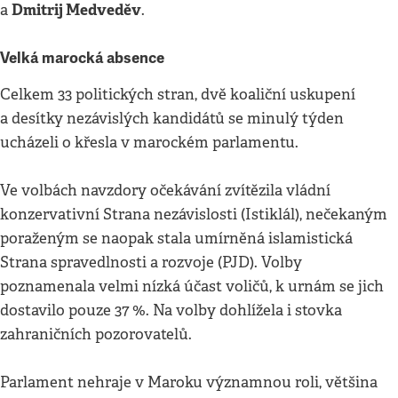
Dmitrij Medveděv
a
.
Velká marocká absence
Celkem 33 politických stran, dvě koaliční uskupení
a desítky nezávislých kandidátů se minulý týden
ucházeli o křesla v marockém parlamentu.
Ve volbách navzdory očekávání zvítězila vládní
konzervativní Strana nezávislosti (Istiklál), nečekaným
poraženým se naopak stala umírněná islamistická
Strana spravedlnosti a rozvoje (PJD). Volby
poznamenala velmi nízká účast voličů, k urnám se jich
dostavilo pouze 37 %. Na volby dohlížela i stovka
zahraničních pozorovatelů.
Parlament nehraje v Maroku významnou roli, většina