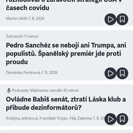
časech covidu
Martin Uhlíř
•
7. 8. 2026
Zahraničí
•
11
minut
Pedro Sanchéz se nebojí ani Trumpa, ani
populistů. Španělský premiér jde proti
proudu
Dominika Perlínová
•
7. 8. 2026
Podcasty
:
Vládneme, nerušit
•
42 minut
Ovládne Babiš senát, ztratí Láska klub a
přibude dezinformátorů?
Kristýna Jelínková
,
František Trojan
,
Filip Zelenka
•
7. 8. 2026