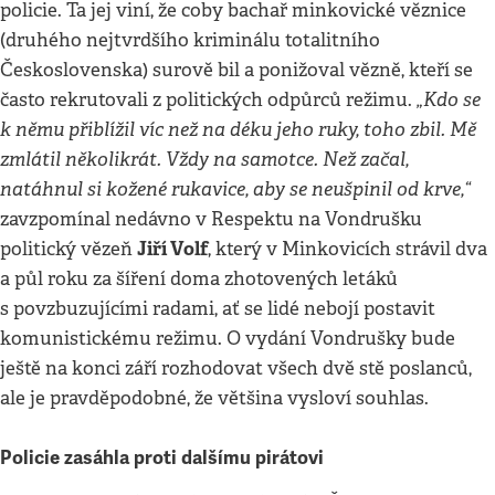
policie. Ta jej viní, že coby bachař minkovické věznice
(druhého nejtvrdšího kriminálu totalitního
Československa) surově bil a ponižoval vězně, kteří se
„Kdo se
často rekrutovali z politických odpůrců režimu.
k němu přiblížil víc než na déku jeho ruky, toho zbil. Mě
zmlátil několikrát. Vždy na samotce. Než začal,
natáhnul si kožené rukavice, aby se neušpinil od krve,“
zavzpomínal nedávno v Respektu na Vondrušku
Jiří Volf
politický vězeň
, který v Minkovicích strávil dva
a půl roku za šíření doma zhotovených letáků
s povzbuzujícími radami, ať se lidé nebojí postavit
komunistickému režimu. O vydání Vondrušky bude
ještě na konci září rozhodovat všech dvě stě poslanců,
ale je pravděpodobné, že většina vysloví souhlas.
Policie zasáhla proti dalšímu pirátovi