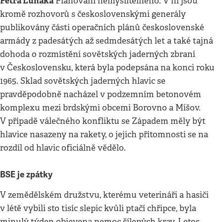
Petra Luňáka
Plánování nemyslitelného. V ní jsou
kromě rozhovorů s československými generály
publikovány části operačních plánů československé
armády z padesátých až sedmdesátých let a také tajná
dohoda o rozmístění sovětských jaderných zbraní
v Československu, která byla podepsána na konci roku
1965. Sklad sovětských jaderných hlavic se
pravděpodobně nacházel v podzemním betonovém
komplexu mezi brdskými obcemi Borovno a Míšov.
V případě válečného konfliktu se Západem měly být
hlavice nasazeny na rakety, o jejich přítomnosti se na
rozdíl od hlavic oficiálně vědělo.
BSE je zpátky
V zemědělském družstvu, kterému veterináři a hasiči
v létě vybili sto tisíc slepic kvůli ptačí chřipce, byla
minulý týden objevena nemoc šílených krav. Letos