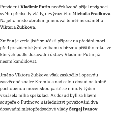
Vladimir Putin
Prezident
neočekávaně přijal rezignaci
Michaila Fradkova
svého předsedy vlády, nevýrazného
.
Na jeho místo obratem jmenoval téměř neznámého
Viktora Zubkova
.
Změna je zcela jistě součástí příprav na předání moci
před prezidentskými volbami v březnu příštího roku, ve
kterých podle dosavadní ústavy Vladimir Putin již
nesmí kandidovat.
Jméno Viktora Zubkova však zaskočilo i opravdu
zasvěcené znalce Kremlu a nad celou dosud ne úplně
pochopenou mocenskou partií se minulý týden
vznášela mlha spekulací. Až dosud byli za hlavní
soupeře o Putinovo následnictví považováni dva
Sergej Ivanov
dosavadní místopředsedové vlády