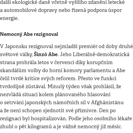
další ekologické daně včetně vyššího zdanění letecké
a automobilové dopravy nebo řízená podpora úspor
energie.
Nemocný Abe rezignoval
V Japonsku rezignoval nejmladší premiér od doby druhé
Šinzó Abe
světové války,
. Jeho Liberálně-demokratická
strana prohrála letos v červenci díky korupčním
skandálům volby do horní komory parlamentu a Abe
čelil tvrdé kritice svých reforem. Přesto ve funkci
tvrdošíjně zůstával. Minulý týden však prohlásil, že
nezvládá situaci kolem plánovaného hlasování
o setrvání japonských námořních sil v Afghánistánu
a že není schopen sjednotit své příznivce. Den po
rezignaci byl hospitalizován. Podle jeho osobního lékaře
zhubl o pět kilogramů a je vážně nemocný již měsíc.