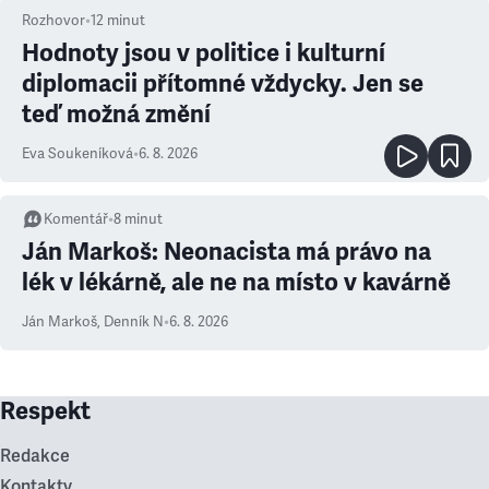
Rozhovor
•
12
minut
Hodnoty jsou v politice i kulturní
diplomacii přítomné vždycky. Jen se
teď možná změní
Eva Soukeníková
•
6. 8. 2026
Komentář
•
8
minut
Ján Markoš: Neonacista má právo na
lék v lékárně, ale ne na místo v kavárně
Ján Markoš
,
Denník N
•
6. 8. 2026
Respekt
Redakce
Kontakty