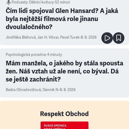
Podcasty
:
Dělníci kultury
•
52 minut
Čím lidi spojoval Glen Hansard? A jaká
byla nejtěžší filmová role jinanu
dvoulaločného?
Jindřiška Bláhová
,
Jan H. Vitvar
,
Pavel Turek
•
8. 8. 2026
Psychologická poradna
•
4
minuty
Mám manžela, o jakého by stála spousta
žen. Náš vztah už ale není, co býval. Dá
se ještě zachránit?
Beáta Obradovičová
,
Denník N
•
8. 8. 2026
Respekt Obchod