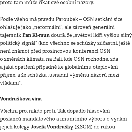
proto tam může říkat své osobní názory.
Podle všeho má pravdu Paroubek – OSN setkání sice
ohlašuje jako „neformální“, ale zároveň generální
Pan Ki-mun
tajemník
doufá, že „světoví lídři vyšlou silný
politický signál“ (kdo všechno se schůzky zúčastní, ještě
není známo) před prosincovou konferencí OSN
o změnách klimatu na Bali, kde OSN rozhodne, zda
a jaká opatření případně ke globálnímu oteplování
přijme, a že schůzka „usnadní výměnu názorů mezi
vládami“.
Vondruškova vina
Všichni pro, nikdo proti. Tak dopadlo hlasování
poslanců mandátového a imunitního výboru o vydání
Josefa Vondrušky
jejich kolegy
(KSČM) do rukou