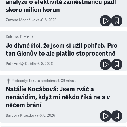
analýzu o efektivitě zaměstnanců padl
skoro milion korun
Zuzana Machálková
•
6. 8. 2026
Kultura
•
11
minut
Je divné říci, že jsem si užil pohřeb. Pro
ten Glenův to ale platilo stoprocentně
Petr Horký
•
Dublin
•
6. 8. 2026
Podcasty
:
Tekutá společnost
•
39 minut
Natálie Kocábová: Jsem rváč a
nenávidím, když mi někdo říká ne a v
něčem brání
Barbora Kroužková
•
6. 8. 2026