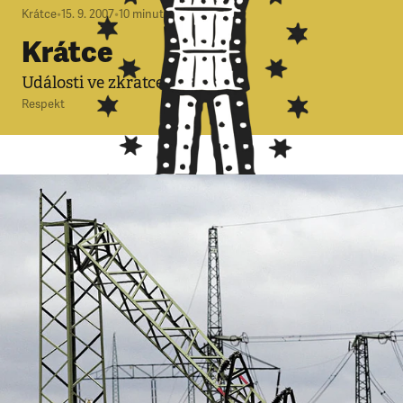
Krátce
•
15. 9. 2007
•
10
minut
Krátce
Události ve zkratce
Respekt