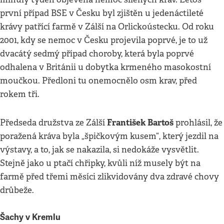
první případ BSE v Česku byl zjištěn u jedenáctileté
krávy patřící farmě v Zálší na Orlickoústecku. Od roku
2001, kdy se nemoc v Česku projevila poprvé, je to už
dvacátý sedmý případ choroby, která byla poprvé
odhalena v Británii u dobytka krmeného masokostní
moučkou. Předloni tu onemocnělo osm krav, před
rokem tři.
František Bartoš
Předseda družstva ze Zálší
prohlásil, že
poražená kráva byla „špičkovým kusem“, který jezdil na
výstavy, a to, jak se nakazila, si nedokáže vysvětlit.
Stejně jako u ptačí chřipky, kvůli níž musely být na
farmě před třemi měsíci zlikvidovány dva zdravé chovy
drůbeže.
Šachy v Kremlu