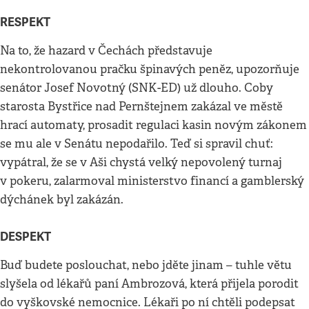
RESPEKT
Na to, že hazard v Čechách představuje
nekontrolovanou pračku špinavých peněz, upozorňuje
senátor Josef Novotný (SNK-ED) už dlouho. Coby
starosta Bystřice nad Pernštejnem zakázal ve městě
hrací automaty, prosadit regulaci kasin novým zákonem
se mu ale v Senátu nepodařilo. Teď si spravil chuť:
vypátral, že se v Aši chystá velký nepovolený turnaj
v pokeru, zalarmoval ministerstvo financí a gamblerský
dýchánek byl zakázán.
DESPEKT
Buď budete poslouchat, nebo jděte jinam – tuhle větu
slyšela od lékařů paní Ambrozová, která přijela porodit
do vyškovské nemocnice. Lékaři po ní chtěli podepsat