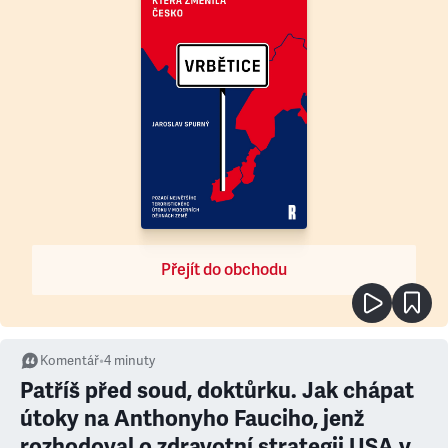
Přejít do obchodu
Komentář
•
4
minuty
Patříš před soud, doktůrku. Jak chápat
útoky na Anthonyho Fauciho, jenž
rozhodoval o zdravotní strategii USA v