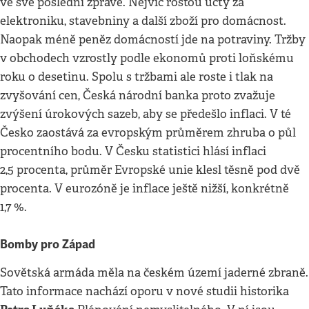
ve své poslední zprávě. Nejvíc rostou účty za
elektroniku, stavebniny a další zboží pro domácnost.
Naopak méně peněz domácností jde na potraviny. Tržby
v obchodech vzrostly podle ekonomů proti loňskému
roku o desetinu. Spolu s tržbami ale roste i tlak na
zvyšování cen, Česká národní banka proto zvažuje
zvýšení úrokových sazeb, aby se předešlo inflaci. V té
Česko zaostává za evropským průměrem zhruba o půl
procentního bodu. V Česku statistici hlásí inflaci
2,5 procenta, průměr Evropské unie klesl těsně pod dvě
procenta. V eurozóně je inflace ještě nižší, konkrétně
1,7 %.
Bomby pro Západ
Sovětská armáda měla na českém území jaderné zbraně.
Tato informace nachází oporu v nové studii historika