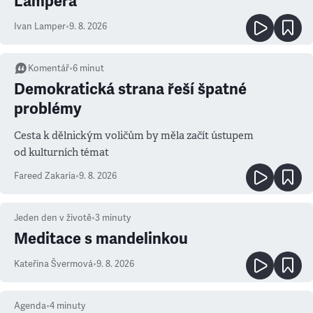
Lampera
Ivan Lamper
•
9. 8. 2026
Komentář
•
6
minut
Demokratická strana řeší špatné
problémy
Cesta k dělnickým voličům by měla začít ústupem
od kulturních témat
Fareed Zakaria
•
9. 8. 2026
Jeden den v životě
•
3
minuty
Meditace s mandelinkou
Kateřina Švermová
•
9. 8. 2026
Agenda
•
4
minuty