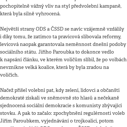
pochopitelně vážný vliv na styl předvolební kampaně,
která byla silně vyhrocená.
Největší strany ODS a ČSSD se navíc vzájemně vzdálily
i díky tomu, že zatímco ta pravicová slibovala reformy,
levicová naopak garantovala neměnnost dnešní podoby
sociálního státu. Jiřího Paroubka to dokonce vedlo
k napsání článku, ve kterém voličům slíbil, že po volbách
nevznikne velká koalice, která by byla zradou na
voličích.
Načež přišel volební pat, kdy zelení, lidovci a občanští
demokraté získali ve sněmovně sto hlasů a nečekaně
sjednocená sociální demokracie s komunisty zbývající
stovku. A pak to začalo: zpochybnění regulérnosti voleb
Jiřím Paroubkem, vyjednávání o trojkoalici, potom