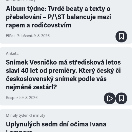
Kultura
•
2
minuty
Album týdne: Tvrdé beaty a texty o
přebalování – P/\ST balancuje mezi
rapem a rodičovstvím
Eliška Palušová
•
9. 8. 2026
Anketa
Snímek Vesničko má středisková letos
slaví 40 let od premiéry. Který český či
československý snímek podle vás
nejméně zestárl?
Respekt
•
9. 8. 2026
Minulý týden
•
3
minuty
Uplynulých sedm dní očima Ivana