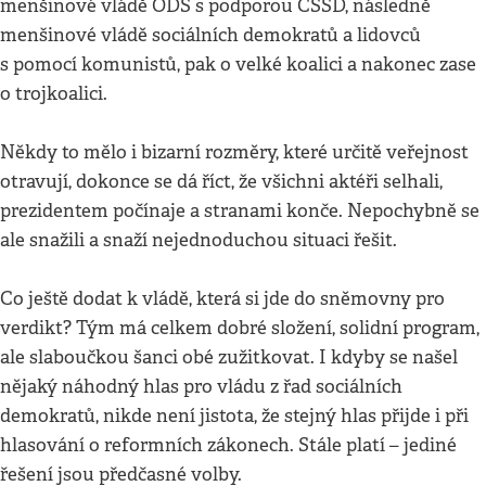
menšinové vládě ODS s podporou ČSSD, následně
menšinové vládě sociálních demokratů a lidovců
s pomocí komunistů, pak o velké koalici a nakonec zase
o trojkoalici.
Někdy to mělo i bizarní rozměry, které určitě veřejnost
otravují, dokonce se dá říct, že všichni aktéři selhali,
prezidentem počínaje a stranami konče. Nepochybně se
ale snažili a snaží nejednoduchou situaci řešit.
Co ještě dodat k vládě, která si jde do sněmovny pro
verdikt? Tým má celkem dobré složení, solidní program,
ale slaboučkou šanci obé zužitkovat. I kdyby se našel
nějaký náhodný hlas pro vládu z řad sociálních
demokratů, nikde není jistota, že stejný hlas přijde i při
hlasování o reformních zákonech. Stále platí – jediné
řešení jsou předčasné volby.