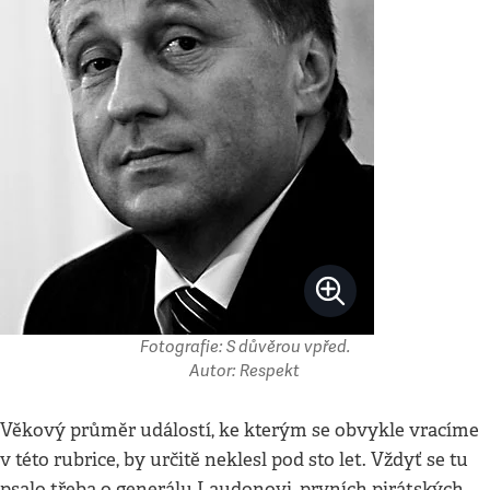
Fotografie: S důvěrou vpřed.
Autor: Respekt
Věkový průměr událostí, ke kterým se obvykle vracíme
v této rubrice, by určitě neklesl pod sto let. Vždyť se tu
psalo třeba o generálu Laudonovi, prvních pirátských