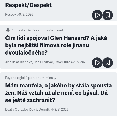
Respekt/Despekt
Respekt
•
9. 8. 2026
Podcasty
:
Dělníci kultury
•
52 minut
Čím lidi spojoval Glen Hansard? A jaká
byla nejtěžší filmová role jinanu
dvoulaločného?
Jindřiška Bláhová
,
Jan H. Vitvar
,
Pavel Turek
•
8. 8. 2026
Psychologická poradna
•
4
minuty
Mám manžela, o jakého by stála spousta
žen. Náš vztah už ale není, co býval. Dá
se ještě zachránit?
Beáta Obradovičová
,
Denník N
•
8. 8. 2026