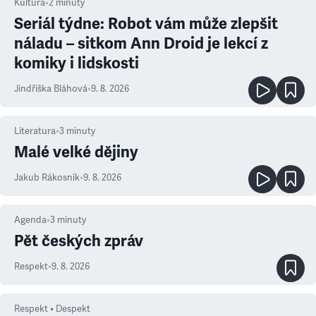
Kultura
•
2
minuty
Seriál týdne: Robot vám může zlepšit
náladu – sitkom Ann Droid je lekcí z
komiky i lidskosti
Jindřiška Bláhová
•
9. 8. 2026
Literatura
•
3
minuty
Malé velké dějiny
Jakub Rákosník
•
9. 8. 2026
Agenda
•
3
minuty
Pět českých zpráv
Respekt
•
9. 8. 2026
Respekt • Despekt