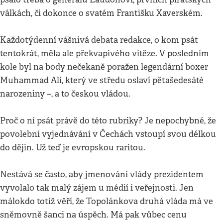
válkách, či dokonce o svatém Františku Xaverském.
Každotýdenní vášnivá debata redakce, o kom psát
tentokrát, měla ale překvapivého vítěze. V posledním
kole byl na body nečekaně poražen legendární boxer
Muhammad Ali, který ve středu oslaví pětašedesáté
narozeniny –, a to českou vládou.
Proč o ní psát právě do této rubriky? Je nepochybné, že
povolební vyjednávání v Čechách vstoupí svou délkou
do dějin. Už teď je evropskou raritou.
Nestává se často, aby jmenování vlády prezidentem
vyvolalo tak malý zájem u médií i veřejnosti. Jen
málokdo totiž věří, že Topolánkova druhá vláda má ve
sněmovně šanci na úspěch. Má pak vůbec cenu