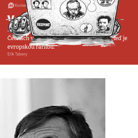
Komentář
•
14. 1. 2007
•
3
minuty
Ve hvězdách
Je nepochybné, že povolební vyjednávání v
Čechách vstoupí svou délkou do dějin. Už teď je
evropskou raritou.
Erik Tabery