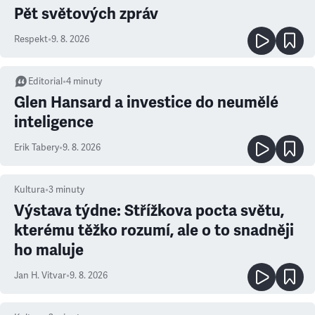
Pět světových zpráv
Respekt
•
9. 8. 2026
Editorial
•
4
minuty
Glen Hansard a investice do neumělé
inteligence
Erik Tabery
•
9. 8. 2026
Kultura
•
3
minuty
Výstava týdne: Střížkova pocta světu,
kterému těžko rozumí, ale o to snadněji
ho maluje
Jan H. Vitvar
•
9. 8. 2026