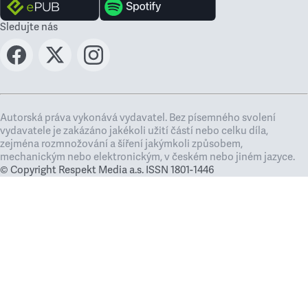
Sledujte nás
Autorská práva vykonává vydavatel. Bez písemného svolení
vydavatele je zakázáno jakékoli užití částí nebo celku díla,
zejména rozmnožování a šíření jakýmkoli způsobem,
mechanickým nebo elektronickým, v českém nebo jiném jazyce.
© Copyright Respekt Media a.s. ISSN 1801-1446