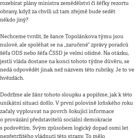
rozebírat plány ministra zemědělství či šéfky rezortu
obrany, když za chvíli už tam zřejmě bude sedět
někdo jiný?
Nechceme tvrdit, že šance Topolánkova týmu jsou
nulové, ale spoléhat se na „zaručené“ zprávy poradců
šéfa ODS nebo šéfa ČSSD je velmi ošidné. Na otázku,
jestli vláda dostane na konci tohoto týdne důvěru, se
nedá odpovědět jinak než názvem této rubriky. Je to ve
hvězdách.
Dodržme ale žánr tohoto sloupku a popišme, jak k této
unikátní situaci došlo. V první polovině loňského roku
začaly vyplouvat na povrch šokující informace
o provázání představitelů sociální demokracie
s podsvětím. Svým způsobem logický dopad osmi let
nepřetržitého vládnutí této strany. To mělo