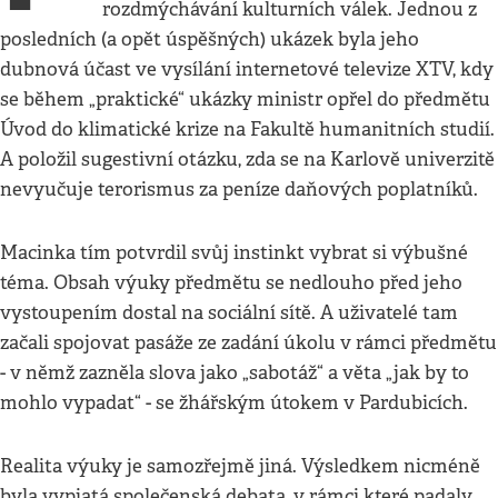
rozdmýchávání kulturních válek. Jednou z
posledních (a opět úspěšných) ukázek byla jeho
dubnová účast ve vysílání internetové televize XTV, kdy
se během „praktické“ ukázky ministr opřel do předmětu
Úvod do klimatické krize na Fakultě humanitních studií.
A položil sugestivní otázku, zda se na Karlově univerzitě
nevyučuje terorismus za peníze daňových poplatníků.
Macinka tím potvrdil svůj instinkt vybrat si výbušné
téma. Obsah výuky předmětu se nedlouho před jeho
vystoupením dostal na sociální sítě. A uživatelé tam
začali spojovat pasáže ze zadání úkolu v rámci předmětu
- v němž zazněla slova jako „sabotáž“ a věta „jak by to
mohlo vypadat“ - se žhářským útokem v Pardubicích.
Realita výuky je samozřejmě jiná. Výsledkem nicméně
byla vypjatá společenská debata, v rámci které padaly