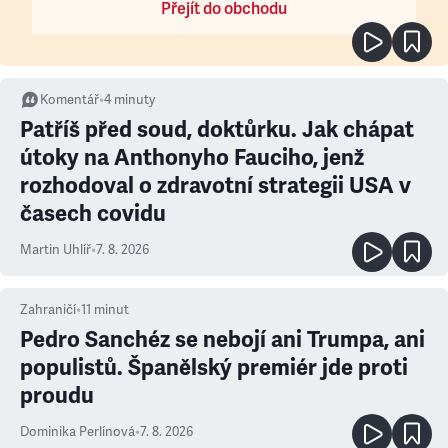
Přejít do obchodu
Komentář
•
4
minuty
Patříš před soud, doktůrku. Jak chápat
útoky na Anthonyho Fauciho, jenž
rozhodoval o zdravotní strategii USA v
časech covidu
Martin Uhlíř
•
7. 8. 2026
Zahraničí
•
11
minut
Pedro Sanchéz se nebojí ani Trumpa, ani
populistů. Španělský premiér jde proti
proudu
Dominika Perlínová
•
7. 8. 2026