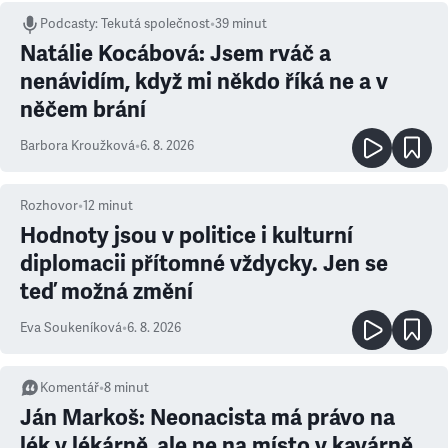
Podcasty
:
Tekutá společnost
•
39 minut
Natálie Kocábová: Jsem rváč a
nenávidím, když mi někdo říká ne a v
něčem brání
Barbora Kroužková
•
6. 8. 2026
Rozhovor
•
12
minut
Hodnoty jsou v politice i kulturní
diplomacii přítomné vždycky. Jen se
teď možná změní
Eva Soukeníková
•
6. 8. 2026
Komentář
•
8
minut
Ján Markoš: Neonacista má právo na
lék v lékárně, ale ne na místo v kavárně