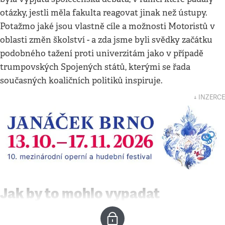
otázky, jestli měla fakulta reagovat jinak než ústupy.
Potažmo jaké jsou vlastně cíle a možnosti Motoristů v
oblasti změn školství - a zda jsme byli svědky začátku
podobného tažení proti univerzitám jako v případě
trumpovských Spojených států, kterými se řada
současných koaličních politiků inspiruje.
↓ INZERCE
Jak by to mohlo vypadat