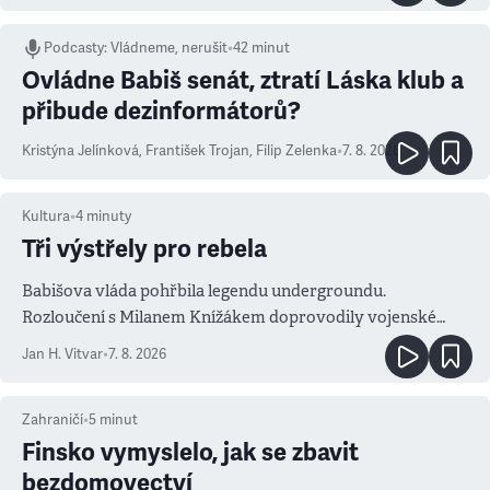
Podcasty
:
Vládneme, nerušit
•
42 minut
Ovládne Babiš senát, ztratí Láska klub a
přibude dezinformátorů?
Kristýna Jelínková
,
František Trojan
,
Filip Zelenka
•
7. 8. 2026
Kultura
•
4
minuty
Tři výstřely pro rebela
Babišova vláda pohřbila legendu undergroundu.
Rozloučení s Milanem Knížákem doprovodily vojenské
salvy i kritika pokrokářů
Jan H. Vitvar
•
7. 8. 2026
Zahraničí
•
5
minut
Finsko vymyslelo, jak se zbavit
bezdomovectví