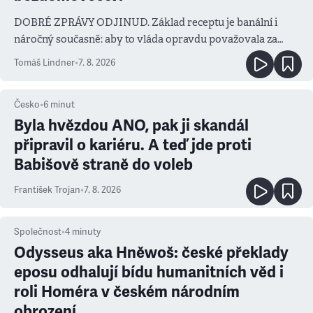
DOBRÉ ZPRÁVY ODJINUD. Základ receptu je banální i
náročný současně: aby to vláda opravdu považovala za
prioritu
Tomáš Lindner
•
7. 8. 2026
Česko
•
6
minut
Byla hvězdou ANO, pak ji skandál
připravil o kariéru. A teď jde proti
Babišově straně do voleb
František Trojan
•
7. 8. 2026
Společnost
•
4
minuty
Odysseus aka Hněwoš: české překlady
eposu odhalují bídu humanitních věd i
roli Homéra v českém národním
obrození