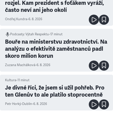
rozjel. Kam prezident s foťákem vyráží,
často neví ani jeho okolí
Ondřej Kundra
•
6. 8. 2026
Podcasty
:
Výtah Respektu
•
17 minut
Bouře na ministerstvu zdravotnictví. Na
analýzu o efektivitě zaměstnanců padl
skoro milion korun
Zuzana Machálková
•
6. 8. 2026
Kultura
•
11
minut
Je divné říci, že jsem si užil pohřeb. Pro
ten Glenův to ale platilo stoprocentně
Petr Horký
•
Dublin
•
6. 8. 2026