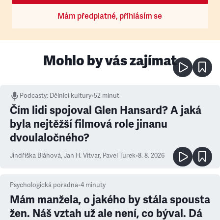
Mám předplatné, přihlásím se
Mohlo by vás zajímat
Podcasty
:
Dělníci kultury
•
52 minut
Čím lidi spojoval Glen Hansard? A jaká
byla nejtěžší filmová role jinanu
dvoulaločného?
Jindřiška Bláhová
,
Jan H. Vitvar
,
Pavel Turek
•
8. 8. 2026
Psychologická poradna
•
4
minuty
Mám manžela, o jakého by stála spousta
žen. Náš vztah už ale není, co býval. Dá