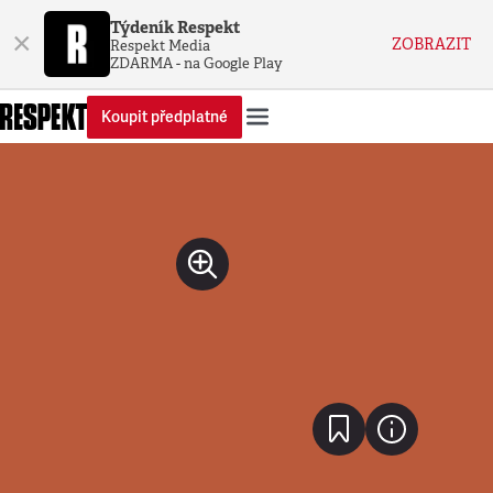
Týdeník Respekt
×
ZOBRAZIT
Respekt Media
ZDARMA - na Google Play
Koupit předplatné