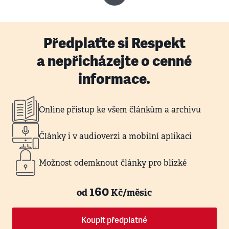
Předplaťte si Respekt
a nepřicházejte o cenné
informace.
Online přístup ke všem článkům a archivu
Články i v audioverzi a mobilní aplikaci
Možnost odemknout články pro blízké
160
od
Kč/měsíc
Koupit předplatné