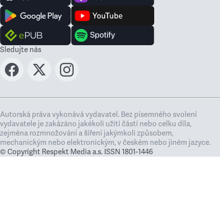
Sledujte nás
Autorská práva vykonává vydavatel. Bez písemného svolení
vydavatele je zakázáno jakékoli užití částí nebo celku díla,
zejména rozmnožování a šíření jakýmkoli způsobem,
mechanickým nebo elektronickým, v českém nebo jiném jazyce.
© Copyright Respekt Media a.s. ISSN 1801-1446