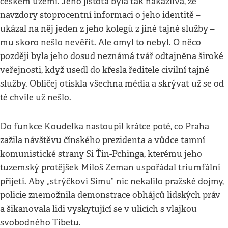
českém území. Jeho jistota byla tak nakažlivá, že
navzdory stoprocentní informaci o jeho identitě –
ukázal na něj jeden z jeho kolegů z jiné tajné služby –
mu skoro nešlo nevěřit. Ale omyl to nebyl. O něco
později byla jeho dosud neznámá tvář odtajněna široké
veřejnosti, když usedl do křesla ředitele civilní tajné
služby. Obličej otiskla všechna média a skrývat už se od
té chvíle už nešlo.
Do funkce Koudelka nastoupil krátce poté, co Praha
zažila návštěvu čínského prezidenta a vůdce tamní
komunistické strany Si Ťin-Pchinga, kterému jeho
tuzemský protějšek Miloš Zeman uspořádal triumfální
přijetí. Aby „strýčkovi Simu“ nic nekalilo pražské dojmy,
policie znemožnila demonstrace obhájců lidských práv
a šikanovala lidi vyskytující se v ulicích s vlajkou
svobodného Tibetu.