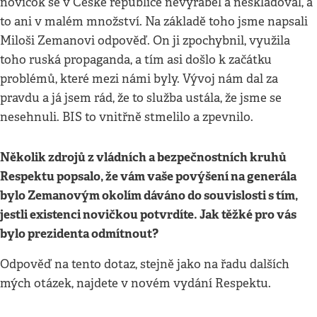
novičok se v České republice nevyráběl a neskladoval, a
to ani v malém množství. Na základě toho jsme napsali
Miloši Zemanovi odpověď. On ji zpochybnil, využila
toho ruská propaganda, a tím asi došlo k začátku
problémů, které mezi námi byly. Vývoj nám dal za
pravdu a já jsem rád, že to služba ustála, že jsme se
nesehnuli. BIS to vnitřně stmelilo a zpevnilo.
Několik zdrojů z vládních a bezpečnostních kruhů
Respektu popsalo, že vám vaše povýšení na generála
bylo Zemanovým okolím dáváno do souvislosti s tím,
jestli existenci novičkou potvrdíte. Jak těžké pro vás
bylo prezidenta odmítnout?
Odpověď na tento dotaz, stejně jako na řadu dalších
mých otázek, najdete v novém vydání Respektu.