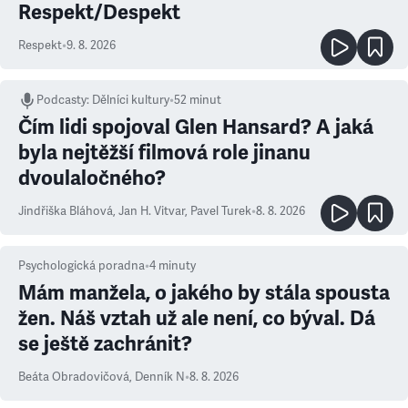
Respekt/Despekt
Respekt
•
9. 8. 2026
Podcasty
:
Dělníci kultury
•
52 minut
Čím lidi spojoval Glen Hansard? A jaká
byla nejtěžší filmová role jinanu
dvoulaločného?
Jindřiška Bláhová
,
Jan H. Vitvar
,
Pavel Turek
•
8. 8. 2026
Psychologická poradna
•
4
minuty
Mám manžela, o jakého by stála spousta
žen. Náš vztah už ale není, co býval. Dá
se ještě zachránit?
Beáta Obradovičová
,
Denník N
•
8. 8. 2026