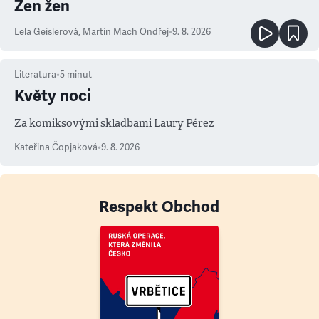
Zen žen
Lela Geislerová
,
Martin Mach Ondřej
•
9. 8. 2026
Literatura
•
5
minut
Květy noci
Za komiksovými skladbami Laury Pérez
Kateřina Čopjaková
•
9. 8. 2026
Respekt Obchod