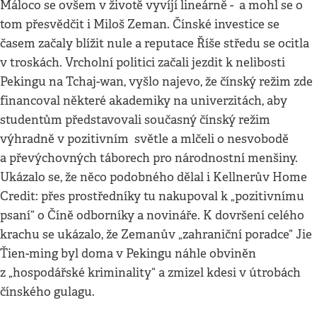
Máloco se ovšem v životě vyvíjí lineárně - a mohl se o
tom přesvědčit i Miloš Zeman. Čínské investice se
časem začaly blížit nule a reputace Říše středu se ocitla
v troskách. Vrcholní politici začali jezdit k nelibosti
Pekingu na Tchaj-wan, vyšlo najevo, že čínský režim zde
financoval některé akademiky na univerzitách, aby
studentům představovali současný čínský režim
výhradně v pozitivním světle a mlčeli o nesvobodě
a převýchovných táborech pro národnostní menšiny.
Ukázalo se, že něco podobného dělal i Kellnerův Home
Credit: přes prostředníky tu nakupoval k „pozitivnímu
psaní“ o Číně odborníky a novináře. K dovršení celého
krachu se ukázalo, že Zemanův „zahraniční poradce“ Jie
Ťien-ming byl doma v Pekingu náhle obviněn
z „hospodářské kriminality“ a zmizel kdesi v útrobách
čínského gulagu.