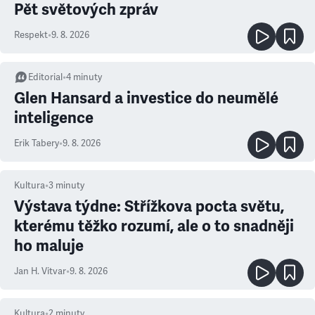
Pět světových zpráv
Respekt
•
9. 8. 2026
Editorial
•
4
minuty
Glen Hansard a investice do neumělé
inteligence
Erik Tabery
•
9. 8. 2026
Kultura
•
3
minuty
Výstava týdne: Střížkova pocta světu,
kterému těžko rozumí, ale o to snadněji
ho maluje
Jan H. Vitvar
•
9. 8. 2026
Kultura
•
2
minuty