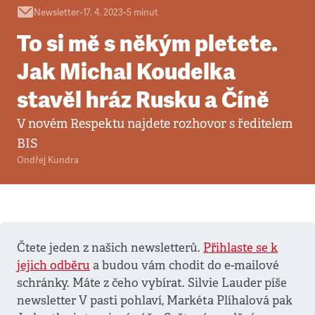
Newsletter
•
17. 4. 2023
•
5
minut
To si mě s někým pletete.
Jak Michal Koudelka
stavěl hráz Rusku a Číně
V novém Respektu najdete rozhovor s ředitelem
BIS
Ondřej Kundra
Čtete jeden z našich newsletterů.
Přihlaste se k
jejich odběru
a budou vám chodit do e-mailové
schránky. Máte z čeho vybírat. Silvie Lauder píše
newsletter V pasti pohlaví, Markéta Plíhalová pak