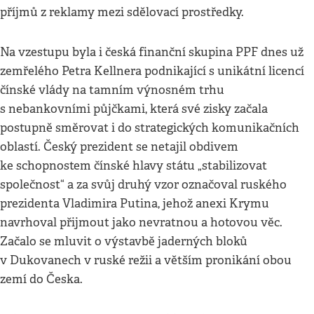
příjmů z reklamy mezi sdělovací prostředky.
Na vzestupu byla i česká finanční skupina PPF dnes už
zemřelého Petra Kellnera podnikající s unikátní licencí
čínské vlády na tamním výnosném trhu
s nebankovními půjčkami, která své zisky začala
postupně směrovat i do strategických komunikačních
oblastí. Český prezident se netajil obdivem
ke schopnostem čínské hlavy státu „stabilizovat
společnost“ a za svůj druhý vzor označoval ruského
prezidenta Vladimira Putina, jehož anexi Krymu
navrhoval přijmout jako nevratnou a hotovou věc.
Začalo se mluvit o výstavbě jaderných bloků
v Dukovanech v ruské režii a větším pronikání obou
zemí do Česka.