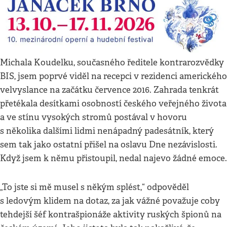
Michala Koudelku, současného ředitele kontrarozvědky
BIS, jsem poprvé viděl na recepci v rezidenci amerického
velvyslance na začátku července 2016. Zahrada tenkrát
přetékala desítkami osobností českého veřejného života
a ve stínu vysokých stromů postával v hovoru
s několika dalšími lidmi nenápadný padesátník, který
sem tak jako ostatní přišel na oslavu Dne nezávislosti.
Když jsem k němu přistoupil, nedal najevo žádné emoce.
„To jste si mě musel s někým splést,“ odpověděl
s ledovým klidem na dotaz, za jak vážné považuje coby
tehdejší šéf kontrašpionáže aktivity ruských špionů na