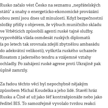
Rusko začalo vést Česko na seznamu „nepřátelských
států“ a snahy o energeticko-ekonomické provázání
obou zemí jsou dnes už minulostí. Když bezpečnostní
složky přišly s objevem, že výbuch muničního skladu
ve Vrběticích způsobili agenti ruské tajné služby,
vypověděla vláda osmdesát ruských diplomatů
(a po letech tak srovnala zdejší zbytnělou ambasádu
do adekvátní velikosti), vyškrtla ruského uchazeče
Rosatom z jaderného tendru a vzájemné vztahy
ochladly. Po zahájení ruské agrese proti Ukrajině pak
úplně zamrzly.
Za řadou těchto věcí byl nepochybně nějakým
způsobem Michal Koudelka a jeho lidé. Stavěl hráz
Rusku a Číně ať už jako šéf kontrašpionáže nebo jako
ředitel BIS. To samozřejmě vyvolalo tvrdou reakci