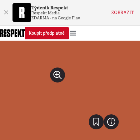
Týdeník Respekt
×
ZOBRAZIT
Respekt Media
ZDARMA - na Google Play
Koupit předplatné