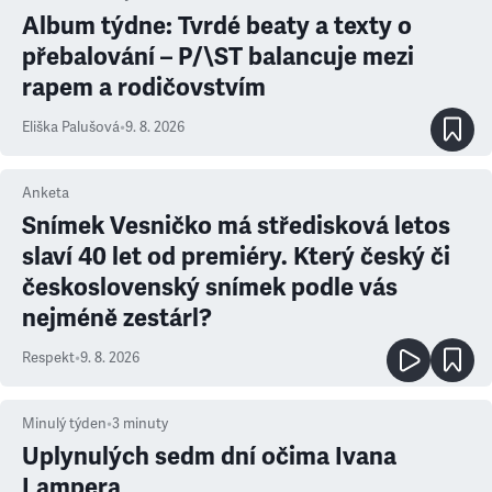
Album týdne: Tvrdé beaty a texty o
přebalování – P/\ST balancuje mezi
rapem a rodičovstvím
Eliška Palušová
•
9. 8. 2026
Anketa
Snímek Vesničko má středisková letos
slaví 40 let od premiéry. Který český či
československý snímek podle vás
nejméně zestárl?
Respekt
•
9. 8. 2026
Minulý týden
•
3
minuty
Uplynulých sedm dní očima Ivana
Lampera