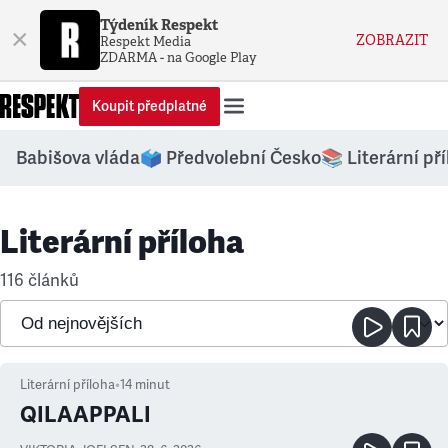
Týdeník Respekt
×
ZOBRAZIT
Respekt Media
ZDARMA - na Google Play
Koupit předplatné
Babišova vláda
🗳️ Předvolební Česko
📚 Literární př
Literární příloha
116 článků
Literární příloha
•
14
minut
QILAAPPALI