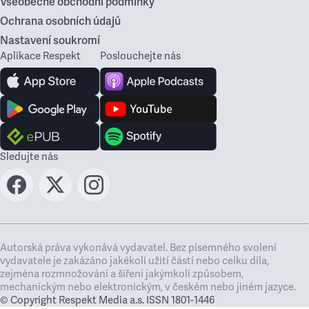
Všeobecné obchodní podmínky
Ochrana osobních údajů
Nastavení soukromí
Aplikace Respekt
Poslouchejte nás
Sledujte nás
Autorská práva vykonává vydavatel. Bez písemného svolení
vydavatele je zakázáno jakékoli užití částí nebo celku díla,
zejména rozmnožování a šíření jakýmkoli způsobem,
mechanickým nebo elektronickým, v českém nebo jiném jazyce.
© Copyright Respekt Media a.s. ISSN 1801-1446