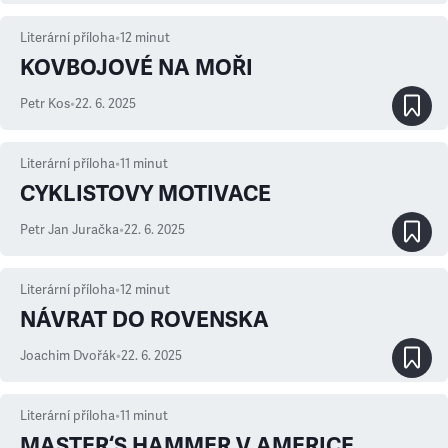
Literární příloha
•
12
minut
KOVBOJOVÉ NA MOŘI
Petr Kos
•
22. 6. 2025
Literární příloha
•
11
minut
CYKLISTOVY MOTIVACE
Petr Jan Juračka
•
22. 6. 2025
Literární příloha
•
12
minut
NÁVRAT DO ROVENSKA
Joachim Dvořák
•
22. 6. 2025
Literární příloha
•
11
minut
MASTER‘S HAMMER V AMERICE