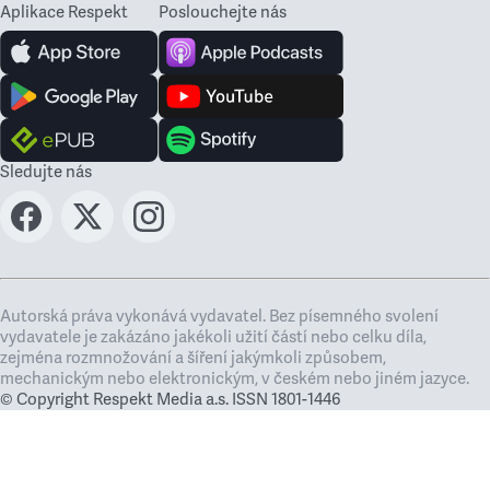
Aplikace Respekt
Poslouchejte nás
Sledujte nás
Autorská práva vykonává vydavatel. Bez písemného svolení
vydavatele je zakázáno jakékoli užití částí nebo celku díla,
zejména rozmnožování a šíření jakýmkoli způsobem,
mechanickým nebo elektronickým, v českém nebo jiném jazyce.
© Copyright Respekt Media a.s. ISSN 1801-1446