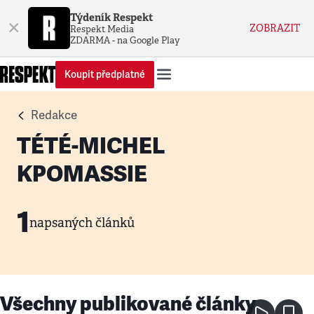
Týdeník Respekt
×
ZOBRAZIT
Respekt Media
ZDARMA - na Google Play
Koupit předplatné
Redakce
TÉTÉ-MICHEL
KPOMASSIE
1
napsaných článků
Všechny publikované články