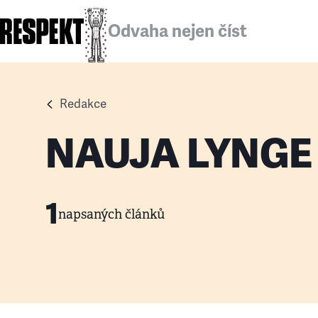
Odvaha nejen číst
Redakce
NAUJA LYNGE
1
napsaných článků