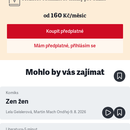
160
od
Kč/měsíc
Koupit předplatné
Mám předplatné, přihlásím se
Mohlo by vás zajímat
Komiks
Zen žen
Lela Geislerová
,
Martin Mach Ondřej
•
9. 8. 2026
Literatura
•
5
minut