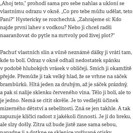
„Ahoj teto,“ prohodí sama pro sebe nahlas a ukloní se
vlastnímu odrazu v okně. „Co pro tebe můžu udělat, teto
Pani?“ Hystericky se rozchechtá. „Zahrajeme si: Kdo
najde první lahev s vodkou? Nebo ji chceš radši
naaranžovat do pytle na mrtvoly pod živej plot?“
Pachuť vlastních slin a vůně neznámé dálky ji vrátí tam,
kde to bolí. Odraz v okně odhalí nedostatek spánku
v podobě hlubokých vrásek v obličeji. Smích ji okamžitě
přejde. Přemůže ji tak velký hlad, že se vrhne na sáček
brambůrků. Hltá jeden za druhým, až je sáček prázdný,
a pak si nalije sklenku červeného vína. Tělo ji bolí, ale to
je jedno. Nemá se cítit skvěle. Je to vedlejší účinek
mizerného dětství a sebelítosti. Zná se jen takhle. A tak
zapuzuje klíčící radost z jakékoli činnosti. Je jí do breku,
ale slzy došly. Zítra už bude jistě zase sama sebou,
napadne ji a dotkne se sklenice vyšívané otisky