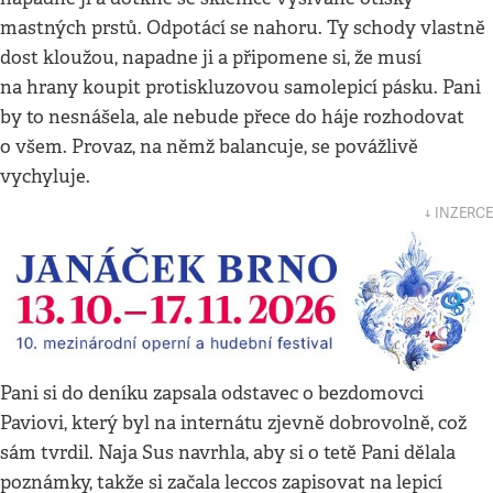
mastných prstů. Odpotácí se nahoru. Ty schody vlastně
dost kloužou, napadne ji a připomene si, že musí
na hrany koupit protiskluzovou samolepicí pásku. Pani
by to nesnášela, ale nebude přece do háje rozhodovat
o všem. Provaz, na němž balancuje, se povážlivě
vychyluje.
↓ INZERCE
Pani si do deníku zapsala odstavec o bezdomovci
Paviovi, který byl na internátu zjevně dobrovolně, což
sám tvrdil. Naja Sus navrhla, aby si o tetě Pani dělala
poznámky, takže si začala leccos zapisovat na lepicí