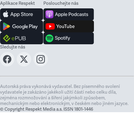
Aplikace Respekt
Poslouchejte nás
Sledujte nás
Autorská práva vykonává vydavatel. Bez písemného svolení
vydavatele je zakázáno jakékoli užití částí nebo celku díla,
zejména rozmnožování a šíření jakýmkoli způsobem,
mechanickým nebo elektronickým, v českém nebo jiném jazyce.
© Copyright Respekt Media a.s. ISSN 1801-1446