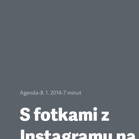
Agenda
•
8. 1. 2014
•
7
minut
S fotkami z
Instagramu na 