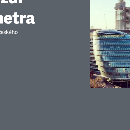
metra
 českého