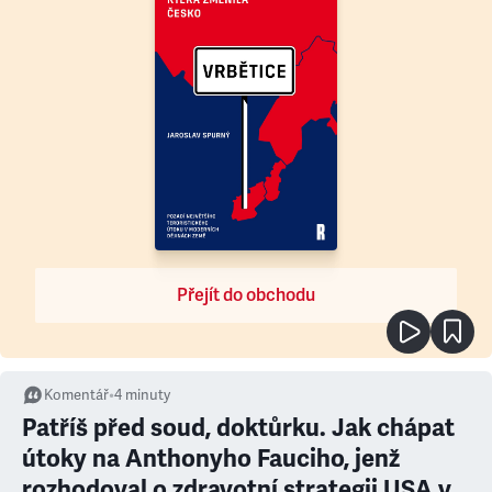
Přejít do obchodu
Komentář
•
4
minuty
Patříš před soud, doktůrku. Jak chápat
útoky na Anthonyho Fauciho, jenž
rozhodoval o zdravotní strategii USA v