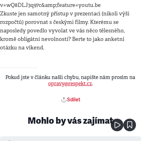
v=wQ8DLJ3q97c&amp;feature=youtu.be
Zkuste jen samotný přístup v prezentaci (nikoli výši
rozpočtů) porovnat s českými filmy. Kterému se
naposledy povedlo vyvolat ve vás něco tělesného,
kromě obligátní nevolnosti? Berte to jako anketní
otázku na víkend.
Pokud jste v článku našli chybu, napište nám prosím na
opravy@respekt.cz
.
Sdílet
Mohlo by vás zajímat