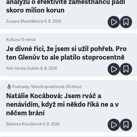
analýzu o efektivitě zaměstnanců padl
skoro milion korun
Zuzana Machálková
•
6. 8. 2026
Kultura
•
11
minut
Je divné říci, že jsem si užil pohřeb. Pro
ten Glenův to ale platilo stoprocentně
Petr Horký
•
Dublin
•
6. 8. 2026
Podcasty
:
Tekutá společnost
•
39 minut
Natálie Kocábová: Jsem rváč a
nenávidím, když mi někdo říká ne a v
něčem brání
Barbora Kroužková
•
6. 8. 2026