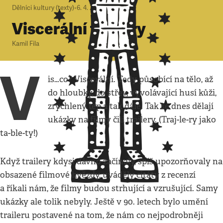
Dělníci kultury (texty)
•
6. 4. 2012
•
3
minuty
Viscerální trailery
Kamil Fila
V
is…co? Viscerální. Tedy působící na tělo, až
do hloubky, do střev, vyvolávající husí kůži,
zrychlený tep a tak dále. Tak se dnes dělají
ukázky na filmy čili trailery. (Traj-le-ry jako
ta-ble-ty!)
Když trailery kdysi dávno začínaly, spíš upozorňovaly na
obsazené filmové hvězdy, uváděly citáty z recenzí
a říkali nám, že filmy budou strhující a vzrušující. Samy
ukázky ale tolik nebyly. Ještě v 90. letech bylo umění
traileru postavené na tom, že nám co nejpodrobněji