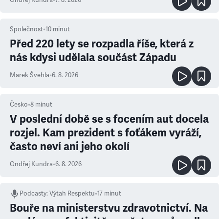
Ondřej Kundra
•
7. 8. 2026
Společnost
•
10
minut
Před 220 lety se rozpadla říše, která z
nás kdysi udělala součást Západu
Marek Švehla
•
6. 8. 2026
Česko
•
8
minut
V poslední době se s focením aut docela
rozjel. Kam prezident s foťákem vyráží,
často neví ani jeho okolí
Ondřej Kundra
•
6. 8. 2026
Podcasty
:
Výtah Respektu
•
17 minut
Bouře na ministerstvu zdravotnictví. Na