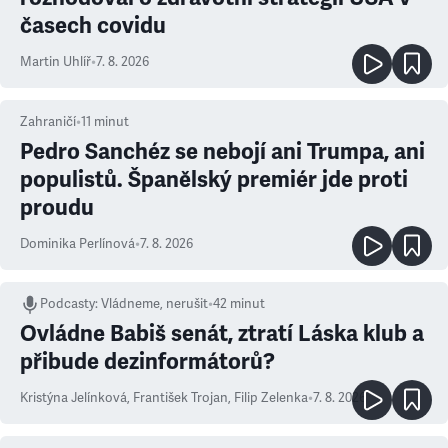
časech covidu
Martin Uhlíř
•
7. 8. 2026
Zahraničí
•
11
minut
Pedro Sanchéz se nebojí ani Trumpa, ani
populistů. Španělský premiér jde proti
proudu
Dominika Perlínová
•
7. 8. 2026
Podcasty
:
Vládneme, nerušit
•
42 minut
Ovládne Babiš senát, ztratí Láska klub a
přibude dezinformátorů?
Kristýna Jelínková
,
František Trojan
,
Filip Zelenka
•
7. 8. 2026