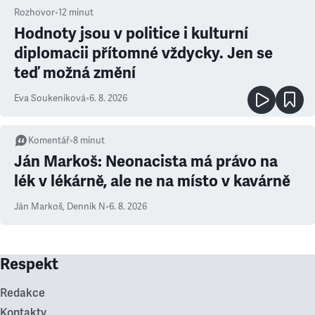
Rozhovor
•
12
minut
Hodnoty jsou v politice i kulturní
diplomacii přítomné vždycky. Jen se
teď možná změní
Eva Soukeníková
•
6. 8. 2026
Komentář
•
8
minut
Ján Markoš: Neonacista má právo na
lék v lékárně, ale ne na místo v kavárně
Ján Markoš
,
Denník N
•
6. 8. 2026
Respekt
Redakce
Kontakty