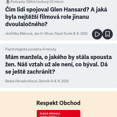
Podcasty
:
Dělníci kultury
•
52 minut
Čím lidi spojoval Glen Hansard? A jaká
byla nejtěžší filmová role jinanu
dvoulaločného?
Jindřiška Bláhová
,
Jan H. Vitvar
,
Pavel Turek
•
8. 8. 2026
Psychologická poradna
•
4
minuty
Mám manžela, o jakého by stála spousta
žen. Náš vztah už ale není, co býval. Dá
se ještě zachránit?
Beáta Obradovičová
,
Denník N
•
8. 8. 2026
Respekt Obchod