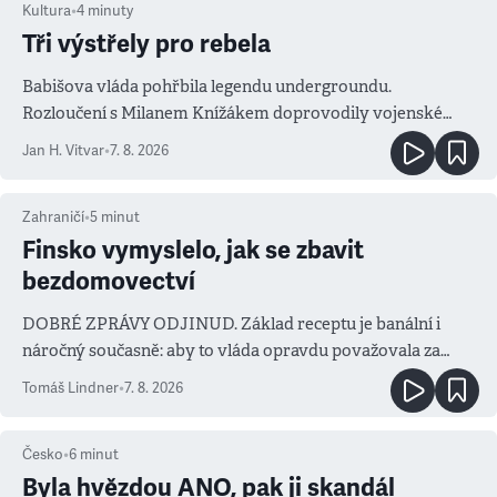
Kultura
•
4
minuty
Tři výstřely pro rebela
Babišova vláda pohřbila legendu undergroundu.
Rozloučení s Milanem Knížákem doprovodily vojenské
salvy i kritika pokrokářů
Jan H. Vitvar
•
7. 8. 2026
Zahraničí
•
5
minut
Finsko vymyslelo, jak se zbavit
bezdomovectví
DOBRÉ ZPRÁVY ODJINUD. Základ receptu je banální i
náročný současně: aby to vláda opravdu považovala za
prioritu
Tomáš Lindner
•
7. 8. 2026
Česko
•
6
minut
Byla hvězdou ANO, pak ji skandál