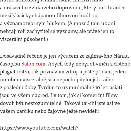
a drásavého zvukového doprovodu, který boří hranice
mezi klasicky chápanou filmovou hudbou
a významotvorným hlukem. (A možná tam už ani
nehrají roli zachytitelné významy, ale právě jen to
viscerální působení.)
Dosavadně řečené je jen výcucem ze zajímavého článku
časopisu
Salon.com
. Abych tedy nebyl obviněn z čistého
plagiátorství, tak přiznávám zdroj, a ještě přidám jeden
mnohem viscerálnější a nepochopitelnější trailer
z poslední doby. Tvrdím to už minimálně 10 let: asiati
jsou ve všem napřed. I v tom, jak si komerční filmy
dovolí být nesrozumitelné. Takové tai-chi jste asi ve
vašem parčíku nebo čajovně ještě neviděli:
https://www.youtube.com/watch?