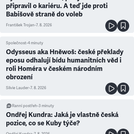
připravil o kariéru. A teď jde proti
Babišově straně do voleb
František Trojan
•
7. 8. 2026
Společnost
•
4
minuty
Odysseus aka Hněwoš: české překlady
eposu odhalují bídu humanitních věd i
roli Homéra v českém národním
obrození
Silvie Lauder
•
7. 8. 2026
Ranní postřeh
•
3
minuty
Ondřej Kundra: Jaká je vlastně česká
pozice, co se Kuby týče?