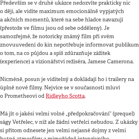
Především se v druhé ukázce nedozvíte prakticky nic
o ději, ale vidíte maximum emocionálně vypjatých
a akčních momentů, které na sebe hladce navazují
(přestože ve filmu jsou od sebe odděleny). Je
samozřejmé, že notoricky známý film při svém
znovuuvedení do kin nepotřebuje informovat publikum
o tom, na co půjdou a spíš zdůrazňuje zážitek
(experience) a vizionářství režiséra, Jamese Camerona.
Nicméně, posun je viditelný a dokládají ho i trailery na
úplně nové filmy. Nejvíce se v současnosti mluví
o Prometheovi od
Ridleyho Scotta
.
Má jít o jakési velmi volné „předpokračování“ (prequel)
ságy Vetřelec, v níž ale žádní vetřelci nebudou. Z ukázky
si přitom odnesete jen velmi nejasné dojmy z velmi
hutné atmosféry a mimořádně intenzivního