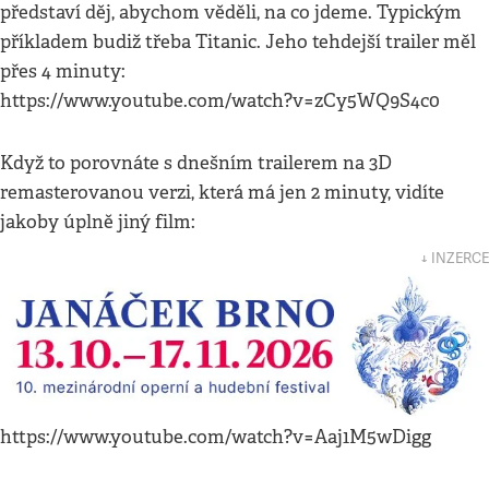
představí děj, abychom věděli, na co jdeme. Typickým
příkladem budiž třeba Titanic. Jeho tehdejší trailer měl
přes 4 minuty:
https://www.youtube.com/watch?v=zCy5WQ9S4c0
Když to porovnáte s dnešním trailerem na 3D
remasterovanou verzi, která má jen 2 minuty, vidíte
jakoby úplně jiný film:
↓ INZERCE
https://www.youtube.com/watch?v=Aaj1M5wDigg