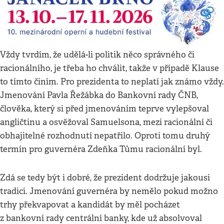
Vždy tvrdím, že udělá-li politik něco správného či
racionálního, je třeba ho chválit, takže v případě Klause
to tímto činím. Pro prezidenta to neplatí jak známo vždy.
Jmenování Pavla Řežábka do Bankovní rady ČNB,
člověka, který si před jmenováním teprve vylepšoval
angličtinu a osvěžoval Samuelsona, mezi racionální či
obhajitelné rozhodnutí nepatřilo. Oproti tomu druhý
termín pro guvernéra Zdeňka Tůmu racionální byl.
Zdá se tedy být i dobré, že prezident dodržuje jakousi
tradici. Jmenování guvernéra by nemělo pokud možno
trhy překvapovat a kandidát by měl pocházet
z bankovní rady centrální banky, kde už absolvoval