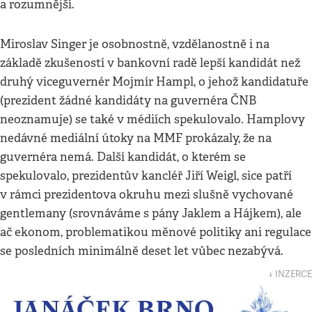
a rozumnější.
Miroslav Singer je osobnostně, vzdělanostně i na
základě zkušeností v bankovní radě lepší kandidát než
druhý viceguvernér Mojmír Hampl, o jehož kandidatuře
(prezident žádné kandidáty na guvernéra ČNB
neoznamuje) se také v médiích spekulovalo. Hamplovy
nedávné mediální útoky na MMF prokázaly, že na
guvernéra nemá. Další kandidát, o kterém se
spekulovalo, prezidentův kancléř Jiří Weigl, sice patří
v rámci prezidentova okruhu mezi slušně vychované
gentlemany (srovnáváme s pány Jaklem a Hájkem), ale
ač ekonom, problematikou měnové politiky ani regulace
se posledních minimálně deset let vůbec nezabývá.
↓ INZERCE