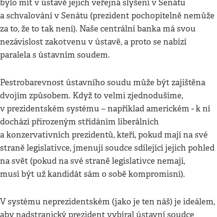
bylo mít v ústavě jejich veřejná slyšení v Senátu
a schvalování v Senátu (prezident pochopitelně nemůže
za to, že to tak není). Naše centrální banka má svou
nezávislost zakotvenu v ústavě, a proto se nabízí
paralela s ústavním soudem.
Pestrobarevnost ústavního soudu může být zajištěna
dvojím způsobem. Když to velmi zjednodušíme,
v prezidentském systému – například americkém - k ní
dochází přirozeným střídáním liberálních
a konzervativních prezidentů, kteří, pokud mají na své
straně legislativce, jmenují soudce sdílející jejich pohled
na svět (pokud na své straně legislativce nemají,
musí být už kandidát sám o sobě kompromisní).
V systému neprezidentském (jako je ten náš) je ideálem,
aby nadstranický prezident vybíral ústavní soudce