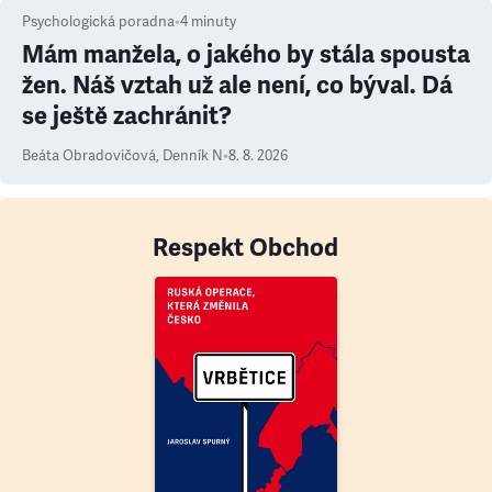
Psychologická poradna
•
4
minuty
Mám manžela, o jakého by stála spousta
žen. Náš vztah už ale není, co býval. Dá
se ještě zachránit?
Beáta Obradovičová
,
Denník N
•
8. 8. 2026
Respekt Obchod