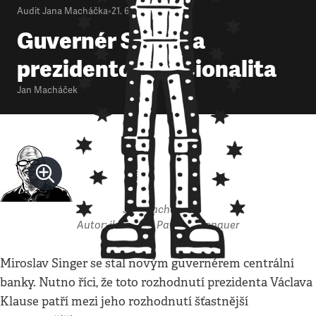
Audit Jana Macháčka
•
21. 6. 2010
•
4
minuty
Guvernér Singer a
prezidentova racionalita
Jan Macháček
Jan Macháček
Autor: ilustrace: Pavel Reisenauer
Miroslav Singer se stal novým guvernérem centrální
banky. Nutno říci, že toto rozhodnutí prezidenta Václava
Klause patří mezi jeho rozhodnutí šťastnější