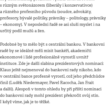
s různým světonázorem (liberály i konzervativce)
a různého profesního původu (soudce, advokáty,
profesory, bývalé politiky, právníky – politology, právníky
– ekonomy). V neposlední řadě se asi sluší myslet i na
určitý podíl mužů a žen.
Podobné by to mělo být s centrální bankou. V bankovní
radě by se ideálně měli mísit bankéři, akademičtí
ekonomové i lidé profesionálně vyrostlí uvnitř
instituce. Zde je dašlí slabina prezidentových nominací:
Klaus ještě nejmenoval do bankovní rady nikoho, kdo
v centrální bance profesně vyrostl, což jeho předchůdce
činil (Luděk Niedermayer, Pavel Racocha, Jan Frait
a další). Alespoň v tomto ohledu by při příští nominaci
do bankovní rady mohl prezident překročit svůj stín.
I když víme, jak je to těžké.