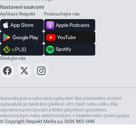
Nastavení soukromí
Aplikace Respekt
Poslouchejte nás
Sledujte nás
Autorská práva vykonává vydavatel. Bez písemného svolení
vydavatele je zakázáno jakékoli užití částí nebo celku díla,
zejména rozmnožování a šíření jakýmkoli způsobem,
mechanickým nebo elektronickým, v českém nebo jiném jazyce.
© Copyright Respekt Media a.s. ISSN 1801-1446