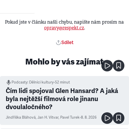
Pokud jste v článku našli chybu, napište nám prosím na
opravy@respekt.cz
.
Sdílet
Mohlo by vás zajímat
Podcasty
:
Dělníci kultury
•
52 minut
Čím lidi spojoval Glen Hansard? A jaká
byla nejtěžší filmová role jinanu
dvoulaločného?
Jindřiška Bláhová
,
Jan H. Vitvar
,
Pavel Turek
•
8. 8. 2026