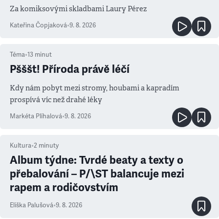
Za komiksovými skladbami Laury Pérez
Kateřina Čopjaková
•
9. 8. 2026
Téma
•
13
minut
Pšššt! Příroda právě léčí
Kdy nám pobyt mezi stromy, houbami a kapradím
prospívá víc než drahé léky
Markéta Plíhalová
•
9. 8. 2026
Kultura
•
2
minuty
Album týdne: Tvrdé beaty a texty o
přebalování – P/\ST balancuje mezi
rapem a rodičovstvím
Eliška Palušová
•
9. 8. 2026