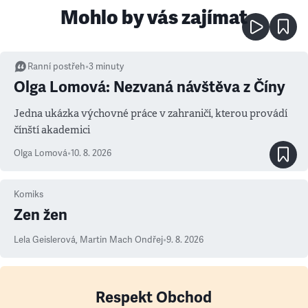
Mohlo by vás zajímat
Ranní postřeh
•
3
minuty
Olga Lomová: Nezvaná návštěva z Číny
Jedna ukázka výchovné práce v zahraničí, kterou provádí
čínští akademici
Olga Lomová
•
10. 8. 2026
Komiks
Zen žen
Lela Geislerová
,
Martin Mach Ondřej
•
9. 8. 2026
Respekt Obchod