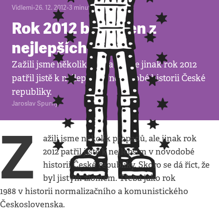
Vidlemi
•
26. 12. 2012
•
3
minuty
Rok 2012 byl jeden z
nejlepších
Zažili jsme několik propadů, ale jinak rok 2012
patřil jistě k nejlepším v novodobé historii České
republiky.
Jaroslav Spurný
Z
ažili jsme několik propadů, ale jinak rok
2012 patřil jistě k nejlepším v novodobé
historii České republiky. Skoro se dá říct, že
byl jistým zlomem. Třeba jako rok
1988 v historii normalizačního a komunistického
Československa.