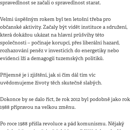
spravedlnost se začali o spravedlnost starat.
Velmi úspěšným rokem byl ten letošní třeba pro
občanské aktivity. Začaly být vidět instituce a sdružení,
která dokážou ukázat na hlavní průšvihy této
společnosti – počínaje korupcí, přes liberální hazard,
rozhazování peněz v investicích do energetiky nebo
evidenci lží a demagogií tuzemských politiků.
Příjemné je i zjištění, jak si čím dál tím víc
uvědomujeme životy těch skutečně slabých.
Dokonce by se dalo říct, že rok 2012 byl podobně jako rok
1988 přípravou na velkou změnu.
Po roce 1988 přišla revoluce a pád komunismu. Nějaký