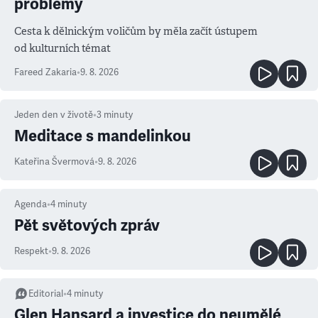
problémy
Cesta k dělnickým voličům by měla začít ústupem
od kulturních témat
Fareed Zakaria
•
9. 8. 2026
Jeden den v životě
•
3
minuty
Meditace s mandelinkou
Kateřina Švermová
•
9. 8. 2026
Agenda
•
4
minuty
Pět světových zpráv
Respekt
•
9. 8. 2026
Editorial
•
4
minuty
Glen Hansard a investice do neumělé