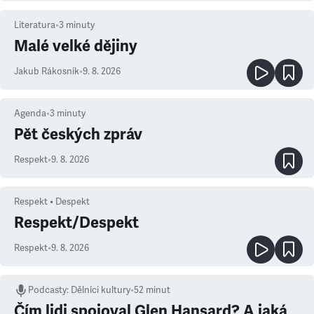
Literatura
•
3
minuty
Malé velké dějiny
Jakub Rákosník
•
9. 8. 2026
Agenda
•
3
minuty
Pět českých zpráv
Respekt
•
9. 8. 2026
Respekt • Despekt
Respekt/Despekt
Respekt
•
9. 8. 2026
Podcasty
:
Dělníci kultury
•
52 minut
Čím lidi spojoval Glen Hansard? A jaká