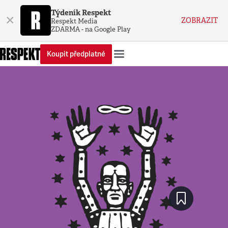
Týdeník Respekt
×
ZOBRAZIT
Respekt Media
ZDARMA - na Google Play
Koupit předplatné