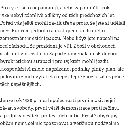
Pro ty, co si to nepamatují, anebo zapomněli - rok
1988 nebyl zdánlivě odlišný od těch předchozích let.
Pořád vás ještě mohli zavřít třeba proto, že jste si udělali
mezi koncem jednoho a nástupem do druhého
zaměstnání měsíční pauzu. Nebo když jste napsali na
zeď záchodu, že prezident je vůl. Zboží v obchodech
stále nebylo, cesta na Západ znamenala neskutečnou
byrokratickou štrapaci i pro ty, kteří mohli jezdit.
Hospodářství mlelo naprázdno, podniky plnily plán, ale
polovina z nich vyráběla neprodejné zboží a žila z práce
těch úspěšnějších.
Jenže rok 1988 přinesl společnosti první masivnější
závan svobody, první větší demonstrace proti režimu
a podpisy desítek protestních petic. Prostě obyčejný
občan nemusel nic zpozorovat a většinou nadával na