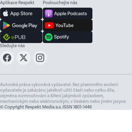
Aplikace Respekt
Poslouchejte nás
Sledujte nás
Autorská práva vykonává vydavatel. Bez písemného svolení
vydavatele je zakázáno jakékoli užití částí nebo celku díla,
zejména rozmnožování a šíření jakýmkoli způsobem,
mechanickým nebo elektronickým, v českém nebo jiném jazyce.
© Copyright Respekt Media a.s. ISSN 1801-1446