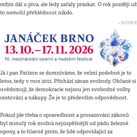
režim dál u piva, ale ledy začaly praskat. O rok později už
to nemohl přehlédnout nikdo.
↓ INZERCE
Já i pan Patizon se domníváme, že velmi podobné je to
letos, tedy v roce 2012. Přichází závan svobody. Občané si
uvědomují, že demokracie nejsou jen svobodné volby,
cestování a nákupy. Že je to především odpovědnost.
Pokud jde třeba o spravedlnost a prosazování zákonů
byl minulý rok možná nejúspěšnější od pádu železné
opony, a to hlavně proto, že lidé odpovídající za