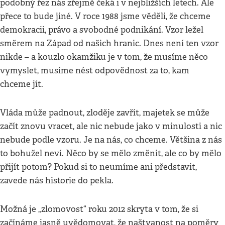
podobný řez nás zřejmě čeká i v nejbližších letech. Ale
přece to bude jiné. V roce 1988 jsme věděli, že chceme
demokracii, právo a svobodné podnikání. Vzor ležel
směrem na Západ od našich hranic. Dnes není ten vzor
nikde – a kouzlo okamžiku je v tom, že musíme něco
vymyslet, musíme nést odpovědnost za to, kam
chceme jít.
Vláda může padnout, zloděje zavřít, majetek se může
začít znovu vracet, ale nic nebude jako v minulosti a nic
nebude podle vzoru. Je na nás, co chceme. Většina z nás
to bohužel neví. Něco by se mělo změnit, ale co by mělo
přijít potom? Pokud si to neumíme ani představit,
zavede nás historie do pekla.
Možná je „zlomovost“ roku 2012 skryta v tom, že si
začínáme jasně uvědomovat, že naštvanost na poměry