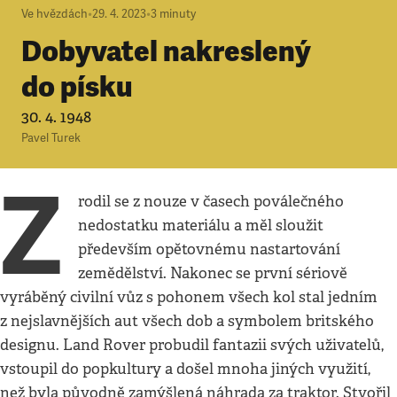
Ve hvězdách
•
29. 4. 2023
•
3
minuty
Dobyvatel nakreslený
do písku
30. 4. 1948
Pavel Turek
Z
rodil se z nouze v časech poválečného
nedostatku materiálu a měl sloužit
především opětovnému nastartování
zemědělství. Nakonec se první sériově
vyráběný civilní vůz s pohonem všech kol stal jedním
z nejslavnějších aut všech dob a symbolem britského
designu. Land Rover probudil fantazii svých uživatelů,
vstoupil do popkultury a došel mnoha jiných využití,
než byla původně zamýšlená náhrada za traktor. Stvořil