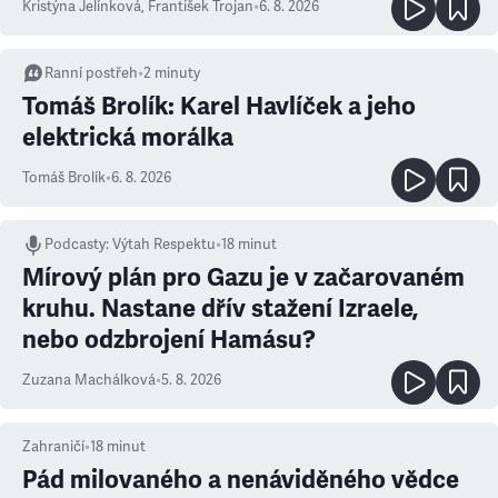
Kristýna Jelínková
,
František Trojan
•
6. 8. 2026
Ranní postřeh
•
2
minuty
Tomáš Brolík: Karel Havlíček a jeho
elektrická morálka
Tomáš Brolík
•
6. 8. 2026
Podcasty
:
Výtah Respektu
•
18 minut
Mírový plán pro Gazu je v začarovaném
kruhu. Nastane dřív stažení Izraele,
nebo odzbrojení Hamásu?
Zuzana Machálková
•
5. 8. 2026
Zahraničí
•
18
minut
Pád milovaného a nenáviděného vědce