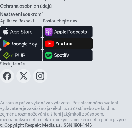
Ochrana osobních údajů
Nastavení soukromí
Aplikace Respekt
Poslouchejte nás
Sledujte nás
Autorská práva vykonává vydavatel. Bez písemného svolení
vydavatele je zakázáno jakékoli užití částí nebo celku díla,
zejména rozmnožování a šíření jakýmkoli způsobem,
mechanickým nebo elektronickým, v českém nebo jiném jazyce.
© Copyright Respekt Media a.s. ISSN 1801-1446