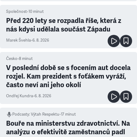
Společnost
•
10
minut
Před 220 lety se rozpadla říše, která z
nás kdysi udělala součást Západu
Marek Švehla
•
6. 8. 2026
Česko
•
8
minut
V poslední době se s focením aut docela
rozjel. Kam prezident s foťákem vyráží,
často neví ani jeho okolí
Ondřej Kundra
•
6. 8. 2026
Podcasty
:
Výtah Respektu
•
17 minut
Bouře na ministerstvu zdravotnictví. Na
analýzu o efektivitě zaměstnanců padl