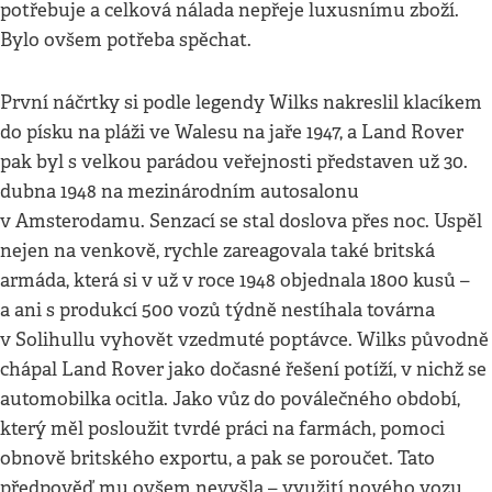
potřebuje a celková nálada nepřeje luxusnímu zboží.
Bylo ovšem potřeba spěchat.
První náčrtky si podle legendy Wilks nakreslil klacíkem
do písku na pláži ve Walesu na jaře 1947, a Land Rover
pak byl s velkou parádou veřejnosti představen už 30.
dubna 1948 na mezinárodním autosalonu
v Amsterodamu. Senzací se stal doslova přes noc. Uspěl
nejen na venkově, rychle zareagovala také britská
armáda, která si v už v roce 1948 objednala 1800 kusů –
a ani s produkcí 500 vozů týdně nestíhala továrna
v Solihullu vyhovět vzedmuté poptávce. Wilks původně
chápal Land Rover jako dočasné řešení potíží, v nichž se
automobilka ocitla. Jako vůz do poválečného období,
který měl posloužit tvrdé práci na farmách, pomoci
obnově britského exportu, a pak se poroučet. Tato
předpověď mu ovšem nevyšla – využití nového vozu