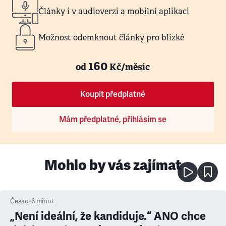
Články i v audioverzi a mobilní aplikaci
Možnost odemknout články pro blízké
160
od
Kč/měsíc
Koupit předplatné
Mám předplatné, přihlásím se
Mohlo by vás zajímat
Česko
•
6
minut
„Není ideální, že kandiduje.“ ANO chce