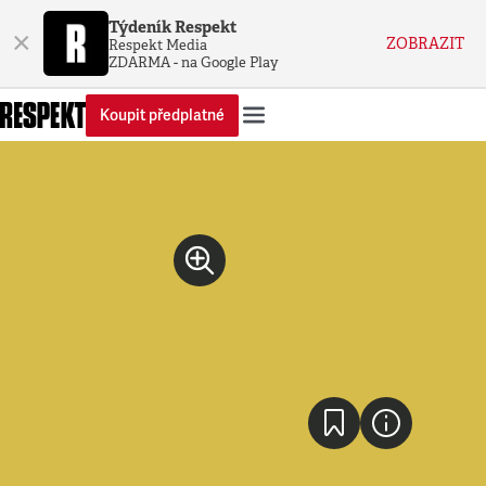
Týdeník Respekt
×
ZOBRAZIT
Respekt Media
ZDARMA - na Google Play
Koupit předplatné