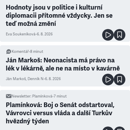
Hodnoty jsou v politice i kulturní
diplomacii přítomné vždycky. Jen se
teď možná změní
Eva Soukeníková
•
6. 8. 2026
Komentář
•
8
minut
Ján Markoš: Neonacista má právo na
lék v lékárně, ale ne na místo v kavárně
Ján Markoš
,
Denník N
•
6. 8. 2026
Newsletter
:
Plamínková
•
7
minut
Plamínková: Boj o Senát odstartoval,
Vávrovci versus vláda a další Turkův
hvězdný týden