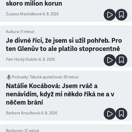
skoro milion korun
Zuzana Machálková
•
6. 8. 2026
Kultura
•
11
minut
Je divné říci, že jsem si užil pohřeb. Pro
ten Glenův to ale platilo stoprocentně
Petr Horký
•
Dublin
•
6. 8. 2026
Podcasty
:
Tekutá společnost
•
39 minut
Natálie Kocábová: Jsem rváč a
nenávidím, když mi někdo říká ne a v
něčem brání
Barbora Kroužková
•
6. 8. 2026
Rozhovor
•
12
minut