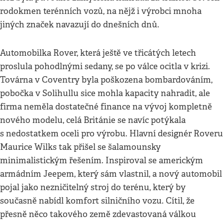
rodokmen terénních vozů, na nějž i výrobci mnoha
jiných značek navazují do dnešních dnů.
Automobilka Rover, která ještě ve třicátých letech
proslula pohodlnými sedany, se po válce ocitla v krizi.
Továrna v Coventry byla poškozena bombardováním,
pobočka v Solihullu sice mohla kapacity nahradit, ale
firma neměla dostatečné finance na vývoj kompletně
nového modelu, celá Británie se navíc potýkala
s nedostatkem oceli pro výrobu. Hlavní designér Roveru
Maurice Wilks tak přišel se šalamounsky
minimalistickým řešením. Inspiroval se americkým
armádním Jeepem, který sám vlastnil, a nový automobil
pojal jako nezničitelný stroj do terénu, který by
současně nabídl komfort silničního vozu. Cítil, že
přesně něco takového země zdevastovaná válkou