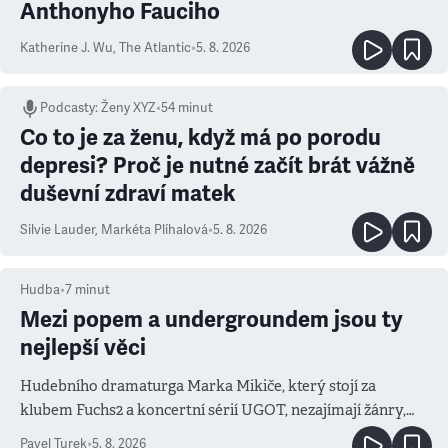
Anthonyho Fauciho
Katherine J. Wu
,
The Atlantic
•
5. 8. 2026
Podcasty
:
Ženy XYZ
•
54 minut
Co to je za ženu, když má po porodu
depresi? Proč je nutné začít brát vážně
duševní zdraví matek
Silvie Lauder
,
Markéta Plíhalová
•
5. 8. 2026
Hudba
•
7
minut
Mezi popem a undergroundem jsou ty
nejlepší věci
Hudebního dramaturga Marka Mikiče, který stojí za
klubem Fuchs2 a koncertní sérií UGOT, nezajímají žánry,
ale atmosféra
Pavel Turek
•
5. 8. 2026