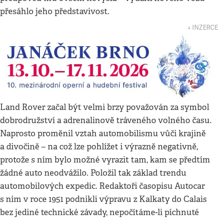
přesáhlo jeho představivost.
↓ INZERCE
Land Rover začal být velmi brzy považován za symbol
dobrodružství a adrenalinově tráveného volného času.
Naprosto proměnil vztah automobilismu vůči krajině
a divočině – na což lze pohlížet i výrazně negativně,
protože s ním bylo možné vyrazit tam, kam se předtím
žádné auto neodvážilo. Položil tak základ trendu
automobilových expedic. Redaktoři časopisu Autocar
s ním v roce 1951 podnikli výpravu z Kalkaty do Calais
bez jediné technické závady, nepočítáme-li píchnuté