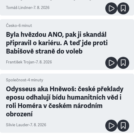
prioritu
Tomáš Lindner
•
7. 8. 2026
Česko
•
6
minut
Byla hvězdou ANO, pak ji skandál
připravil o kariéru. A teď jde proti
Babišově straně do voleb
František Trojan
•
7. 8. 2026
Společnost
•
4
minuty
Odysseus aka Hněwoš: české překlady
eposu odhalují bídu humanitních věd i
roli Homéra v českém národním
obrození
Silvie Lauder
•
7. 8. 2026