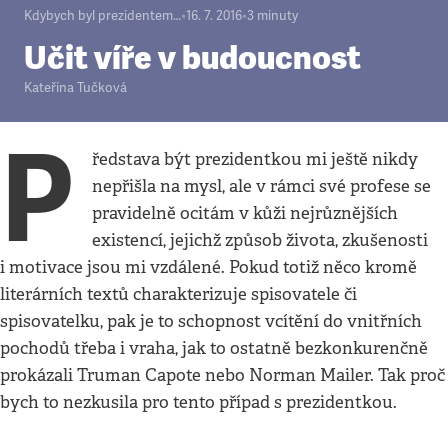
Kdybych byl prezidentem…
•
16. 7. 2016
•
3
minuty
Učit víře v budoucnost
Kateřina Tučková
P
ředstava být prezidentkou mi ještě nikdy
nepřišla na mysl, ale v rámci své profese se
pravidelně ocitám v kůži nejrůznějších
existencí, jejichž způsob života, zkušenosti
i motivace jsou mi vzdálené. Pokud totiž něco kromě
literárních textů charakterizuje spisovatele či
spisovatelku, pak je to schopnost vcítění do vnitřních
pochodů třeba i vraha, jak to ostatně bezkonkurenčně
prokázali Truman Capote nebo Norman Mailer. Tak proč
bych to nezkusila pro tento případ s prezidentkou.