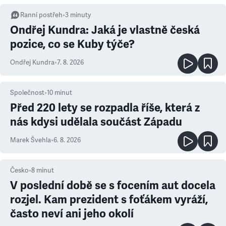
Ranní postřeh
•
3
minuty
Ondřej Kundra: Jaká je vlastně česká
pozice, co se Kuby týče?
Ondřej Kundra
•
7. 8. 2026
Společnost
•
10
minut
Před 220 lety se rozpadla říše, která z
nás kdysi udělala součást Západu
Marek Švehla
•
6. 8. 2026
Česko
•
8
minut
V poslední době se s focením aut docela
rozjel. Kam prezident s foťákem vyráží,
často neví ani jeho okolí