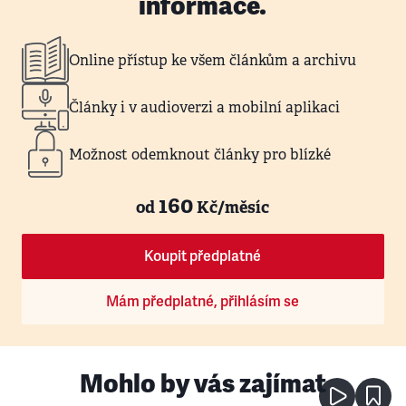
informace.
Online přístup ke všem článkům a archivu
Články i v audioverzi a mobilní aplikaci
Možnost odemknout články pro blízké
160
od
Kč/měsíc
Koupit předplatné
Mám předplatné, přihlásím se
Mohlo by vás zajímat