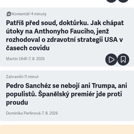
Komentář
•
4
minuty
Patříš před soud, doktůrku. Jak chápat
útoky na Anthonyho Fauciho, jenž
rozhodoval o zdravotní strategii USA v
časech covidu
Martin Uhlíř
•
7. 8. 2026
Zahraničí
•
11
minut
Pedro Sanchéz se nebojí ani Trumpa, ani
populistů. Španělský premiér jde proti
proudu
Dominika Perlínová
•
7. 8. 2026