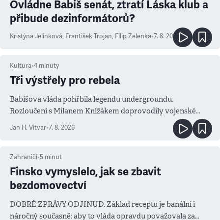
Ovládne Babiš senát, ztratí Láska klub a
přibude dezinformátorů?
Kristýna Jelínková
,
František Trojan
,
Filip Zelenka
•
7. 8. 2026
Kultura
•
4
minuty
Tři výstřely pro rebela
Babišova vláda pohřbila legendu undergroundu.
Rozloučení s Milanem Knížákem doprovodily vojenské
salvy i kritika pokrokářů
Jan H. Vitvar
•
7. 8. 2026
Zahraničí
•
5
minut
Finsko vymyslelo, jak se zbavit
bezdomovectví
DOBRÉ ZPRÁVY ODJINUD. Základ receptu je banální i
náročný současně: aby to vláda opravdu považovala za