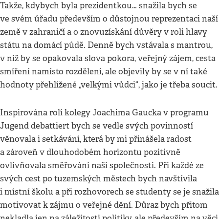
Takže, kdybych byla prezidentkou… snažila bych se
ve svém úřadu především o důstojnou reprezentaci naší
země v zahraničí a o znovuzískání důvěry v roli hlavy
státu na domácí půdě. Denně bych vstávala s mantrou,
v níž by se opakovala slova pokora, veřejný zájem, cesta
smíření namísto rozdělení, ale objevily by se v ní také
hodnoty přehlížené „velkými vůdci“, jako je třeba soucit.
Inspirována rolí kolegy Joachima Gaucka v programu
Jugend debattiert bych se vedle svých povinností
věnovala i setkávání, která by mi přinášela radost
a zároveň v dlouhodobém horizontu pozitivně
ovlivňovala směřování naší společnosti. Při každé ze
svých cest po tuzemských městech bych navštívila
i místní školu a při rozhovorech se studenty se je snažila
motivovat k zájmu o veřejné dění. Důraz bych přitom
nekladla jen na záležitosti politiky, ale především na věci