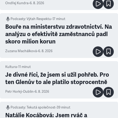
Ondřej Kundra
•
6. 8. 2026
Podcasty
:
Výtah Respektu
•
17 minut
Bouře na ministerstvu zdravotnictví. Na
analýzu o efektivitě zaměstnanců padl
skoro milion korun
Zuzana Machálková
•
6. 8. 2026
Kultura
•
11
minut
Je divné říci, že jsem si užil pohřeb. Pro
ten Glenův to ale platilo stoprocentně
Petr Horký
•
Dublin
•
6. 8. 2026
Podcasty
:
Tekutá společnost
•
39 minut
Natálie Kocábová: Jsem rváč a