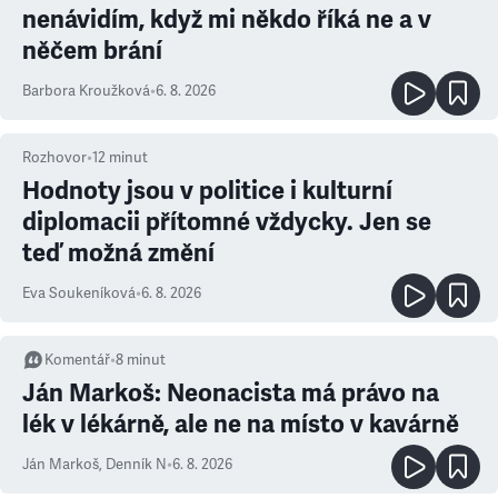
nenávidím, když mi někdo říká ne a v
něčem brání
Barbora Kroužková
•
6. 8. 2026
Rozhovor
•
12
minut
Hodnoty jsou v politice i kulturní
diplomacii přítomné vždycky. Jen se
teď možná změní
Eva Soukeníková
•
6. 8. 2026
Komentář
•
8
minut
Ján Markoš: Neonacista má právo na
lék v lékárně, ale ne na místo v kavárně
Ján Markoš
,
Denník N
•
6. 8. 2026