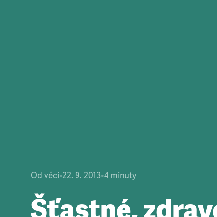
Od věci
•
22. 9. 2013
•
4
minuty
Šťastné, zdrav