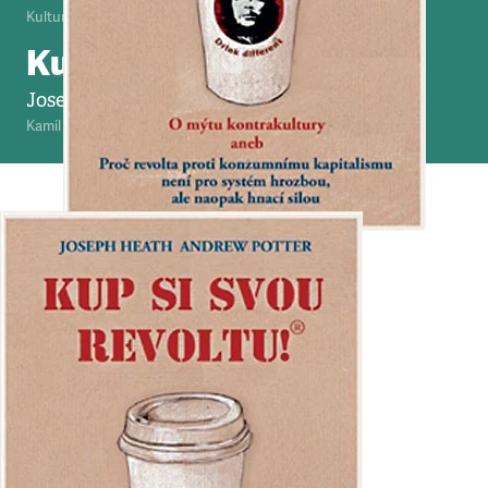
Kultura
•
17. 6. 2012
•
6
minut
Kup si svou revoltu!
Joseph Heath, Andrew Potter
Kamil Fila