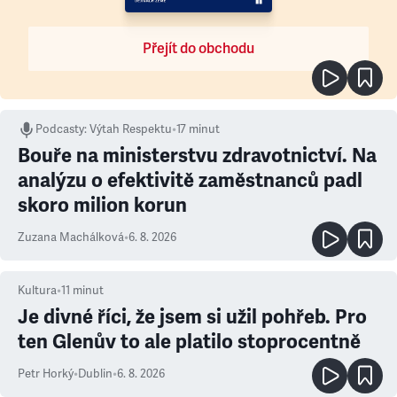
Přejít do obchodu
Podcasty
:
Výtah Respektu
•
17 minut
Bouře na ministerstvu zdravotnictví. Na
analýzu o efektivitě zaměstnanců padl
skoro milion korun
Zuzana Machálková
•
6. 8. 2026
Kultura
•
11
minut
Je divné říci, že jsem si užil pohřeb. Pro
ten Glenův to ale platilo stoprocentně
Petr Horký
•
Dublin
•
6. 8. 2026