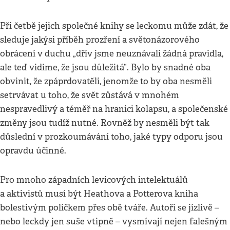
Při četbě jejich společné knihy se leckomu může zdát, že
sleduje jakýsi příběh prozření a světonázorového
obrácení v duchu „dřív jsme neuznávali žádná pravidla,
ale teď vidíme, že jsou důležitá“. Bylo by snadné oba
obvinit, že zpáprdovatěli, jenomže to by oba nesměli
setrvávat u toho, že svět zůstává v mnohém
nespravedlivý a téměř na hranici kolapsu, a společenské
změny jsou tudíž nutné. Rovněž by nesměli být tak
důslední v prozkoumávání toho, jaké typy odporu jsou
opravdu účinné.
Pro mnoho západních levicových intelektuálů
a aktivistů musí být Heathova a Potterova kniha
bolestivým políčkem přes obě tváře. Autoři se jízlivě –
nebo leckdy jen suše vtipně – vysmívají nejen falešným