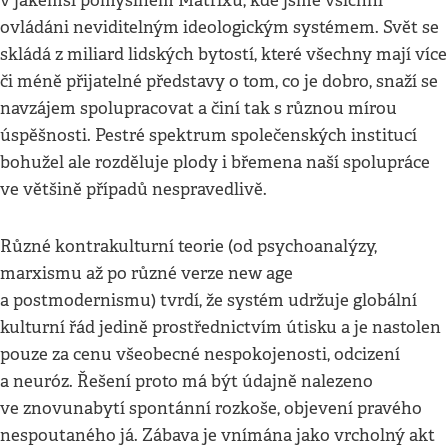
v jakémsi pomyslném Matrixu, kde jsme všichni
ovládáni neviditelným ideologickým systémem. Svět se
skládá z miliard lidských bytostí, které všechny mají více
či méně přijatelné představy o tom, co je dobro, snaží se
navzájem spolupracovat a činí tak s různou mírou
úspěšnosti. Pestré spektrum společenských institucí
bohužel ale rozděluje plody i břemena naší spolupráce
ve většině případů nespravedlivě.
Různé kontrakulturní teorie (od psychoanalýzy,
marxismu až po různé verze new age
a postmodernismu) tvrdí, že systém udržuje globální
kulturní řád jedině prostřednictvím útisku a je nastolen
pouze za cenu všeobecné nespokojenosti, odcizení
a neuróz. Řešení proto má být údajně nalezeno
ve znovunabytí spontánní rozkoše, objevení pravého
nespoutaného já. Zábava je vnímána jako vrcholný akt