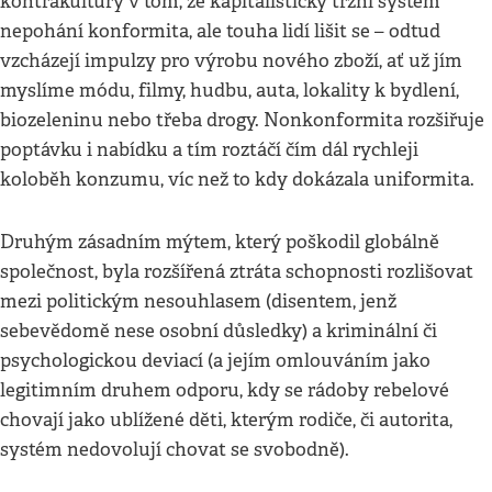
kontrakultury v tom, že kapitalistický tržní systém
nepohání konformita, ale touha lidí lišit se – odtud
vzcházejí impulzy pro výrobu nového zboží, ať už jím
myslíme módu, filmy, hudbu, auta, lokality k bydlení,
biozeleninu nebo třeba drogy. Nonkonformita rozšiřuje
poptávku i nabídku a tím roztáčí čím dál rychleji
koloběh konzumu, víc než to kdy dokázala uniformita.
Druhým zásadním mýtem, který poškodil globálně
společnost, byla rozšířená ztráta schopnosti rozlišovat
mezi politickým nesouhlasem (disentem, jenž
sebevědomě nese osobní důsledky) a kriminální či
psychologickou deviací (a jejím omlouváním jako
legitimním druhem odporu, kdy se rádoby rebelové
chovají jako ublížené děti, kterým rodiče, či autorita,
systém nedovolují chovat se svobodně).