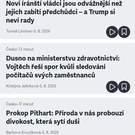
Noví íránští vládci jsou odvážnější než
jejich zabití předchůdci – a Trump si
neví rady
Tomáš Lindner
•
5. 8. 2026
Česko
•
12
minut
Dusno na ministerstvu zdravotnictví:
Vojtěch řeší spor kvůli sledování
počítačů svých zaměstnanců
Kristýna Jelínková
•
5. 8. 2026
Česko
•
17
minut
Prokop Pithart: Příroda v nás probouzí
divokost, která sytí duši
Barbora Kroužková
•
5. 8. 2026