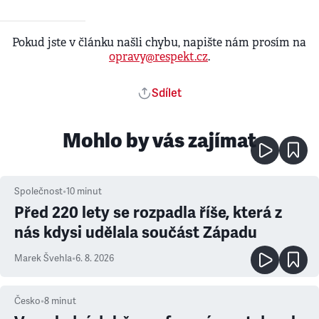
Pokud jste v článku našli chybu, napište nám prosím na
opravy@respekt.cz
.
Sdílet
Mohlo by vás zajímat
Společnost
•
10
minut
Před 220 lety se rozpadla říše, která z
nás kdysi udělala součást Západu
Marek Švehla
•
6. 8. 2026
Česko
•
8
minut