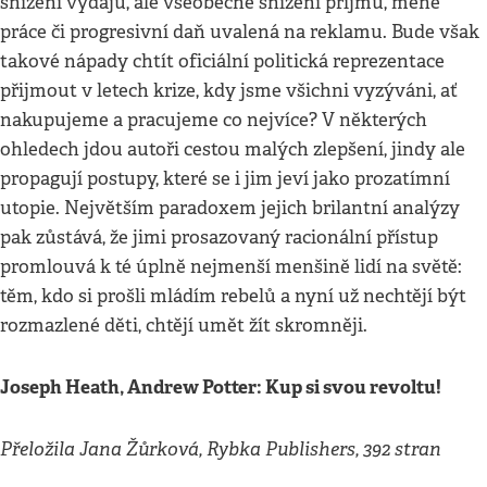
snížení výdajů, ale všeobecné snížení příjmů, méně
práce či progresivní daň uvalená na reklamu. Bude však
takové nápady chtít oficiální politická reprezentace
přijmout v letech krize, kdy jsme všichni vyzýváni, ať
nakupujeme a pracujeme co nejvíce? V některých
ohledech jdou autoři cestou malých zlepšení, jindy ale
propagují postupy, které se i jim jeví jako prozatímní
utopie. Největším paradoxem jejich brilantní analýzy
pak zůstává, že jimi prosazovaný racionální přístup
promlouvá k té úplně nejmenší menšině lidí na světě:
těm, kdo si prošli mládím rebelů a nyní už nechtějí být
rozmazlené děti, chtějí umět žít skromněji.
Joseph Heath, Andrew Potter: Kup si svou revoltu!
Přeložila Jana Žůrková, Rybka Publishers, 392 stran