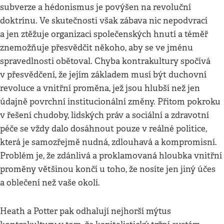
subverze a hédonismus je povýšen na revoluční
doktrínu. Ve skutečnosti však zábava nic nepodvrací
a jen ztěžuje organizaci společenských hnutí a téměř
znemožňuje přesvědčit někoho, aby se ve jménu
spravedlnosti obětoval. Chyba kontrakultury spočívá
v přesvědčení, že jejím základem musí být duchovní
revoluce a vnitřní proměna, jež jsou hlubší než jen
údajně povrchní institucionální změny. Přitom pokroku
v řešení chudoby, lidských práv a sociální a zdravotní
péče se vždy dalo dosáhnout pouze v reálné politice,
která je samozřejmě nudná, zdlouhavá a kompromisní.
Problém je, že zdánlivá a proklamovaná hloubka vnitřní
proměny většinou končí u toho, že nosíte jen jiný účes
a oblečení než vaše okolí.
Heath a Potter pak odhalují nejhorší mýtus