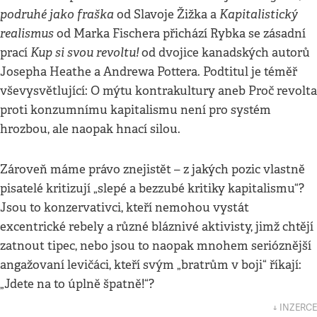
podruhé jako fraška
Kapitalistický
od Slavoje Žižka a
realismus
od Marka Fischera přichází Rybka se zásadní
Kup si svou revoltu!
prací
od dvojice kanadských autorů
Josepha Heathe a Andrewa Pottera. Podtitul je téměř
vševysvětlující: O mýtu kontrakultury aneb Proč revolta
proti konzumnímu kapitalismu není pro systém
hrozbou, ale naopak hnací silou.
Zároveň máme právo znejistět – z jakých pozic vlastně
pisatelé kritizují „slepé a bezzubé kritiky kapitalismu“?
Jsou to konzervativci, kteří nemohou vystát
excentrické rebely a různé bláznivé aktivisty, jimž chtějí
zatnout tipec, nebo jsou to naopak mnohem serióznější
angažovaní levičáci, kteří svým „bratrům v boji“ říkají:
„Jdete na to úplně špatně!“?
↓ INZERCE