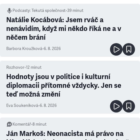
Podcasty
:
Tekutá společnost
•
39 minut
Natálie Kocábová: Jsem rváč a
nenávidím, když mi někdo říká ne a v
něčem brání
Barbora Kroužková
•
6. 8. 2026
Rozhovor
•
12
minut
Hodnoty jsou v politice i kulturní
diplomacii přítomné vždycky. Jen se
teď možná změní
Eva Soukeníková
•
6. 8. 2026
Komentář
•
8
minut
Ján Markoš: Neonacista má právo na