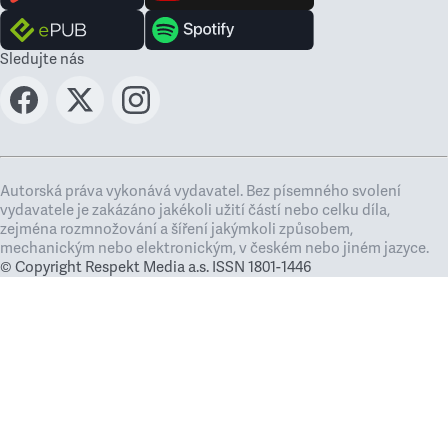
Sledujte nás
Autorská práva vykonává vydavatel. Bez písemného svolení
vydavatele je zakázáno jakékoli užití částí nebo celku díla,
zejména rozmnožování a šíření jakýmkoli způsobem,
mechanickým nebo elektronickým, v českém nebo jiném jazyce.
© Copyright Respekt Media a.s. ISSN 1801-1446