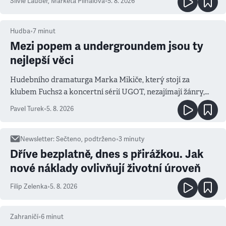
Silvie Lauder
,
Markéta Plíhalová
•
5. 8. 2026
Hudba
•
7
minut
Mezi popem a undergroundem jsou ty
nejlepší věci
Hudebního dramaturga Marka Mikiče, který stojí za
klubem Fuchs2 a koncertní sérií UGOT, nezajímají žánry,
ale atmosféra
Pavel Turek
•
5. 8. 2026
Newsletter
:
Sečteno, podtrženo
•
3
minuty
Dříve bezplatně, dnes s přirážkou. Jak
nové náklady ovlivňují životní úroveň
Filip Zelenka
•
5. 8. 2026
Zahraničí
•
6
minut