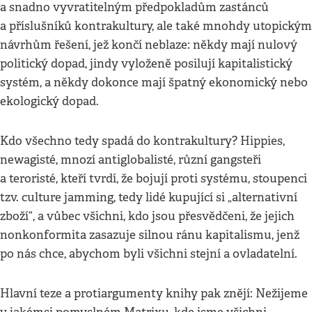
a snadno vyvratitelným předpokladům zastánců
a příslušníků kontrakultury, ale také mnohdy utopickým
návrhům řešení, jež končí neblaze: někdy mají nulový
politický dopad, jindy vyloženě posilují kapitalistický
systém, a někdy dokonce mají špatný ekonomický nebo
ekologický dopad.
Kdo všechno tedy spadá do kontrakultury? Hippies,
newagisté, mnozí antiglobalisté, různí gangsteři
a teroristé, kteří tvrdí, že bojují proti systému, stoupenci
tzv. culture jamming, tedy lidé kupující si „alternativní
zboží“, a vůbec všichni, kdo jsou přesvědčeni, že jejich
nonkonformita zasazuje silnou ránu kapitalismu, jenž
po nás chce, abychom byli všichni stejní a ovladatelní.
Hlavní teze a protiargumenty knihy pak znějí: Nežijeme