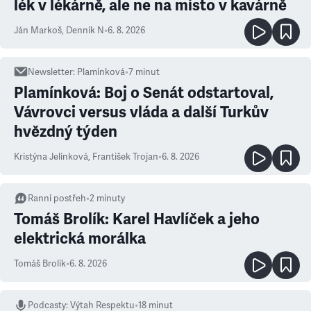
lék v lékárně, ale ne na místo v kavárně
Ján Markoš
,
Denník N
•
6. 8. 2026
Newsletter
:
Plamínková
•
7
minut
Plamínková: Boj o Senát odstartoval,
Vávrovci versus vláda a další Turkův
hvězdný týden
Kristýna Jelínková
,
František Trojan
•
6. 8. 2026
Ranní postřeh
•
2
minuty
Tomáš Brolík: Karel Havlíček a jeho
elektrická morálka
Tomáš Brolík
•
6. 8. 2026
Podcasty
:
Výtah Respektu
•
18 minut