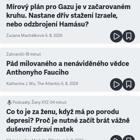
Mírový plán pro Gazu je v začarovaném
kruhu. Nastane dřív stažení Izraele,
nebo odzbrojení Hamásu?
Zuzana Machálková
•
5. 8. 2026
Zahraničí
•
18
minut
Pád milovaného a nenáviděného vědce
Anthonyho Fauciho
Katherine J. Wu
,
The Atlantic
•
5. 8. 2026
Podcasty
:
Ženy XYZ
•
54 minut
Co to je za ženu, když má po porodu
depresi? Proč je nutné začít brát vážně
duševní zdraví matek