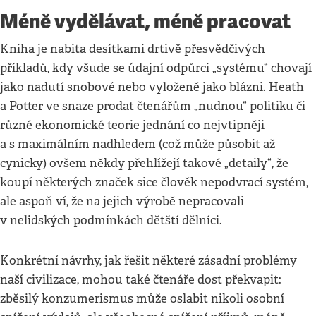
Méně vydělávat, méně pracovat
Kniha je nabita desítkami drtivě přesvědčivých
příkladů, kdy všude se údajní odpůrci „systému“ chovají
jako nadutí snobové nebo vyloženě jako blázni. Heath
a Potter ve snaze prodat čtenářům „nudnou“ politiku či
různé ekonomické teorie jednání co nejvtipněji
a s maximálním nadhledem (což může působit až
cynicky) ovšem někdy přehlížejí takové „detaily“, že
koupí některých značek sice člověk nepodvrací systém,
ale aspoň ví, že na jejich výrobě nepracovali
v nelidských podmínkách dětští dělníci.
Konkrétní návrhy, jak řešit některé zásadní problémy
naší civilizace, mohou také čtenáře dost překvapit:
zběsilý konzumerismus může oslabit nikoli osobní