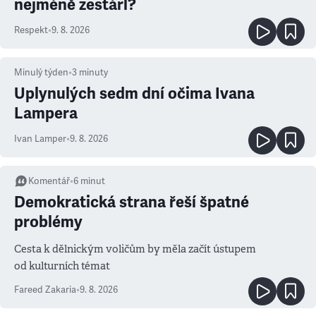
nejméně zestárl?
Respekt
•
9. 8. 2026
Minulý týden
•
3
minuty
Uplynulých sedm dní očima Ivana
Lampera
Ivan Lamper
•
9. 8. 2026
Komentář
•
6
minut
Demokratická strana řeší špatné
problémy
Cesta k dělnickým voličům by měla začít ústupem
od kulturních témat
Fareed Zakaria
•
9. 8. 2026