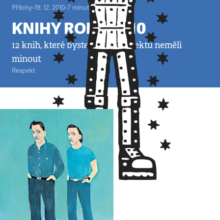
Přílohy
•
19. 12. 2010
•
7
minut
KNIHY ROKU 2010
12 knih, které byste podle Respektu neměli
minout
Respekt