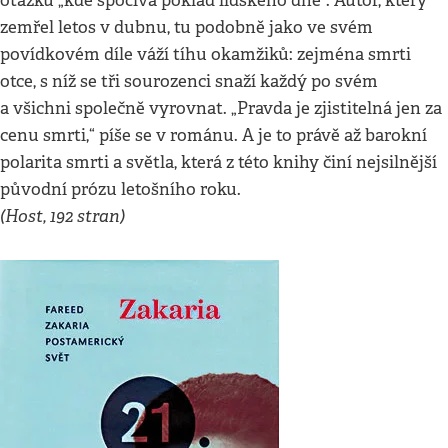
otázku „kde spočívá poklad lidského dne“. Autor, který
zemřel letos v dubnu, tu podobně jako ve svém
povídkovém díle váží tíhu okamžiků: zejména smrti
otce, s níž se tři sourozenci snaží každý po svém
a všichni společně vyrovnat. „Pravda je zjistitelná jen za
cenu smrti,“ píše se v románu. A je to právě až barokní
polarita smrti a světla, která z této knihy činí nejsilnější
původní prózu letošního roku.
(Host, 192 stran)