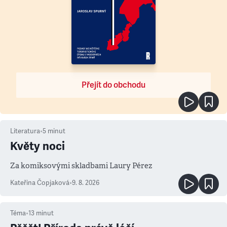
Přejít do obchodu
Literatura
•
5
minut
Květy noci
Za komiksovými skladbami Laury Pérez
Kateřina Čopjaková
•
9. 8. 2026
Téma
•
13
minut