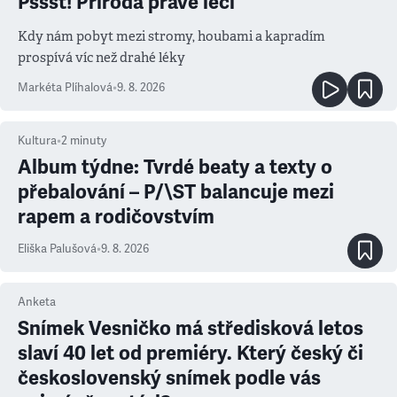
Pšššt! Příroda právě léčí
Kdy nám pobyt mezi stromy, houbami a kapradím
prospívá víc než drahé léky
Markéta Plíhalová
•
9. 8. 2026
Kultura
•
2
minuty
Album týdne: Tvrdé beaty a texty o
přebalování – P/\ST balancuje mezi
rapem a rodičovstvím
Eliška Palušová
•
9. 8. 2026
Anketa
Snímek Vesničko má středisková letos
slaví 40 let od premiéry. Který český či
československý snímek podle vás