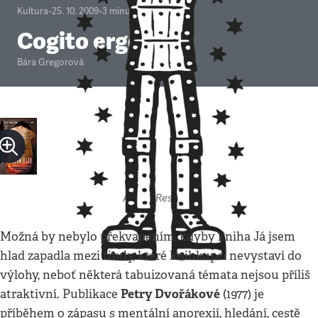
Kultura
•
25. 10. 2009
•
3
minuty
Cogito ergo hlad
Bára Gregorová
Autor: Respekt
Možná by nebylo překvapením, kdyby kniha Já jsem
hlad zapadla mezi tituly, které knihkupci nevystaví do
výlohy, neboť některá tabuizovaná témata nejsou příliš
Petry Dvořákové
atraktivní. Publikace
(1977) je
příběhem o zápasu s mentální anorexií, hledání, cestě