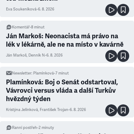
Eva Soukeníková
•
6. 8. 2026
Komentář
•
8
minut
Ján Markoš: Neonacista má právo na
lék v lékárně, ale ne na místo v kavárně
Ján Markoš
,
Denník N
•
6. 8. 2026
Newsletter
:
Plamínková
•
7
minut
Plamínková: Boj o Senát odstartoval,
Vávrovci versus vláda a další Turkův
hvězdný týden
Kristýna Jelínková
,
František Trojan
•
6. 8. 2026
Ranní postřeh
•
2
minuty