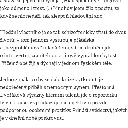
a stává se jejich druhým já. „Hlad spolehlivě fungoval
jako odměna i trest. (…) Mnohdy jsem žila z pocitu, že
když se nic nedaří, tak alespoň hladovění ano.“
Hledání vlastního já se tak schizofrenicky tříští do dvou
životů: v tom jednom vystupuje přátelská
a „bezproblémová“ mladá žena, v tom druhém jde
o introvertní, zranitelnou a citově vyprahlou bytost.
Přičemž obě žijí a dýchají v jednom fyzickém těle.
Jedno z mála, co by se dalo knize vytknout, je
nedořečený příběh s nemocným synem. Přesto má
Dvořáková výrazný literární talent, jde o reportérku
tělem i duší, jež poukazuje na objektivní pravdu
podpořenou osobními prožitky. Přináší svědectví, jakých
je v dnešní době poskrovnu.