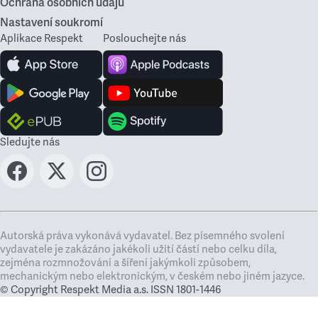
Ochrana osobních údajů
Nastavení soukromí
Aplikace Respekt
Poslouchejte nás
Sledujte nás
Autorská práva vykonává vydavatel. Bez písemného svolení
vydavatele je zakázáno jakékoli užití částí nebo celku díla,
zejména rozmnožování a šíření jakýmkoli způsobem,
mechanickým nebo elektronickým, v českém nebo jiném jazyce.
© Copyright Respekt Media a.s. ISSN 1801-1446