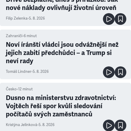
nové náklady ovlivňují životní úroveň
Filip Zelenka
•
5. 8. 2026
Zahraničí
•
6
minut
Noví íránští vládci jsou odvážnější než
jejich zabití předchůdci – a Trump si
neví rady
Tomáš Lindner
•
5. 8. 2026
Česko
•
12
minut
Dusno na ministerstvu zdravotnictví:
Vojtěch řeší spor kvůli sledování
počítačů svých zaměstnanců
Kristýna Jelínková
•
5. 8. 2026