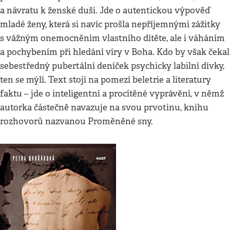
a návratu k ženské duši. Jde o autentickou výpověď
mladé ženy, která si navíc prošla nepříjemnými zážitky
s vážným onemocněním vlastního dítěte, ale i váháním
a pochybením při hledání víry v Boha. Kdo by však čekal
sebestředný pubertální deníček psychicky labilní dívky,
ten se mýlí. Text stojí na pomezí beletrie a literatury
faktu – jde o inteligentní a procítěné vyprávění, v němž
autorka částečně navazuje na svou prvotinu, knihu
rozhovorů nazvanou Proměněné sny.