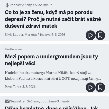
Podcasty
:
Ženy XYZ
•
54 minut
Co to je za ženu, když má po porodu
depresi? Proč je nutné začít brát vážně
duševní zdraví matek
Silvie Lauder
,
Markéta Plíhalová
•
5. 8. 2026
Hudba
•
7
minut
Mezi popem a undergroundem jsou ty
nejlepší věci
Hudebního dramaturga Marka Mikiče, který stojí za
klubem Fuchs2 a koncertní sérií UGOT, nezajímají žánry,
ale atmosféra
Pavel Turek
•
5. 8. 2026
Newsletter
:
Sečteno, podtrženo
•
3
minuty
Dříve bezplatně, dnes s přirážkou. Jak