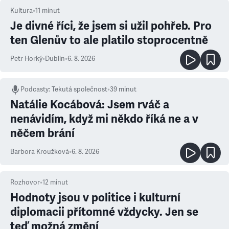
Kultura
•
11
minut
Je divné říci, že jsem si užil pohřeb. Pro
ten Glenův to ale platilo stoprocentně
Petr Horký
•
Dublin
•
6. 8. 2026
Podcasty
:
Tekutá společnost
•
39 minut
Natálie Kocábová: Jsem rváč a
nenávidím, když mi někdo říká ne a v
něčem brání
Barbora Kroužková
•
6. 8. 2026
Rozhovor
•
12
minut
Hodnoty jsou v politice i kulturní
diplomacii přítomné vždycky. Jen se
teď možná změní