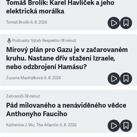
Tomáš Brolík: Karel Havlíček a jeho
elektrická morálka
Tomáš Brolík
•
6. 8. 2026
Podcasty
:
Výtah Respektu
•
18 minut
Mírový plán pro Gazu je v začarovaném
kruhu. Nastane dřív stažení Izraele,
nebo odzbrojení Hamásu?
Zuzana Machálková
•
5. 8. 2026
Zahraničí
•
18
minut
Pád milovaného a nenáviděného vědce
Anthonyho Fauciho
Katherine J. Wu
,
The Atlantic
•
5. 8. 2026