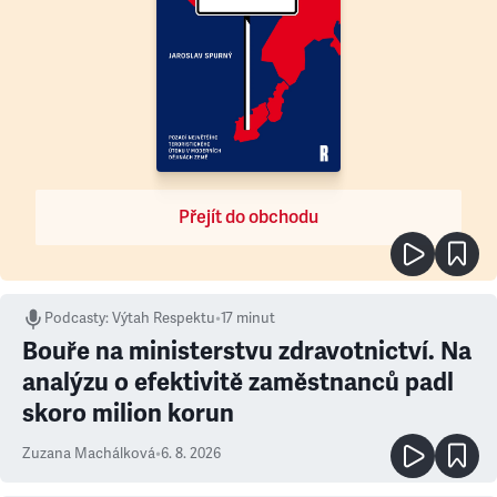
Přejít do obchodu
Podcasty
:
Výtah Respektu
•
17 minut
Bouře na ministerstvu zdravotnictví. Na
analýzu o efektivitě zaměstnanců padl
skoro milion korun
Zuzana Machálková
•
6. 8. 2026