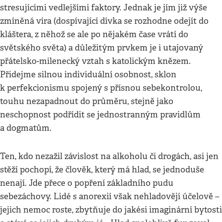
stresujícími vedlejšími faktory. Jednak je jím již výše
zmíněná víra (dospívající dívka se rozhodne odejít do
kláštera, z něhož se ale po nějakém čase vrátí do
světského světa) a důležitým prvkem je i utajovaný
přátelsko-milenecký vztah s katolickým knězem.
Přidejme silnou individuální osobnost, sklon
k perfekcionismu spojený s přísnou sebekontrolou,
touhu nezapadnout do průměru, stejně jako
neschopnost podřídit se jednostranným pravidlům
a dogmatům.
Ten, kdo nezažil závislost na alkoholu či drogách, asi jen
stěží pochopí, že člověk, který má hlad, se jednoduše
nenají. Jde přece o popření základního pudu
sebezáchovy. Lidé s anorexií však nehladovějí účelově –
jejich nemoc roste, zbytňuje do jakési imaginární bytosti