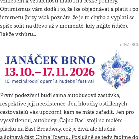
vzhledem k vzdálenosti málo i na české poměry.
Optimismus vám dodá i to, že lze objednávat a platit i po
internetu (brzy však poznáte, že je to chyba a vyplatí se
spíše solit na dřevo až v momentě, kdy míjíte řidiče).
Takže vzhůru…
↓ INZERCE
První podezření budí sama autobusová zastávka,
respektive její neexistence. Jen hloučky ostřílených
cestovatelů vás upozorní, kam se máte zařadit. Jen pro
vysvětlenou, autobusy „Čajna Bas“ stojí na malém
plácku na East Broadway, což je živá, ale hlučná
a špinavá část China Townu. Poslušně se tedy řadíme do