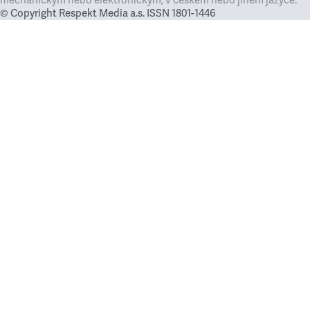
mechanickým nebo elektronickým, v českém nebo jiném jazyce.
© Copyright Respekt Media a.s. ISSN 1801-1446