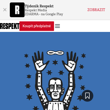
Týdeník Respekt
×
ZOBRAZIT
Respekt Media
ZDARMA - na Google Play
Koupit předplatné