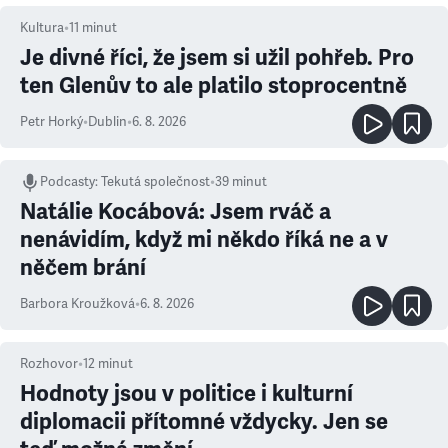
Kultura
•
11
minut
Je divné říci, že jsem si užil pohřeb. Pro
ten Glenův to ale platilo stoprocentně
Petr Horký
•
Dublin
•
6. 8. 2026
Podcasty
:
Tekutá společnost
•
39 minut
Natálie Kocábová: Jsem rváč a
nenávidím, když mi někdo říká ne a v
něčem brání
Barbora Kroužková
•
6. 8. 2026
Rozhovor
•
12
minut
Hodnoty jsou v politice i kulturní
diplomacii přítomné vždycky. Jen se