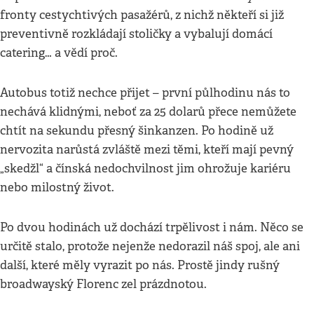
fronty cestychtivých pasažérů, z nichž někteří si již
preventivně rozkládají stoličky a vybalují domácí
catering… a vědí proč.
Autobus totiž nechce přijet – první půlhodinu nás to
nechává klidnými, neboť za 25 dolarů přece nemůžete
chtít na sekundu přesný šinkanzen. Po hodině už
nervozita narůstá zvláště mezi těmi, kteří mají pevný
„skedžl“ a čínská nedochvilnost jim ohrožuje kariéru
nebo milostný život.
Po dvou hodinách už dochází trpělivost i nám. Něco se
určitě stalo, protože nejenže nedorazil náš spoj, ale ani
další, které měly vyrazit po nás. Prostě jindy rušný
broadwayský Florenc zel prázdnotou.