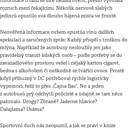
Informace o razii se sice nedala ověřit, přesto vyvolala
rozruch mezi čekajícími. Několik nervově slabých
jedinců opustilo svá dlouho hájená místa ve frontě.
Neověřená informace ovšem spustila vlnu dalších
spekulací a zaručených zpráv. Každý přispěl s troškou do
mlýna. Například že autobusy nesloužily jen jako
pravidelný tranzit lidských osob – podle potřeby se do
zavazadlového prostoru vešel i nějaký karton cigaret,
bedna s alkoholem či neškodně se tvářící ovoce. Prostě
když příbuzný v DC potřeboval rychle logisticky
vypomoci, řešil to přes „Čajna Bas“. No a jeden
z autobusů prý odchytli policisté a údajně se tam něco
pašovalo. Drogy? Zbraně? Jaderné hlavice?
Dalajlama? Usáma?
Sportovní duch nás neopustil, a jak se praví v knize