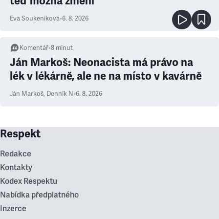
teď možná změní
Eva Soukeníková
•
6. 8. 2026
Komentář
•
8
minut
Ján Markoš: Neonacista má právo na
lék v lékárně, ale ne na místo v kavárně
Ján Markoš
,
Denník N
•
6. 8. 2026
Respekt
Redakce
Kontakty
Kodex Respektu
Nabídka předplatného
Inzerce