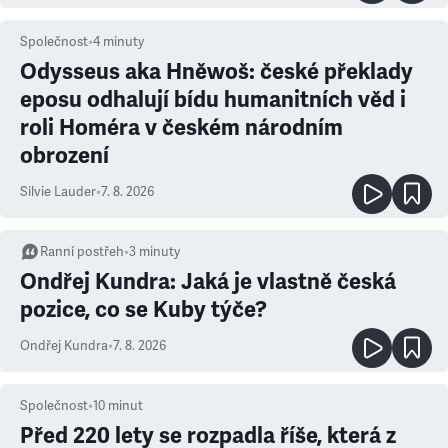
Společnost
•
4
minuty
Odysseus aka Hněwoš: české překlady
eposu odhalují bídu humanitních věd i
roli Homéra v českém národním
obrození
Silvie Lauder
•
7. 8. 2026
Ranní postřeh
•
3
minuty
Ondřej Kundra: Jaká je vlastně česká
pozice, co se Kuby týče?
Ondřej Kundra
•
7. 8. 2026
Společnost
•
10
minut
Před 220 lety se rozpadla říše, která z