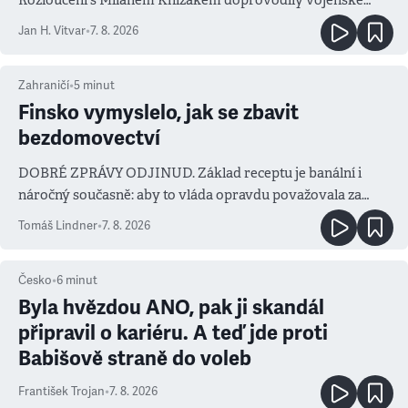
salvy i kritika pokrokářů
Jan H. Vitvar
•
7. 8. 2026
Zahraničí
•
5
minut
Finsko vymyslelo, jak se zbavit
bezdomovectví
DOBRÉ ZPRÁVY ODJINUD. Základ receptu je banální i
náročný současně: aby to vláda opravdu považovala za
prioritu
Tomáš Lindner
•
7. 8. 2026
Česko
•
6
minut
Byla hvězdou ANO, pak ji skandál
připravil o kariéru. A teď jde proti
Babišově straně do voleb
František Trojan
•
7. 8. 2026