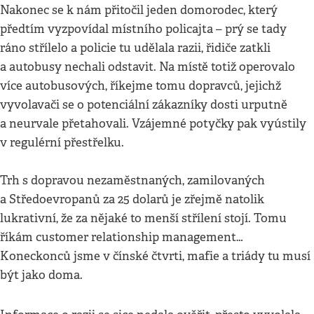
Nakonec se k nám přitočil jeden domorodec, který
předtím vyzpovídal místního policajta – prý se tady
ráno střílelo a policie tu udělala razii, řidiče zatkli
a autobusy nechali odstavit. Na místě totiž operovalo
více autobusových, říkejme tomu dopravců, jejichž
vyvolavači se o potenciální zákazníky dosti urputně
a neurvale přetahovali. Vzájemné potyčky pak vyústily
v regulérní přestřelku.
Trh s dopravou nezaměstnaných, zamilovaných
a Středoevropanů za 25 dolarů je zřejmě natolik
lukrativní, že za nějaké to menší střílení stojí. Tomu
říkám customer relationship management…
Koneckonců jsme v čínské čtvrti, mafie a triády tu musí
být jako doma.