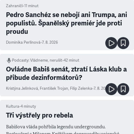
Zahraničí
•
11
minut
Pedro Sanchéz se nebojí ani Trumpa, ani
populistů. Španělský premiér jde proti
proudu
Dominika Perlínová
•
7. 8. 2026
Podcasty
:
Vládneme, nerušit
•
42 minut
Ovládne Babiš senát, ztratí Láska klub a
přibude dezinformátorů?
Kristýna Jelínková
,
František Trojan
,
Filip Zelenka
•
7. 8. 2026
Kultura
•
4
minuty
Tři výstřely pro rebela
Babišova vláda pohřbila legendu undergroundu.
Rozloučení s Milanem Knížákem doprovodily vojenské