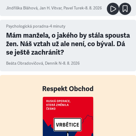
Jindřiška Bláhová
,
Jan H. Vitvar
,
Pavel Turek
•
8. 8. 2026
Psychologická poradna
•
4
minuty
Mám manžela, o jakého by stála spousta
žen. Náš vztah už ale není, co býval. Dá
se ještě zachránit?
Beáta Obradovičová
,
Denník N
•
8. 8. 2026
Respekt Obchod