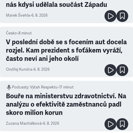
nás kdysi udělala součást Západu
Marek Švehla
•
6. 8. 2026
Česko
•
8
minut
V poslední době se s focením aut docela
rozjel. Kam prezident s foťákem vyráží,
často neví ani jeho okolí
Ondřej Kundra
•
6. 8. 2026
Podcasty
:
Výtah Respektu
•
17 minut
Bouře na ministerstvu zdravotnictví. Na
analýzu o efektivitě zaměstnanců padl
skoro milion korun
Zuzana Machálková
•
6. 8. 2026