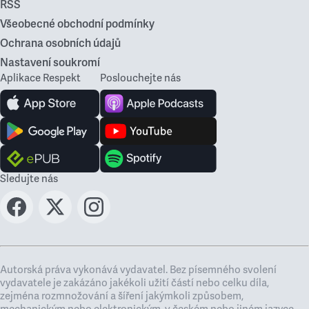
RSS
Všeobecné obchodní podmínky
Ochrana osobních údajů
Nastavení soukromí
Aplikace Respekt
Poslouchejte nás
Sledujte nás
Autorská práva vykonává vydavatel. Bez písemného svolení
vydavatele je zakázáno jakékoli užití částí nebo celku díla,
zejména rozmnožování a šíření jakýmkoli způsobem,