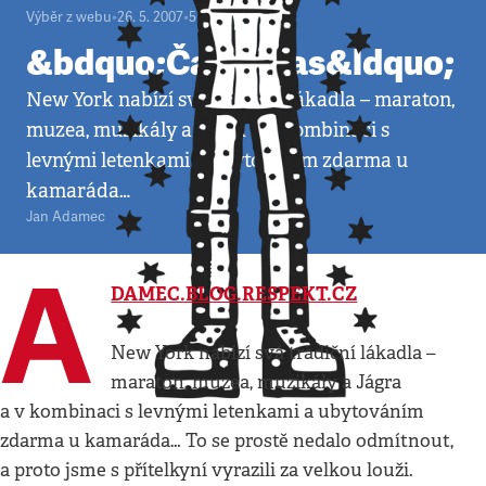
Výběr z webu
•
26. 5. 2007
•
5
minut
&bdquo;Čajna Bas&ldquo;
New York nabízí svá tradiční lákadla – maraton,
muzea, muzikály a Jágra a v kombinaci s
levnými letenkami a ubytováním zdarma u
kamaráda…
Jan Adamec
A
DAMEC.BLOG.RESPEKT.CZ
New York nabízí svá tradiční lákadla –
maraton, muzea, muzikály a Jágra
a v kombinaci s levnými letenkami a ubytováním
zdarma u kamaráda… To se prostě nedalo odmítnout,
a proto jsme s přítelkyní vyrazili za velkou louži.