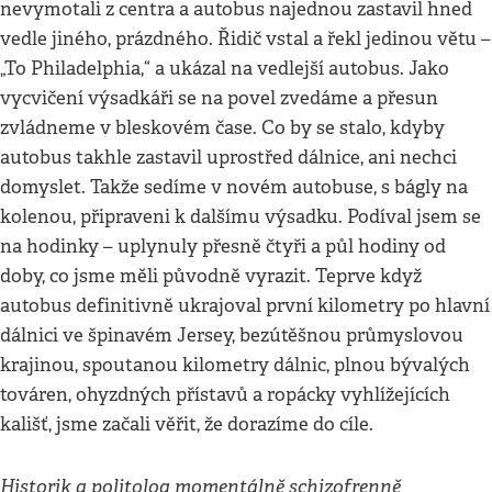
nevymotali z centra a autobus najednou zastavil hned
vedle jiného, prázdného. Řidič vstal a řekl jedinou větu –
„To Philadelphia,“ a ukázal na vedlejší autobus. Jako
vycvičení výsadkáři se na povel zvedáme a přesun
zvládneme v bleskovém čase. Co by se stalo, kdyby
autobus takhle zastavil uprostřed dálnice, ani nechci
domyslet. Takže sedíme v novém autobuse, s bágly na
kolenou, připraveni k dalšímu výsadku. Podíval jsem se
na hodinky – uplynuly přesně čtyři a půl hodiny od
doby, co jsme měli původně vyrazit. Teprve když
autobus definitivně ukrajoval první kilometry po hlavní
dálnici ve špinavém Jersey, bezútěšnou průmyslovou
krajinou, spoutanou kilometry dálnic, plnou bývalých
továren, ohyzdných přístavů a ropácky vyhlížejících
kališť, jsme začali věřit, že dorazíme do cíle.
Historik a politolog momentálně schizofrenně