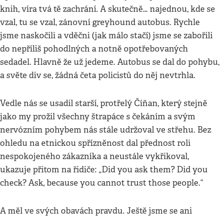
knih, víra tvá tě zachrání. A skutečně… najednou, kde se
vzal, tu se vzal, zánovní greyhound autobus. Rychle
jsme naskočili a vděčni (jak málo stačí) jsme se zabořili
do nepříliš pohodlných a notně opotřebovaných
sedadel. Hlavně že už jedeme. Autobus se dal do pohybu,
a světe div se, žádná četa policistů do něj nevtrhla.
Vedle nás se usadil starší, protřelý Číňan, který stejně
jako my prožil všechny štrapáce s čekáním a svým
nervózním pohybem nás stále udržoval ve střehu. Bez
ohledu na etnickou spřízněnost dal přednost roli
nespokojeného zákazníka a neustále vykřikoval,
ukazuje přitom na řidiče: „Did you ask them? Did you
check? Ask, because you cannot trust those people.“
A měl ve svých obavách pravdu. Ještě jsme se ani