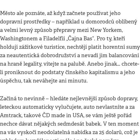
Město ale poznáte, až když začnete používat jeho
dopravní prostředky – například u domorodců oblíbený
a velmi levný způsob přepravy mezi New Yorkem,
Washingtonem a Filadelfií „Čajna Bas“. Pro ty, kteří
holdují zážitkové turistice, nechtějí platit horentní sumy
za neautentická dobrodružství a nevadí jim balancování
na hraně legality, vítejte na palubě. Anebo jinak… chcete-
li proniknout do podstaty čínského kapitalismu a jeho
úspěchu, tak neváhejte ani minutu.
Začíná to nevinně – hledáte nejlevnější způsob dopravy,
leteckou automaticky vylučujete, auto nevlastníte a za
Amtrack, takové ČD made in USA, se vám ještě pořád
nechce dávat nějakých sedmdesát babek. V ten moment
na vás vyskočí neodolatelná nabídka za 25 dolarů, což je