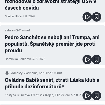
rozhodoval o zdravotní strategii USA v
časech covidu
Martin Uhlíř
•
7. 8. 2026
Zahraničí
•
11
minut
Pedro Sanchéz se nebojí ani Trumpa, ani
populistů. Španělský premiér jde proti
proudu
Dominika Perlínová
•
7. 8. 2026
Podcasty
:
Vládneme, nerušit
•
42 minut
Ovládne Babiš senát, ztratí Láska klub a
přibude dezinformátorů?
Kristýna Jelínková
,
František Trojan
,
Filip Zelenka
•
7. 8. 2026