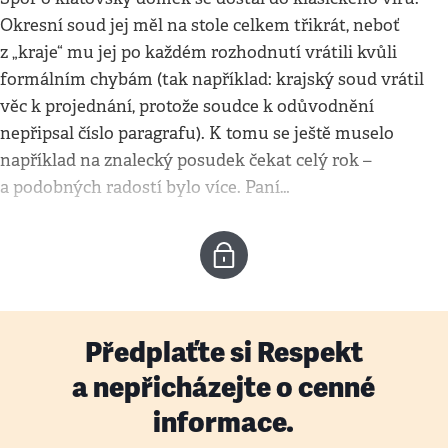
Okresní soud jej měl na stole celkem třikrát, neboť
z „kraje“ mu jej po každém rozhodnutí vrátili kvůli
formálním chybám (tak například: krajský soud vrátil
věc k projednání, protože soudce k odůvodnění
nepřipsal číslo paragrafu). K tomu se ještě muselo
například na znalecký posudek čekat celý rok –
a podobných radostí bylo více. Paní…
Předplaťte si Respekt
a nepřicházejte o cenné
informace.