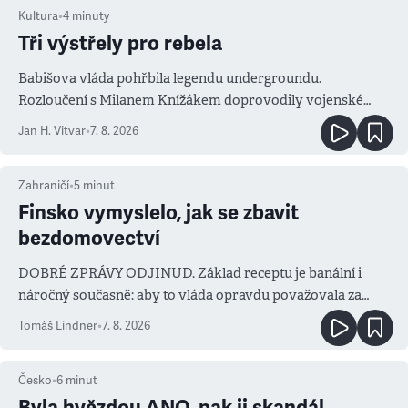
Kultura
•
4
minuty
Tři výstřely pro rebela
Babišova vláda pohřbila legendu undergroundu.
Rozloučení s Milanem Knížákem doprovodily vojenské
salvy i kritika pokrokářů
Jan H. Vitvar
•
7. 8. 2026
Zahraničí
•
5
minut
Finsko vymyslelo, jak se zbavit
bezdomovectví
DOBRÉ ZPRÁVY ODJINUD. Základ receptu je banální i
náročný současně: aby to vláda opravdu považovala za
prioritu
Tomáš Lindner
•
7. 8. 2026
Česko
•
6
minut
Byla hvězdou ANO, pak ji skandál