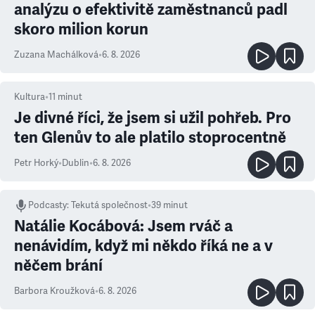
analýzu o efektivitě zaměstnanců padl
skoro milion korun
Zuzana Machálková
•
6. 8. 2026
Kultura
•
11
minut
Je divné říci, že jsem si užil pohřeb. Pro
ten Glenův to ale platilo stoprocentně
Petr Horký
•
Dublin
•
6. 8. 2026
Podcasty
:
Tekutá společnost
•
39 minut
Natálie Kocábová: Jsem rváč a
nenávidím, když mi někdo říká ne a v
něčem brání
Barbora Kroužková
•
6. 8. 2026