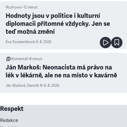
Rozhovor
•
12
minut
Hodnoty jsou v politice i kulturní
diplomacii přítomné vždycky. Jen se
teď možná změní
Eva Soukeníková
•
6. 8. 2026
Komentář
•
8
minut
Ján Markoš: Neonacista má právo na
lék v lékárně, ale ne na místo v kavárně
Ján Markoš
,
Denník N
•
6. 8. 2026
Respekt
Redakce