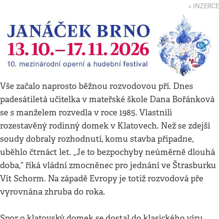
↓ INZERCE
Vše začalo naprosto běžnou rozvodovou pří. Dnes
padesátiletá učitelka v mateřské škole Dana Bořánková
se s manželem rozvedla v roce 1985. Vlastnili
rozestavěný rodinný domek v Klatovech. Než se zdejší
soudy dobraly rozhodnutí, komu stavba připadne,
uběhlo čtrnáct let. „Je to bezpochyby neúměrně dlouhá
doba,“ říká vládní zmocněnec pro jednání ve Štrasburku
Vít Schorm. Na západě Evropy je totiž rozvodová pře
vyrovnána zhruba do roka.
Spor o klatovský domek se dostal do klasického víru.