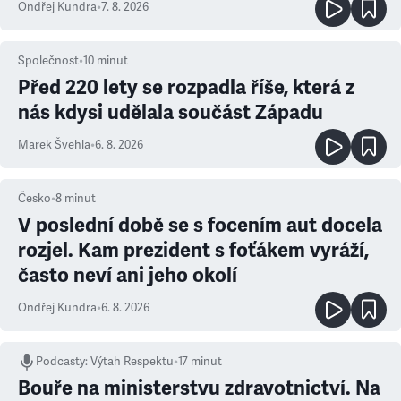
Ondřej Kundra
•
7. 8. 2026
Společnost
•
10
minut
Před 220 lety se rozpadla říše, která z
nás kdysi udělala součást Západu
Marek Švehla
•
6. 8. 2026
Česko
•
8
minut
V poslední době se s focením aut docela
rozjel. Kam prezident s foťákem vyráží,
často neví ani jeho okolí
Ondřej Kundra
•
6. 8. 2026
Podcasty
:
Výtah Respektu
•
17 minut
Bouře na ministerstvu zdravotnictví. Na