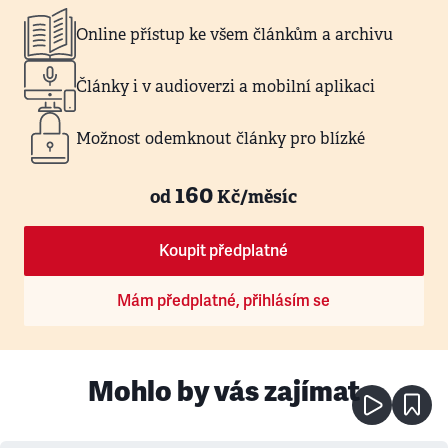
Online přístup ke všem článkům a archivu
Články i v audioverzi a mobilní aplikaci
Možnost odemknout články pro blízké
160
od
Kč/měsíc
Koupit předplatné
Mám předplatné, přihlásím se
Mohlo by vás zajímat