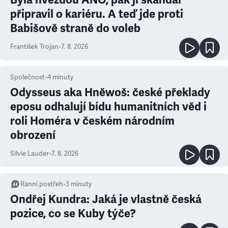
připravil o kariéru. A teď jde proti
Babišově straně do voleb
František Trojan
•
7. 8. 2026
Společnost
•
4
minuty
Odysseus aka Hněwoš: české překlady
eposu odhalují bídu humanitních věd i
roli Homéra v českém národním
obrození
Silvie Lauder
•
7. 8. 2026
Ranní postřeh
•
3
minuty
Ondřej Kundra: Jaká je vlastně česká
pozice, co se Kuby týče?