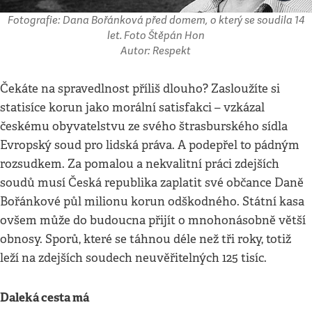
Fotografie: Dana Bořánková před domem, o který se soudila 14
let. Foto Štěpán Hon
Autor: Respekt
Čekáte na spravedlnost příliš dlouho? Zasloužíte si
statisíce korun jako morální satisfakci – vzkázal
českému obyvatelstvu ze svého štrasburského sídla
Evropský soud pro lidská práva. A podepřel to pádným
rozsudkem. Za pomalou a nekvalitní práci zdejších
soudů musí Česká republika zaplatit své občance Daně
Bořánkové půl milionu korun odškodného. Státní kasa
ovšem může do budoucna přijít o mnohonásobně větší
obnosy. Sporů, které se táhnou déle než tři roky, totiž
leží na zdejších soudech neuvěřitelných 125 tisíc.
Daleká cesta má