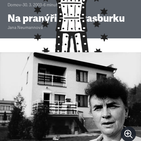
Domov
•
30. 3. 2003
•
6
minut
Na pranýři ve Štrasburku
Jana Neumannová