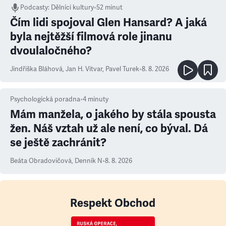
Podcasty
:
Dělníci kultury
•
52 minut
Čím lidi spojoval Glen Hansard? A jaká
byla nejtěžší filmová role jinanu
dvoulaločného?
Jindřiška Bláhová
,
Jan H. Vitvar
,
Pavel Turek
•
8. 8. 2026
Psychologická poradna
•
4
minuty
Mám manžela, o jakého by stála spousta
žen. Náš vztah už ale není, co býval. Dá
se ještě zachránit?
Beáta Obradovičová
,
Denník N
•
8. 8. 2026
Respekt Obchod