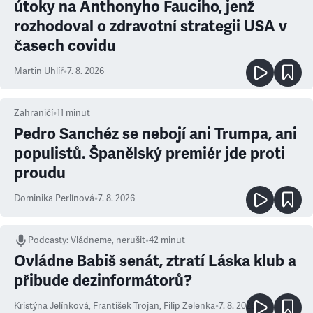
útoky na Anthonyho Fauciho, jenž
rozhodoval o zdravotní strategii USA v
časech covidu
Martin Uhlíř
•
7. 8. 2026
Zahraničí
•
11
minut
Pedro Sanchéz se nebojí ani Trumpa, ani
populistů. Španělský premiér jde proti
proudu
Dominika Perlínová
•
7. 8. 2026
Podcasty
:
Vládneme, nerušit
•
42 minut
Ovládne Babiš senát, ztratí Láska klub a
přibude dezinformátorů?
Kristýna Jelínková
,
František Trojan
,
Filip Zelenka
•
7. 8. 2026