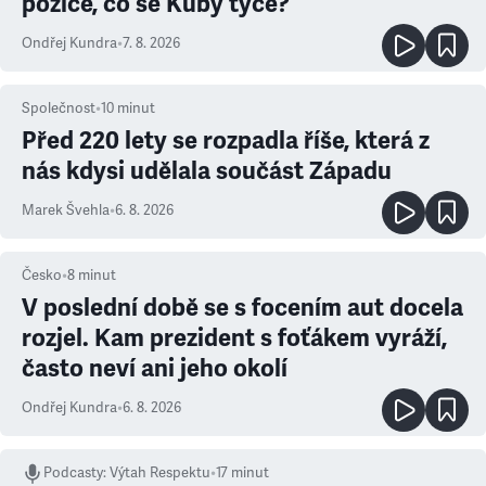
pozice, co se Kuby týče?
Ondřej Kundra
•
7. 8. 2026
Společnost
•
10
minut
Před 220 lety se rozpadla říše, která z
nás kdysi udělala součást Západu
Marek Švehla
•
6. 8. 2026
Česko
•
8
minut
V poslední době se s focením aut docela
rozjel. Kam prezident s foťákem vyráží,
často neví ani jeho okolí
Ondřej Kundra
•
6. 8. 2026
Podcasty
:
Výtah Respektu
•
17 minut