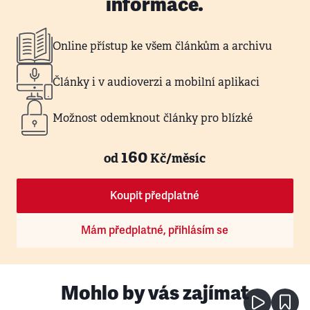
informace.
Online přístup ke všem článkům a archivu
Články i v audioverzi a mobilní aplikaci
Možnost odemknout články pro blízké
160
od
Kč/měsíc
Koupit předplatné
Mám předplatné, přihlásím se
Mohlo by vás zajímat