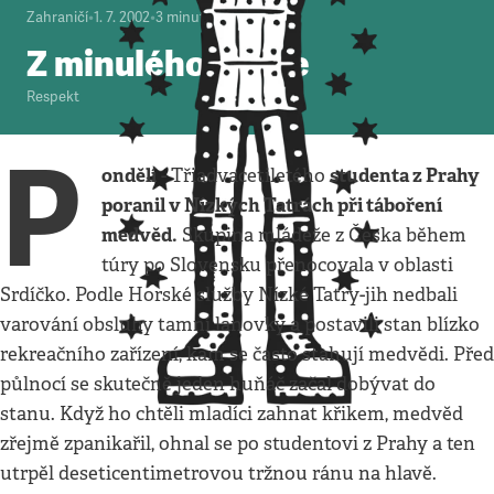
Zahraničí
•
1. 7. 2002
•
3
minuty
Z minulého týdne
Respekt
P
ondělí
studenta z Prahy
- Třiadvacetiletého
poranil v Nízkých Tatrách při táboření
medvěd.
Skupina mládeže z Česka během
túry po Slovensku přenocovala v oblasti
Srdíčko. Podle Horské služby Nízké Tatry-jih nedbali
varování obsluhy tamní lanovky a postavili stan blízko
rekreačního zařízení, kam se často stahují medvědi. Před
půlnocí se skutečně jeden huňáč začal dobývat do
stanu. Když ho chtěli mladíci zahnat křikem, medvěd
zřejmě zpanikařil, ohnal se po studentovi z Prahy a ten
utrpěl deseticentimetrovou tržnou ránu na hlavě.