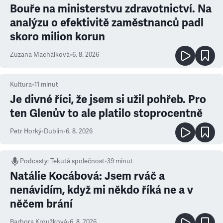
Bouře na ministerstvu zdravotnictví. Na
analýzu o efektivitě zaměstnanců padl
skoro milion korun
Zuzana Machálková
•
6. 8. 2026
Kultura
•
11
minut
Je divné říci, že jsem si užil pohřeb. Pro
ten Glenův to ale platilo stoprocentně
Petr Horký
•
Dublin
•
6. 8. 2026
Podcasty
:
Tekutá společnost
•
39 minut
Natálie Kocábová: Jsem rváč a
nenávidím, když mi někdo říká ne a v
něčem brání
Barbora Kroužková
•
6. 8. 2026