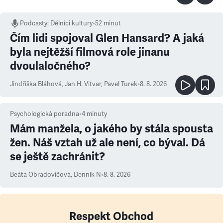
Podcasty
:
Dělníci kultury
•
52 minut
Čím lidi spojoval Glen Hansard? A jaká
byla nejtěžší filmová role jinanu
dvoulaločného?
Jindřiška Bláhová
,
Jan H. Vitvar
,
Pavel Turek
•
8. 8. 2026
Psychologická poradna
•
4
minuty
Mám manžela, o jakého by stála spousta
žen. Náš vztah už ale není, co býval. Dá
se ještě zachránit?
Beáta Obradovičová
,
Denník N
•
8. 8. 2026
Respekt Obchod