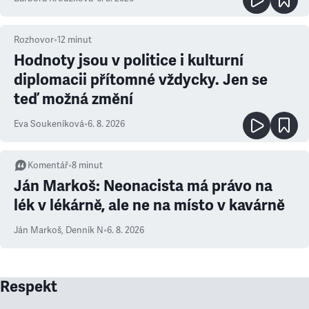
Rozhovor
•
12
minut
Hodnoty jsou v politice i kulturní
diplomacii přítomné vždycky. Jen se
teď možná změní
Eva Soukeníková
•
6. 8. 2026
Komentář
•
8
minut
Ján Markoš: Neonacista má právo na
lék v lékárně, ale ne na místo v kavárně
Ján Markoš
,
Denník N
•
6. 8. 2026
Respekt