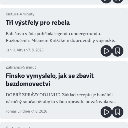
Kultura
•
4
minuty
Tři výstřely pro rebela
Babišova vláda pohřbila legendu undergroundu.
Rozloučení s Milanem Knížákem doprovodily vojenské
salvy i kritika pokrokářů
Jan H. Vitvar
•
7. 8. 2026
Zahraničí
•
5
minut
Finsko vymyslelo, jak se zbavit
bezdomovectví
DOBRÉ ZPRÁVY ODJINUD. Základ receptu je banální i
náročný současně: aby to vláda opravdu považovala za
prioritu
Tomáš Lindner
•
7. 8. 2026