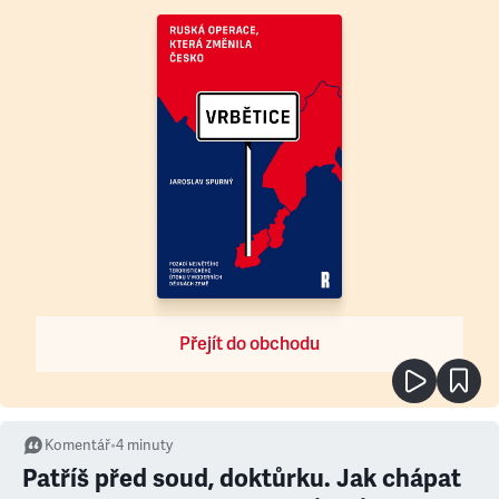
Přejít do obchodu
Komentář
•
4
minuty
Patříš před soud, doktůrku. Jak chápat