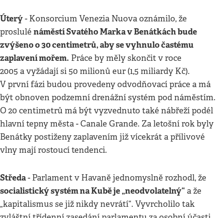
Úterý
- Konsorcium Venezia Nuova oznámilo, že
náměstí Svatého Marka v Benátkách bude
proslulé
zvýšeno o 30 centimetrů, aby se vyhnulo častému
zaplavení mořem.
Práce by měly skončit v roce
2005 a vyžádají si 50 milionů eur (1,5 miliardy Kč).
V první fázi budou provedeny odvodňovací práce a má
být obnoven podzemní drenážní systém pod náměstím.
O 20 centimetrů má být vyzvednuto také nábřeží podél
hlavní tepny města - Canale Grande. Za letošní rok byly
Benátky postiženy zaplavením již vícekrát a přílivové
vlny mají rostoucí tendenci.
Středa
- Parlament v Havaně jednomyslně rozhodl, že
socialistický systém na Kubě je „neodvolatelný“
a že
„kapitalismus se již nikdy nevrátí“. Vyvrcholilo tak
zvláštní třídenní zasedání parlamentu za osobní účasti