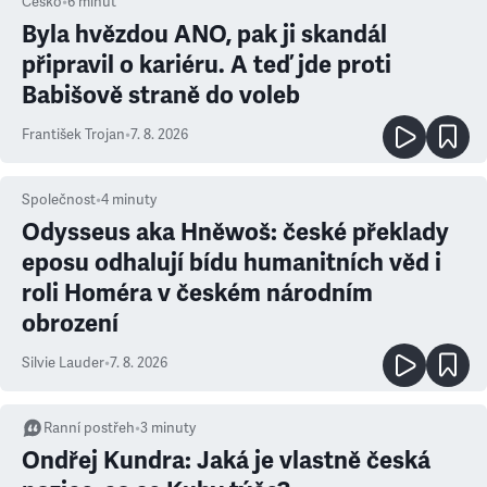
Česko
•
6
minut
Byla hvězdou ANO, pak ji skandál
připravil o kariéru. A teď jde proti
Babišově straně do voleb
František Trojan
•
7. 8. 2026
Společnost
•
4
minuty
Odysseus aka Hněwoš: české překlady
eposu odhalují bídu humanitních věd i
roli Homéra v českém národním
obrození
Silvie Lauder
•
7. 8. 2026
Ranní postřeh
•
3
minuty
Ondřej Kundra: Jaká je vlastně česká