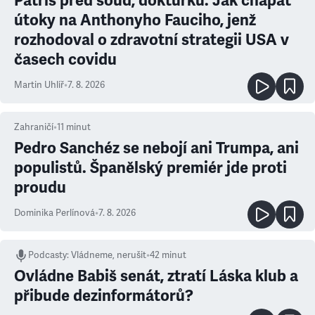
Patříš před soud, doktůrku. Jak chápat
útoky na Anthonyho Fauciho, jenž
rozhodoval o zdravotní strategii USA v
časech covidu
Martin Uhlíř
•
7. 8. 2026
Zahraničí
•
11
minut
Pedro Sanchéz se nebojí ani Trumpa, ani
populistů. Španělský premiér jde proti
proudu
Dominika Perlínová
•
7. 8. 2026
Podcasty
:
Vládneme, nerušit
•
42 minut
Ovládne Babiš senát, ztratí Láska klub a
přibude dezinformátorů?