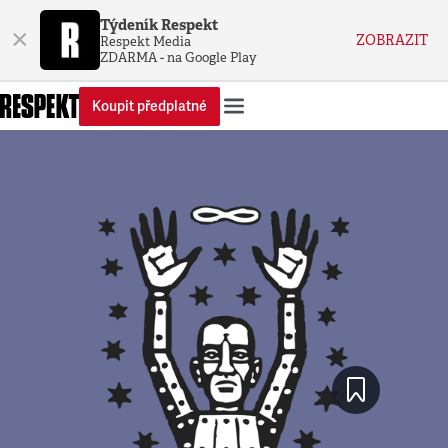
Týdeník Respekt
×
ZOBRAZIT
Respekt Media
ZDARMA - na Google Play
Koupit předplatné