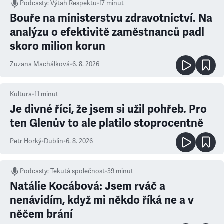
Podcasty
:
Výtah Respektu
•
17 minut
Bouře na ministerstvu zdravotnictví. Na
analýzu o efektivitě zaměstnanců padl
skoro milion korun
Zuzana Machálková
•
6. 8. 2026
Kultura
•
11
minut
Je divné říci, že jsem si užil pohřeb. Pro
ten Glenův to ale platilo stoprocentně
Petr Horký
•
Dublin
•
6. 8. 2026
Podcasty
:
Tekutá společnost
•
39 minut
Natálie Kocábová: Jsem rváč a
nenávidím, když mi někdo říká ne a v
něčem brání