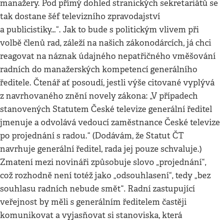
manažery. Pod přímý dohled stranických sekretariátů se
tak dostane šéf televizního zpravodajství
a publicistiky…“. Jak to bude s politickým vlivem při
volbě členů rad, záleží na našich zákonodárcích, já chci
reagovat na náznak údajného nepatřičného vměšování
radních do manažerských kompetencí generálního
ředitele. Čtenář ať posoudí, jestli výše citované vyplývá
z navrhovaného znění novely zákona: „V případech
stanovených Statutem České televize generální ředitel
jmenuje a odvolává vedoucí zaměstnance České televize
po projednání s radou.“ (Dodávám, že Statut ČT
navrhuje generální ředitel, rada jej pouze schvaluje.)
Zmatení mezi novináři způsobuje slovo „projednání“,
což rozhodně není totéž jako „odsouhlasení“, tedy „bez
souhlasu radních nebude smět“. Radní zastupující
veřejnost by měli s generálním ředitelem častěji
komunikovat a vyjasňovat si stanoviska, která