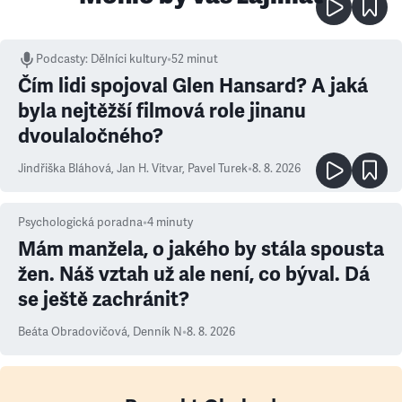
Podcasty
:
Dělníci kultury
•
52 minut
Čím lidi spojoval Glen Hansard? A jaká
byla nejtěžší filmová role jinanu
dvoulaločného?
Jindřiška Bláhová
,
Jan H. Vitvar
,
Pavel Turek
•
8. 8. 2026
Psychologická poradna
•
4
minuty
Mám manžela, o jakého by stála spousta
žen. Náš vztah už ale není, co býval. Dá
se ještě zachránit?
Beáta Obradovičová
,
Denník N
•
8. 8. 2026