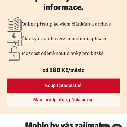
informace.
Online přístup ke všem článkům a archivu
Články i v audioverzi a mobilní aplikaci
Možnost odemknout články pro blízké
160
od
Kč/měsíc
Koupit předplatné
Mám předplatné, přihlásím se
Mohlo by vás zajímat