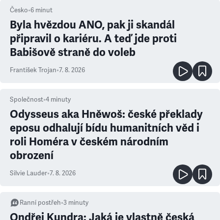
Česko
•
6
minut
Byla hvězdou ANO, pak ji skandál
připravil o kariéru. A teď jde proti
Babišově straně do voleb
František Trojan
•
7. 8. 2026
Společnost
•
4
minuty
Odysseus aka Hněwoš: české překlady
eposu odhalují bídu humanitních věd i
roli Homéra v českém národním
obrození
Silvie Lauder
•
7. 8. 2026
Ranní postřeh
•
3
minuty
Ondřej Kundra: Jaká je vlastně česká