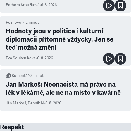
Barbora Kroužková
•
6. 8. 2026
Rozhovor
•
12
minut
Hodnoty jsou v politice i kulturní
diplomacii přítomné vždycky. Jen se
teď možná změní
Eva Soukeníková
•
6. 8. 2026
Komentář
•
8
minut
Ján Markoš: Neonacista má právo na
lék v lékárně, ale ne na místo v kavárně
Ján Markoš
,
Denník N
•
6. 8. 2026
Respekt