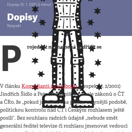
Dopisy
•
15. 1. 2001
•
5
minut
Dopisy
Respekt
P
rojednat neznamená podřídit se
V článku
Komedianti za svobodu
(Respekt č. 2/2001)
Jindřich Šídlo a Petr Holub píší o novele zákonů o ČT
a ČRo, že „pokud ji sněmovna přijme v nynější podobě,
politickou kontrolu nad ČT i Českým rozhlasem ještě
posílí“. Bez souhlasu radních údajně „nebude smět
generální ředitel televize či rozhlasu jmenovat vedoucí