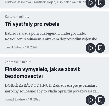
Kristýna Jelínková
,
František Trojan
,
Filip Zelenka
•
7. 8. 2026
Kultura
•
4
minuty
Tři výstřely pro rebela
Babišova vláda pohřbila legendu undergroundu.
Rozloučení s Milanem Knížákem doprovodily vojenské
salvy i kritika pokrokářů
Jan H. Vitvar
•
7. 8. 2026
Zahraničí
•
5
minut
Finsko vymyslelo, jak se zbavit
bezdomovectví
DOBRÉ ZPRÁVY ODJINUD. Základ receptu je banální i
náročný současně: aby to vláda opravdu považovala za
prioritu
Tomáš Lindner
•
7. 8. 2026