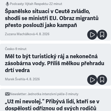
Podcasty
:
Výtah Respektu
•
22 minut
Španělsko situaci v Ceutě zvládlo,
shodli se ministři EU. Obraz migrantů
přesto poslouží jako kampaň
Zuzana Machálková
•
4. 8. 2026
Česko
•
9
minut
Měl to být turistický ráj a nekonečná
zásobárna vody. Příliš mělkou přehradu
drtí vedra
Marek Švehla
•
4. 8. 2026
Newsletter
:
Jednotka intenzivní péče
•
3
minuty
„Už mi nevolej.“ Přibývá lidí, kteří se v
dospělosti odříznou od svých rodičů