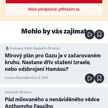
Mám předplatné, přihlásím se
Mohlo by vás zajímat
Podcasty
:
Výtah Respektu
•
18 minut
Mírový plán pro Gazu je v začarovaném
kruhu. Nastane dřív stažení Izraele,
nebo odzbrojení Hamásu?
Zuzana Machálková
•
5. 8. 2026
Zahraničí
•
18
minut
Pád milovaného a nenáviděného vědce
Anthonyho Fauciho