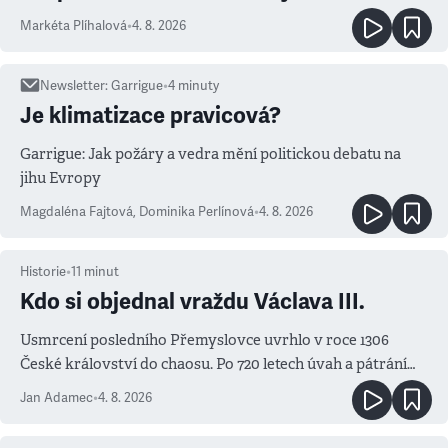
Markéta Plíhalová
•
4. 8. 2026
Newsletter
:
Garrigue
•
4
minuty
Je klimatizace pravicová?
Garrigue: Jak požáry a vedra mění politickou debatu na
jihu Evropy
Magdaléna Fajtová
,
Dominika Perlínová
•
4. 8. 2026
Historie
•
11
minut
Kdo si objednal vraždu Václava III.
Usmrcení posledního Přemyslovce uvrhlo v roce 1306
České království do chaosu. Po 720 letech úvah a pátrání
známe jména podezřelých
Jan Adamec
•
4. 8. 2026