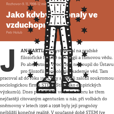
Rozhovor
•
9. 11. 1998
•
12
minut
Jako kdyby se konaly ve
vzduchoprázdnu
Petr Holub
J
AN HARTL
(47) vystudoval na pražské
filozofické fakultě sociologii a filmovou vědu.
Po absolutoriu v roce 1975 nastoupil do Ústavu
pro filozofii a sociologii Akademie věd. Tam
pracoval až do roku 1990, kdy s přáteli založil soukromou
sociologickou firmu STEM (Středisko empirických
výzkumů). Dnes patří STEM ve svém oboru ke třem
nejčastěji citovaným agenturám u nás, při volbách do
sněmovny v letech 1996 a 1998 byly její prognózy
nejbližší konečné realitě. V současné době STEM (ve