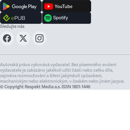
Sledujte nás
Autorská práva vykonává vydavatel. Bez písemného svolení
vydavatele je zakázáno jakékoli užití částí nebo celku díla,
zejména rozmnožování a šíření jakýmkoli způsobem,
mechanickým nebo elektronickým, v českém nebo jiném jazyce.
© Copyright Respekt Media a.s. ISSN 1801-1446