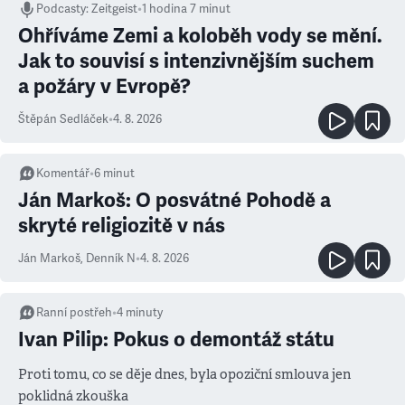
Podcasty
:
Zeitgeist
•
1 hodina 7 minut
Ohříváme Zemi a koloběh vody se mění.
Jak to souvisí s intenzivnějším suchem
a požáry v Evropě?
Štěpán Sedláček
•
4. 8. 2026
Komentář
•
6
minut
Ján Markoš: O posvátné Pohodě a
skryté religiozitě v nás
Ján Markoš
,
Denník N
•
4. 8. 2026
Ranní postřeh
•
4
minuty
Ivan Pilip: Pokus o demontáž státu
Proti tomu, co se děje dnes, byla opoziční smlouva jen
poklidná zkouška