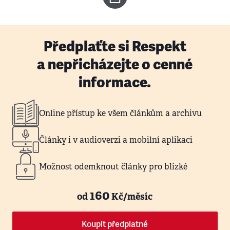
Předplaťte si Respekt
a nepřicházejte o cenné
informace.
Online přístup ke všem článkům a archivu
Články i v audioverzi a mobilní aplikaci
Možnost odemknout články pro blízké
160
od
Kč/měsíc
Koupit předplatné