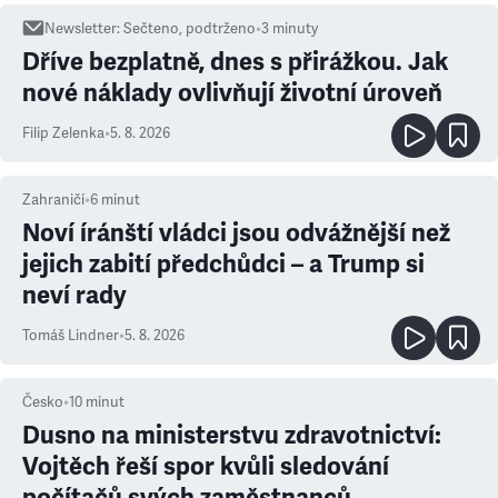
Newsletter
:
Sečteno, podtrženo
•
3
minuty
Dříve bezplatně, dnes s přirážkou. Jak
nové náklady ovlivňují životní úroveň
Filip Zelenka
•
5. 8. 2026
Zahraničí
•
6
minut
Noví íránští vládci jsou odvážnější než
jejich zabití předchůdci – a Trump si
neví rady
Tomáš Lindner
•
5. 8. 2026
Česko
•
10
minut
Dusno na ministerstvu zdravotnictví:
Vojtěch řeší spor kvůli sledování
počítačů svých zaměstnanců