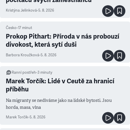
Kristýna Jelínková
•
5. 8. 2026
Česko
•
17
minut
Prokop Pithart: Příroda v nás probouzí
divokost, která sytí duši
Barbora Kroužková
•
5. 8. 2026
Ranní postřeh
•
3
minuty
Marek Torčík: Lidé v Ceutě za hranicí
příběhu
Na migranty se nedíváme jako na lidské bytosti. Jsou
horda, masa, vlna
Marek Torčík
•
5. 8. 2026