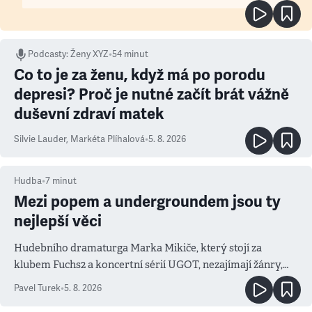
Podcasty
:
Ženy XYZ
•
54 minut
Co to je za ženu, když má po porodu
depresi? Proč je nutné začít brát vážně
duševní zdraví matek
Silvie Lauder
,
Markéta Plíhalová
•
5. 8. 2026
Hudba
•
7
minut
Mezi popem a undergroundem jsou ty
nejlepší věci
Hudebního dramaturga Marka Mikiče, který stojí za
klubem Fuchs2 a koncertní sérií UGOT, nezajímají žánry,
ale atmosféra
Pavel Turek
•
5. 8. 2026