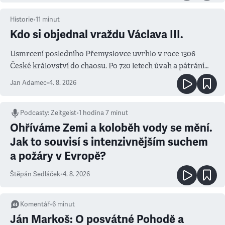
Historie
•
11
minut
Kdo si objednal vraždu Václava III.
Usmrcení posledního Přemyslovce uvrhlo v roce 1306
České království do chaosu. Po 720 letech úvah a pátrání
známe jména podezřelých
Jan Adamec
•
4. 8. 2026
Podcasty
:
Zeitgeist
•
1 hodina 7 minut
Ohříváme Zemi a koloběh vody se mění.
Jak to souvisí s intenzivnějším suchem
a požáry v Evropě?
Štěpán Sedláček
•
4. 8. 2026
Komentář
•
6
minut
Ján Markoš: O posvátné Pohodě a