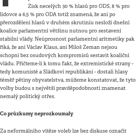
Zisk necelých 30 % hlasů pro ODS, 8 % pro
lidovce a 6,5 % pro ODA totiž znamená, že ani po
přerozdělení hlasů v druhém skrutiniu nesloží dnešní
koalice parlamentní většinu nutnou pro sestavení
stabilní vlády. Neúprosnost parlamentní aritmetiky pak
říká, že ani Václav Klaus, ani Miloš Zeman nejsou
schopni bez osudových kompromisů sestavit koaliční
vládu. Přičteme-li k tomu fakt, že extremistické strany -
tedy komunisté a Sládkovi republikáni - dostali hlasy
téměř pětiny obyvatelstva, můžeme konstatovat, že tyto
volby budou s největší pravděpodobností znamenat
nemalý politický otřes.
Co průzkumy neprozkoumaly
Za neformálního vítěze voleb lze bez diskuse označit