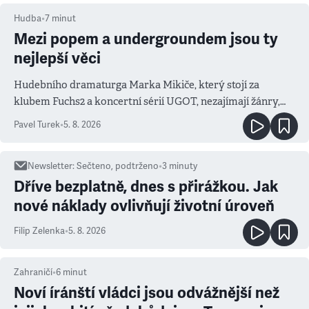
Hudba
•
7
minut
Mezi popem a undergroundem jsou ty
nejlepší věci
Hudebního dramaturga Marka Mikiče, který stojí za
klubem Fuchs2 a koncertní sérií UGOT, nezajímají žánry,
ale atmosféra
Pavel Turek
•
5. 8. 2026
Newsletter
:
Sečteno, podtrženo
•
3
minuty
Dříve bezplatně, dnes s přirážkou. Jak
nové náklady ovlivňují životní úroveň
Filip Zelenka
•
5. 8. 2026
Zahraničí
•
6
minut
Noví íránští vládci jsou odvážnější než