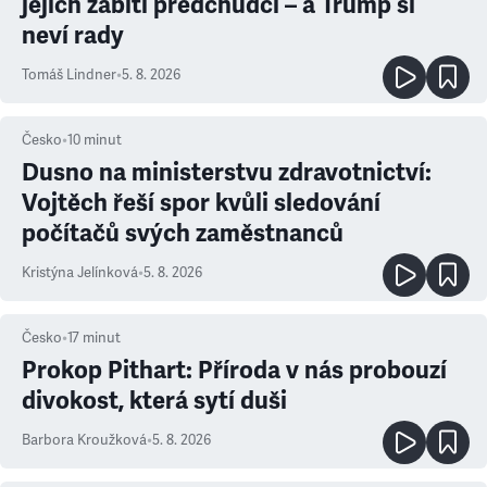
jejich zabití předchůdci – a Trump si
neví rady
Tomáš Lindner
•
5. 8. 2026
Česko
•
10
minut
Dusno na ministerstvu zdravotnictví:
Vojtěch řeší spor kvůli sledování
počítačů svých zaměstnanců
Kristýna Jelínková
•
5. 8. 2026
Česko
•
17
minut
Prokop Pithart: Příroda v nás probouzí
divokost, která sytí duši
Barbora Kroužková
•
5. 8. 2026