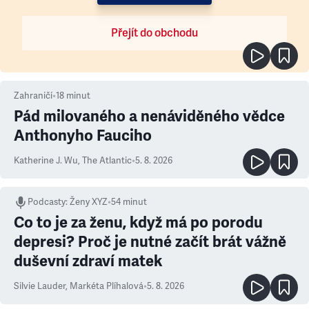
Přejít do obchodu
Zahraničí
•
18
minut
Pád milovaného a nenáviděného vědce
Anthonyho Fauciho
Katherine J. Wu
,
The Atlantic
•
5. 8. 2026
Podcasty
:
Ženy XYZ
•
54 minut
Co to je za ženu, když má po porodu
depresi? Proč je nutné začít brát vážně
duševní zdraví matek
Silvie Lauder
,
Markéta Plíhalová
•
5. 8. 2026