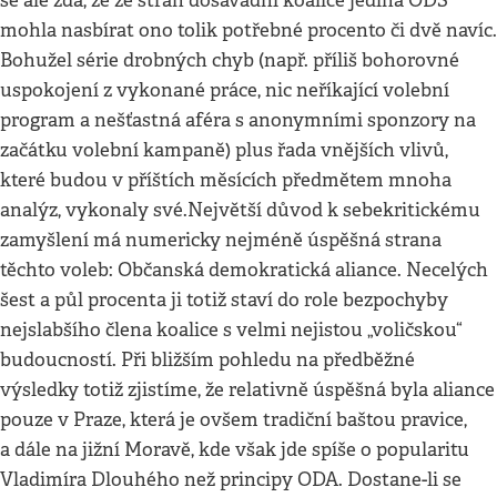
se ale zdá, že ze stran dosavadní koalice jediná ODS
mohla nasbírat ono tolik potřebné procento či dvě navíc.
Bohužel série drobných chyb (např. příliš bohorovné
uspokojení z vykonané práce, nic neříkající volební
program a nešťastná aféra s anonymními sponzory na
začátku volební kampaně) plus řada vnějších vlivů,
které budou v příštích měsících předmětem mnoha
analýz, vykonaly své.Největší důvod k sebekritickému
zamyšlení má numericky nejméně úspěšná strana
těchto voleb: Občanská demokratická aliance. Necelých
šest a půl procenta ji totiž staví do role bezpochyby
nejslabšího člena koalice s velmi nejistou „voličskou“
budoucností. Při bližším pohledu na předběžné
výsledky totiž zjistíme, že relativně úspěšná byla aliance
pouze v Praze, která je ovšem tradiční baštou pravice,
a dále na jižní Moravě, kde však jde spíše o popularitu
Vladimíra Dlouhého než principy ODA. Dostane-li se