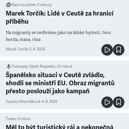
Ranní postřeh
•
3
minuty
Marek Torčík: Lidé v Ceutě za hranicí
příběhu
Na migranty se nedíváme jako na lidské bytosti. Jsou
horda, masa, vlna
Marek Torčík
•
5. 8. 2026
Podcasty
:
Výtah Respektu
•
22 minut
Španělsko situaci v Ceutě zvládlo,
shodli se ministři EU. Obraz migrantů
přesto poslouží jako kampaň
Zuzana Machálková
•
4. 8. 2026
Česko
•
9
minut
Měl to být turistický ráj a nekonečná