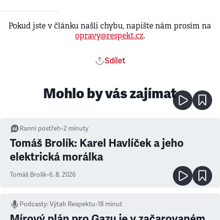
Pokud jste v článku našli chybu, napište nám prosím na
opravy@respekt.cz
.
Sdílet
Mohlo by vás zajímat
Ranní postřeh
•
2
minuty
Tomáš Brolík: Karel Havlíček a jeho
elektrická morálka
Tomáš Brolík
•
6. 8. 2026
Podcasty
:
Výtah Respektu
•
18 minut
Mírový plán pro Gazu je v začarovaném