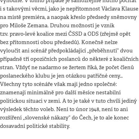
výhodné. V tomto případě je samozřejmě nutno počítat
i s takovými věcmi, jako je nepřítomnost Václava Klause
na místě premiéra, a naopak křeslo předsedy sněmovny
pro Miloše Zemana. Druhou možností je vznik
tzv. pravo-levé koalice mezi ČSSD a ODS (zřejmě opět
bez přítomnosti obou předsedů). Konečně nelze
vyloučit ani scénář předpokládající „přeběhnutí“ dvou
případně tří opozičních poslanců do některé z koaličních
stran. Vždyť ne nadarmo se žertem říká, že počet členů
poslaneckého klubu je jen otázkou patřičné ceny…
Všechny tyto scénáře však mají jedno společné:
znamenají minimálně pro další měsíce nestabilní
politickou situaci v zemi. A to je také v tuto chvíli jediný
výsledek těchto voleb. Není to únor 1948, není to ani
rozšíření „slovenské nákazy“ do Čech, je to ale konec
dosavadní politické stability.