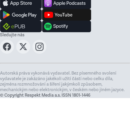
Sledujte nás
Autorská práva vykonává vydavatel. Bez písemného svolení
vydavatele je zakázáno jakékoli užití částí nebo celku díla,
zejména rozmnožování a šíření jakýmkoli způsobem,
mechanickým nebo elektronickým, v českém nebo jiném jazyce.
© Copyright Respekt Media a.s. ISSN 1801-1446