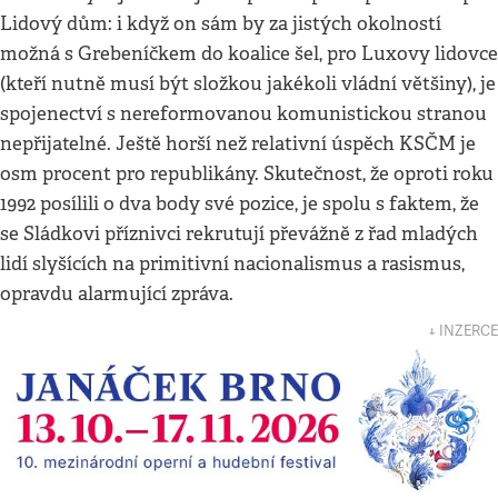
Lidový dům: i když on sám by za jistých okolností
možná s Grebeníčkem do koalice šel, pro Luxovy lidovce
(kteří nutně musí být složkou jakékoli vládní většiny), je
spojenectví s nereformovanou komunistickou stranou
nepřijatelné. Ještě horší než relativní úspěch KSČM je
osm procent pro republikány. Skutečnost, že oproti roku
1992 posílili o dva body své pozice, je spolu s faktem, že
se Sládkovi příznivci rekrutují převážně z řad mladých
lidí slyšících na primitivní nacionalismus a rasismus,
opravdu alarmující zpráva.
↓ INZERCE