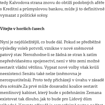
tedy Kalvodova strana znovu do obtíží podobných aféře
s Kreditní a průmyslovou bankou, může ji to definitivně
vymazat z politické scény.
Vítejte v horších časech
Nyní je nejdůležitější, co bude dál. Pokud se předběžné
výsledky voleb potvrdí, vznikne v nové sněmovně
patový stav. Nerozhodne-li se žádná ze stran k zatím
nepředvídanému spojenectví, není v této zemi možné
sestavit vládní většinu. Vypsat nové volby však kvůli
neexistenci Senátu také nelze (sněmovna je
nerozpustitelná). Proto tedy přicházejí v úvahu v zásadě
dva scénáře.Za prvé může dosavadní koalice sestavit
menšinový kabinet, který bude s požehnáním Zemana
existovat tak dlouho, jak to bude pro Lidový dům