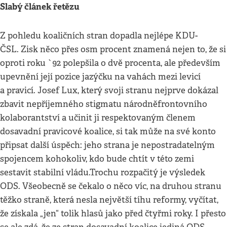
Slabý článek řetězu
Z pohledu koaličních stran dopadla nejlépe KDU-
ČSL. Zisk něco přes osm procent znamená nejen to, že si
oproti roku `92 polepšila o dvě procenta, ale především
upevnění její pozice jazýčku na vahách mezi levicí
a pravicí. Josef Lux, který svoji stranu nejprve dokázal
zbavit nepříjemného stigmatu národněfrontovního
kolaborantství a učinit ji respektovaným členem
dosavadní pravicové koalice, si tak může na své konto
připsat další úspěch: jeho strana je nepostradatelným
spojencem kohokoliv, kdo bude chtít v této zemi
sestavit stabilní vládu.Trochu rozpačitý je výsledek
ODS. Všeobecně se čekalo o něco víc, na druhou stranu
těžko straně, která nesla největší tíhu reformy, vyčítat,
že získala „jen“ tolik hlasů jako před čtyřmi roky. I přesto