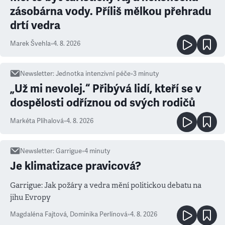
zásobárna vody. Příliš mělkou přehradu
drtí vedra
Marek Švehla
•
4. 8. 2026
Newsletter
:
Jednotka intenzivní péče
•
3
minuty
„Už mi nevolej.“ Přibývá lidí, kteří se v
dospělosti odříznou od svých rodičů
Markéta Plíhalová
•
4. 8. 2026
Newsletter
:
Garrigue
•
4
minuty
Je klimatizace pravicová?
Garrigue: Jak požáry a vedra mění politickou debatu na
jihu Evropy
Magdaléna Fajtová
,
Dominika Perlínová
•
4. 8. 2026