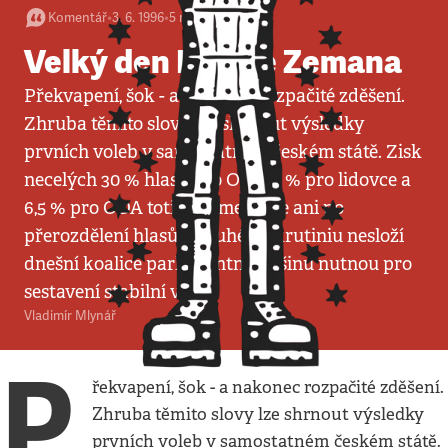
Komentář
•
3. 6. 1996
•
5
minut
Velký den Miloše Zemana
Překvapení, šok - a nakonec rozpačité zděšení.
Zhruba těmito slovy lze shrnout výsledky
prvních voleb v samostatném českém státě. Zisk
necelých 30 % hlasů pro ODS, 8 % pro lidovce a
6,5 % pro ODA totiž znamená, že ani po
přerozdělení hlasů v druhém skrutiniu nesloží
dnešní koalice parlamentní většinu nutnou pro
sestavení stabilní vlády.
Vladimír Mlynář
P
řekvapení, šok - a nakonec rozpačité zděšení.
Zhruba těmito slovy lze shrnout výsledky
prvních voleb v samostatném českém státě.