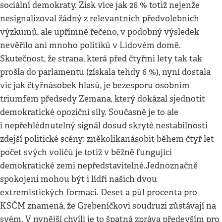
sociální demokraty. Zisk více jak 26 % totiž nejenže
nesignalizoval žádný z relevantních předvolebních
výzkumů, ale upřímně řečeno, v podobný výsledek
nevěřilo ani mnoho politiků v Lidovém domě.
Skutečnost, že strana, která před čtyřmi lety tak tak
prošla do parlamentu (získala tehdy 6 %), nyní dostala
víc jak čtyřnásobek hlasů, je bezesporu osobním
triumfem předsedy Zemana, který dokázal sjednotit
demokratické opoziční síly. Současně je to ale
i nepřehlédnutelný signál dosud skryté nestabilnosti
zdejší politické scény: zněkolikanásobit během čtyř let
počet svých voličů je totiž v běžně fungující
demokratické zemi nepředstavitelné.Jednoznačně
spokojeni mohou být i lídři našich dvou
extremistických formací. Deset a půl procenta pro
KSČM znamená, že Grebeníčkovi soudruzi zůstávají na
svém. V nynější chvíli je to špatná zpráva především pro