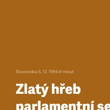
Ekonomika
•
5. 12. 1994
•
9
minut
Zlatý hřeb
parlamentní s