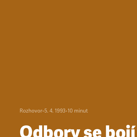
Rozhovor
•
5. 4. 1993
•
10
minut
Odbory se bojí