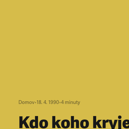
Domov
•
18. 4. 1990
•
4
minuty
Kdo koho kryj