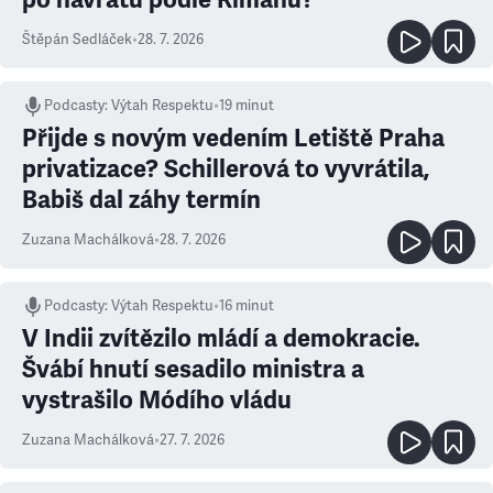
Štěpán Sedláček
•
28. 7. 2026
Podcasty
:
Výtah Respektu
•
19 minut
Přijde s novým vedením Letiště Praha
privatizace? Schillerová to vyvrátila,
Babiš dal záhy termín
Zuzana Machálková
•
28. 7. 2026
Podcasty
:
Výtah Respektu
•
16 minut
V Indii zvítězilo mládí a demokracie.
Švábí hnutí sesadilo ministra a
vystrašilo Módího vládu
Zuzana Machálková
•
27. 7. 2026