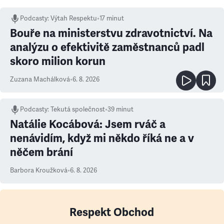
Podcasty
:
Výtah Respektu
•
17 minut
Bouře na ministerstvu zdravotnictví. Na
analýzu o efektivitě zaměstnanců padl
skoro milion korun
Zuzana Machálková
•
6. 8. 2026
Podcasty
:
Tekutá společnost
•
39 minut
Natálie Kocábová: Jsem rváč a
nenávidím, když mi někdo říká ne a v
něčem brání
Barbora Kroužková
•
6. 8. 2026
Respekt Obchod