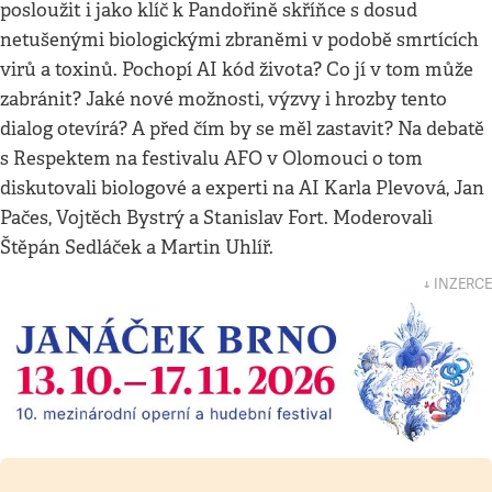
posloužit i jako klíč k Pandořině skříňce s dosud
netušenými biologickými zbraněmi v podobě smrtících
virů a toxinů. Pochopí AI kód života? Co jí v tom může
zabránit? Jaké nové možnosti, výzvy i hrozby tento
dialog otevírá? A před čím by se měl zastavit? Na debatě
s Respektem na festivalu AFO v Olomouci o tom
diskutovali biologové a experti na AI Karla Plevová, Jan
Pačes, Vojtěch Bystrý a Stanislav Fort. Moderovali
Štěpán Sedláček a Martin Uhlíř.
↓ INZERCE