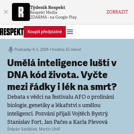
Týdeník Respekt
×
ZOBRAZIT
Respekt Media
ZDARMA - na Google Play
Koupit předplatné
Podcasty
•
4. 5. 2024
•
1 hodina 32 minut
Umělá inteligence luští v
DNA kód života. Vyčte
mezi řádky i lék na smrt?
Debata s vědci na festivalu AFO o prolínání
biologie, genetiky a lékařství s umělou
inteligencí. Pozvání přijali Vojtěch Bystrý,
Stanislav Fort, Jan Pačes a Karla Plevová
Štěpán Sedláček
,
Martin Uhlíř