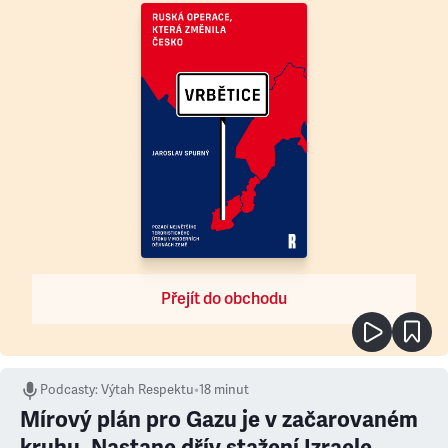
Přejít do obchodu
Podcasty
:
Výtah Respektu
•
18 minut
Mírový plán pro Gazu je v začarovaném
kruhu. Nastane dřív stažení Izraele,