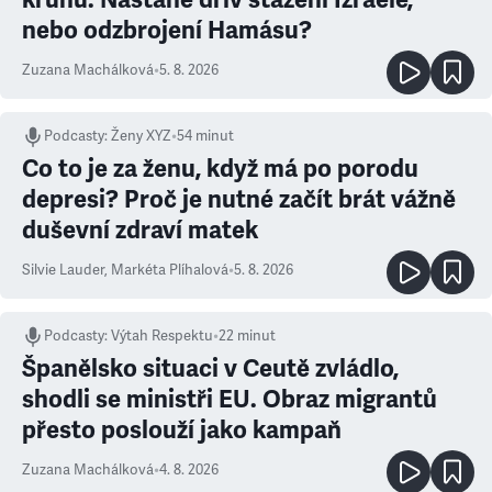
nebo odzbrojení Hamásu?
Zuzana Machálková
•
5. 8. 2026
Podcasty
:
Ženy XYZ
•
54 minut
Co to je za ženu, když má po porodu
depresi? Proč je nutné začít brát vážně
duševní zdraví matek
Silvie Lauder
,
Markéta Plíhalová
•
5. 8. 2026
Podcasty
:
Výtah Respektu
•
22 minut
Španělsko situaci v Ceutě zvládlo,
shodli se ministři EU. Obraz migrantů
přesto poslouží jako kampaň
Zuzana Machálková
•
4. 8. 2026