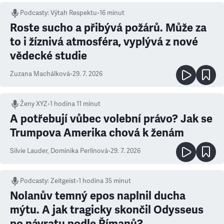
Podcasty
:
Výtah Respektu
•
16 minut
Roste sucho a přibývá požárů. Může za
to i žíznivá atmosféra, vyplývá z nové
vědecké studie
Zuzana Machálková
•
29. 7. 2026
Ženy XYZ
•
1 hodina 11 minut
A potřebují vůbec volební právo? Jak se
Trumpova Amerika chová k ženám
Silvie Lauder
,
Dominika Perlínová
•
29. 7. 2026
Podcasty
:
Zeitgeist
•
1 hodina 35 minut
Nolanův temný epos naplnil ducha
mýtu. A jak tragicky skončil Odysseus
po návratu podle Římanů?