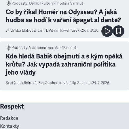
Podcasty
:
Dělníci kultury
•
1 hodina 9 minut
Co by říkal Homér na Odysseu? A jaká
hudba se hodí k vaření špaget al dente?
Jindřiška Bláhová
,
Jan H. Vitvar
,
Pavel Turek
•
25. 7. 2026
Podcasty
:
Vládneme, nerušit
•
42 minut
Kde hledá Babiš obejmutí a s kým opéká
krůtu? Jak vypadá zahraniční politika
jeho vlády
Kristýna Jelínková
,
Eva Soukeníková
,
Filip Zelenka
•
24. 7. 2026
Respekt
Redakce
Kontakty