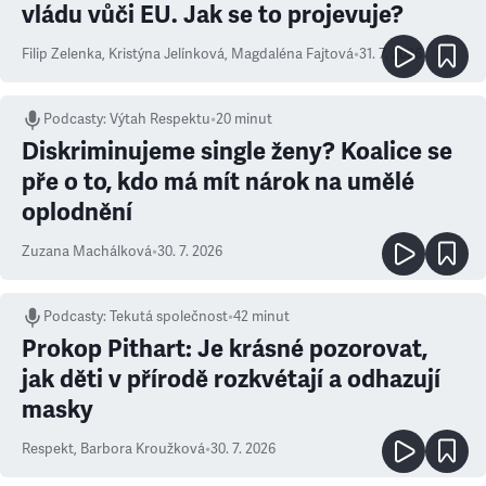
vládu vůči EU. Jak se to projevuje?
Filip Zelenka
,
Kristýna Jelínková
,
Magdaléna Fajtová
•
31. 7. 2026
Podcasty
:
Výtah Respektu
•
20 minut
Diskriminujeme single ženy? Koalice se
pře o to, kdo má mít nárok na umělé
oplodnění
Zuzana Machálková
•
30. 7. 2026
Podcasty
:
Tekutá společnost
•
42 minut
Prokop Pithart: Je krásné pozorovat,
jak děti v přírodě rozkvétají a odhazují
masky
Respekt
,
Barbora Kroužková
•
30. 7. 2026