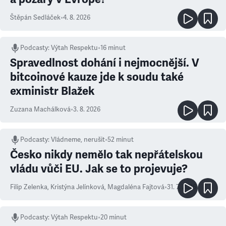
Štěpán Sedláček
•
4. 8. 2026
Podcasty
:
Výtah Respektu
•
16 minut
Spravedlnost dohání i nejmocnější. V
bitcoinové kauze jde k soudu také
exministr Blažek
Zuzana Machálková
•
3. 8. 2026
Podcasty
:
Vládneme, nerušit
•
52 minut
Česko nikdy nemělo tak nepřátelskou
vládu vůči EU. Jak se to projevuje?
Filip Zelenka
,
Kristýna Jelínková
,
Magdaléna Fajtová
•
31. 7. 2026
Podcasty
:
Výtah Respektu
•
20 minut