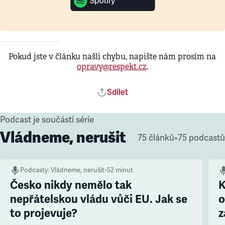
Pokud jste v článku našli chybu, napište nám prosím na
opravy@respekt.cz
.
Sdílet
Podcast je součástí série
Vládneme, nerušit
75 článků
•
75 podcastů
Podcasty
:
Vládneme, nerušit
•
52 minut
Česko nikdy nemělo tak
K
nepřátelskou vládu vůči EU. Jak se
o
to projevuje?
z