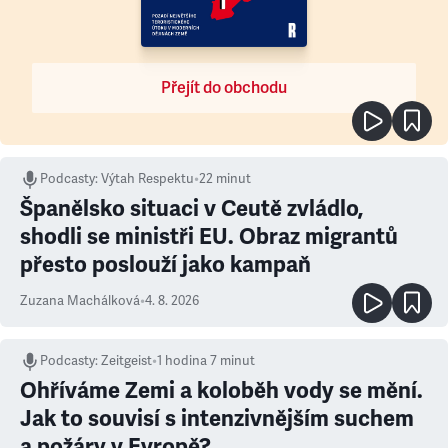
Přejít do obchodu
Podcasty
:
Výtah Respektu
•
22 minut
Španělsko situaci v Ceutě zvládlo,
shodli se ministři EU. Obraz migrantů
přesto poslouží jako kampaň
Zuzana Machálková
•
4. 8. 2026
Podcasty
:
Zeitgeist
•
1 hodina 7 minut
Ohříváme Zemi a koloběh vody se mění.
Jak to souvisí s intenzivnějším suchem
a požáry v Evropě?