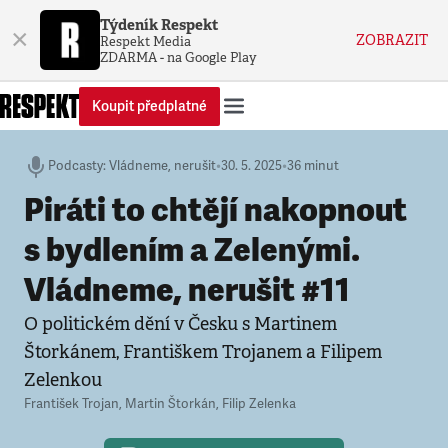
Týdeník Respekt
×
ZOBRAZIT
Respekt Media
ZDARMA - na Google Play
Koupit předplatné
Podcasty
:
Vládneme, nerušit
•
30. 5. 2025
•
36 minut
Piráti to chtějí nakopnout
s bydlením a Zelenými.
Vládneme, nerušit #11
O politickém dění v Česku s Martinem
Štorkánem, Františkem Trojanem a Filipem
Zelenkou
František Trojan
,
Martin Štorkán
,
Filip Zelenka