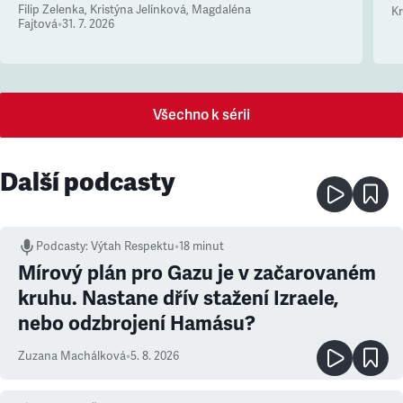
Filip Zelenka
,
Kristýna Jelínková
,
Magdaléna
Kr
Fajtová
•
31. 7. 2026
Všechno k sérii
Další podcasty
Podcasty
:
Výtah Respektu
•
18 minut
Mírový plán pro Gazu je v začarovaném
kruhu. Nastane dřív stažení Izraele,
nebo odzbrojení Hamásu?
Zuzana Machálková
•
5. 8. 2026