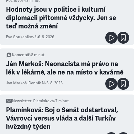
Rozhovor
•
12
minut
Hodnoty jsou v politice i kulturní
diplomacii přítomné vždycky. Jen se
teď možná změní
Eva Soukeníková
•
6. 8. 2026
Komentář
•
8
minut
Ján Markoš: Neonacista má právo na
lék v lékárně, ale ne na místo v kavárně
Ján Markoš
,
Denník N
•
6. 8. 2026
Newsletter
:
Plamínková
•
7
minut
Plamínková: Boj o Senát odstartoval,
Vávrovci versus vláda a další Turkův
hvězdný týden