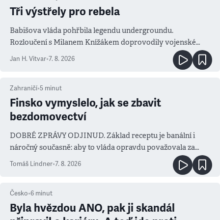
Tři výstřely pro rebela
Babišova vláda pohřbila legendu undergroundu.
Rozloučení s Milanem Knížákem doprovodily vojenské
salvy i kritika pokrokářů
Jan H. Vitvar
•
7. 8. 2026
Zahraničí
•
5
minut
Finsko vymyslelo, jak se zbavit
bezdomovectví
DOBRÉ ZPRÁVY ODJINUD. Základ receptu je banální i
náročný současně: aby to vláda opravdu považovala za
prioritu
Tomáš Lindner
•
7. 8. 2026
Česko
•
6
minut
Byla hvězdou ANO, pak ji skandál