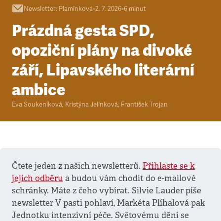
Newsletter
:
Plamínková
•
2. 7. 2026
•
6
minut
Prázdná gesta SPD,
opoziční plány na divoké
září, Lipavského literární
ambice
Eva Soukeníková
,
Kristýna Jelínková
,
František Trojan
Čtete jeden z našich newsletterů.
Přihlaste se k
jejich odběru
a budou vám chodit do e-mailové
schránky. Máte z čeho vybírat. Silvie Lauder píše
newsletter V pasti pohlaví, Markéta Plíhalová pak
Jednotku intenzivní péče. Světovému dění se