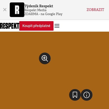
Týdeník Respekt
×
ZOBRAZIT
Respekt Media
ZDARMA - na Google Play
Koupit předplatné