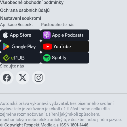
Všeobecné obchodní podmínky
Ochrana osobních údajů
Nastavení soukromí
Aplikace Respekt
Poslouchejte nás
Sledujte nás
Autorská práva vykonává vydavatel. Bez písemného svolení
vydavatele je zakázáno jakékoli užití částí nebo celku díla,
zejména rozmnožování a šíření jakýmkoli způsobem,
mechanickým nebo elektronickým, v českém nebo jiném jazyce.
© Copyright Respekt Media a.s. ISSN 1801-1446