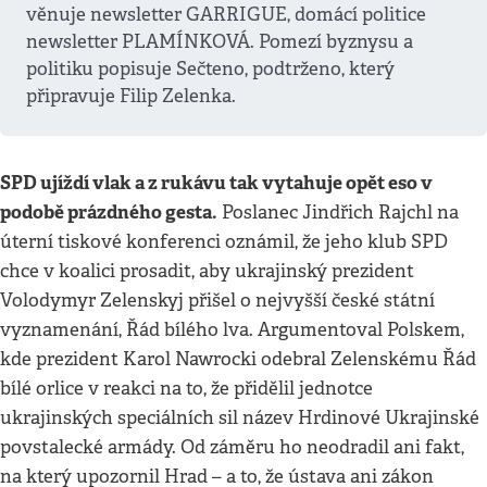
věnuje newsletter GARRIGUE, domácí politice
newsletter PLAMÍNKOVÁ. Pomezí byznysu a
politiku popisuje Sečteno, podtrženo, který
připravuje Filip Zelenka.
SPD ujíždí vlak a z rukávu tak vytahuje opět eso v
podobě prázdného gesta.
Poslanec Jindřich Rajchl na
úterní tiskové konferenci oznámil, že jeho klub SPD
chce v koalici prosadit, aby ukrajinský prezident
Volodymyr Zelenskyj přišel o nejvyšší české státní
vyznamenání, Řád bílého lva. Argumentoval Polskem,
kde prezident Karol Nawrocki odebral Zelenskému Řád
bílé orlice v reakci na to, že přidělil jednotce
ukrajinských speciálních sil název Hrdinové Ukrajinské
povstalecké armády. Od záměru ho neodradil ani fakt,
na který upozornil Hrad – a to, že ústava ani zákon