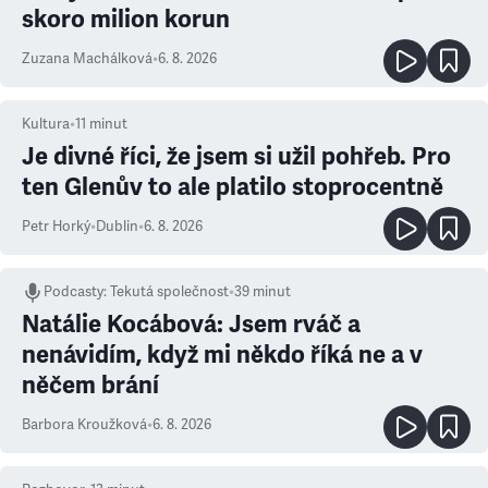
skoro milion korun
Zuzana Machálková
•
6. 8. 2026
Kultura
•
11
minut
Je divné říci, že jsem si užil pohřeb. Pro
ten Glenův to ale platilo stoprocentně
Petr Horký
•
Dublin
•
6. 8. 2026
Podcasty
:
Tekutá společnost
•
39 minut
Natálie Kocábová: Jsem rváč a
nenávidím, když mi někdo říká ne a v
něčem brání
Barbora Kroužková
•
6. 8. 2026