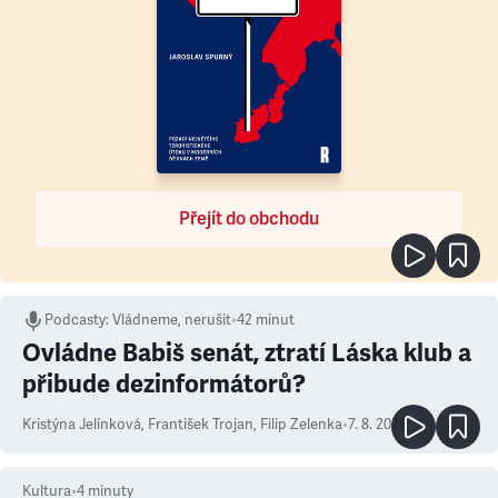
Přejít do obchodu
Podcasty
:
Vládneme, nerušit
•
42 minut
Ovládne Babiš senát, ztratí Láska klub a
přibude dezinformátorů?
Kristýna Jelínková
,
František Trojan
,
Filip Zelenka
•
7. 8. 2026
Kultura
•
4
minuty