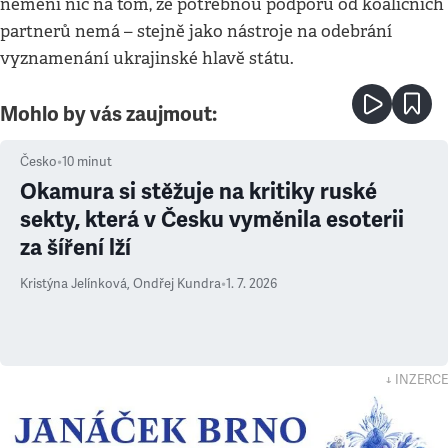
nemění nic na tom, že potřebnou podporu od koaličních
partnerů nemá – stejně jako nástroje na odebrání
vyznamenání ukrajinské hlavě státu.
Mohlo by vás zaujmout:
Česko
•
10
minut
Okamura si stěžuje na kritiky ruské
sekty, která v Česku vyměnila esoterii
za šíření lží
Kristýna Jelínková
,
Ondřej Kundra
•
1. 7. 2026
↓ INZERCE