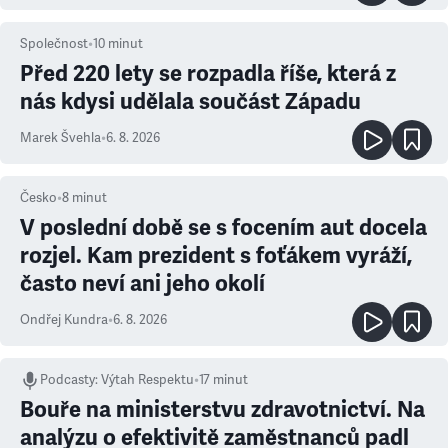
Společnost
•
10
minut
Před 220 lety se rozpadla říše, která z
nás kdysi udělala součást Západu
Marek Švehla
•
6. 8. 2026
Česko
•
8
minut
V poslední době se s focením aut docela
rozjel. Kam prezident s foťákem vyráží,
často neví ani jeho okolí
Ondřej Kundra
•
6. 8. 2026
Podcasty
:
Výtah Respektu
•
17 minut
Bouře na ministerstvu zdravotnictví. Na
analýzu o efektivitě zaměstnanců padl