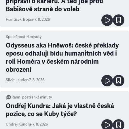
připravil o kariéru. A teď jde proti
Babišově straně do voleb
František Trojan
•
7. 8. 2026
Společnost
•
4
minuty
Odysseus aka Hněwoš: české překlady
eposu odhalují bídu humanitních věd i
roli Homéra v českém národním
obrození
Silvie Lauder
•
7. 8. 2026
Ranní postřeh
•
3
minuty
Ondřej Kundra: Jaká je vlastně česká
pozice, co se Kuby týče?
Ondřej Kundra
•
7. 8. 2026