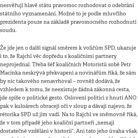
nesvěřují hlavě státu pravomoc rozhodovat o odebrání
státního vyznamenání. Možné to je podle mluvčího
prezidenta pouze na základě pravomocného rozhodnutí
soudu.
Že jde jen o další signál směrem k voličům SPD, ukazuje
i to, že Rajchl věc dopředu s koaličními partnery
neprojednal. Třeba šéf koaličních Motoristů sobě Petr
Macinka neskrývá překvapení a novinářům říká, že sám
by nic takového nenavrhoval – rovněž dodává, že
vzhledem k tomu, že neexistuje žádná zákonná cesta,
jde spíše o politické gesto. Oslovení politici z hnutí ANO
pak v kuloárech obracejí oči v sloup a dávají najevo, že
rétorika SPD už jim vadí. Na to Rajchl ve sněmovně říká,
že v tom případě jeho koaliční partneři „nemají
dostatečné vzdělání v historii“. Ani tato jeho úvaha však