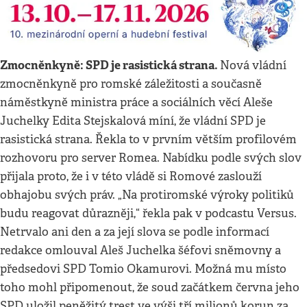
Zmocněnkyně: SPD je rasistická strana.
Nová vládní
zmocněnkyně pro romské záležitosti a současně
náměstkyně ministra práce a sociálních věcí Aleše
Juchelky Edita Stejskalová míní, že vládní SPD je
rasistická strana. Řekla to v prvním větším profilovém
rozhovoru pro server Romea. Nabídku podle svých slov
přijala proto, že i v této vládě si Romové zaslouží
obhajobu svých práv. „Na protiromské výroky politiků
budu reagovat důrazněji,“ řekla pak v podcastu Versus.
Netrvalo ani den a za její slova se podle informací
redakce omlouval Aleš Juchelka šéfovi sněmovny a
předsedovi SPD Tomio Okamurovi. Možná mu místo
toho mohl připomenout, že soud začátkem června jeho
SPD uložil peněžitý trest ve výši tří milionů korun za