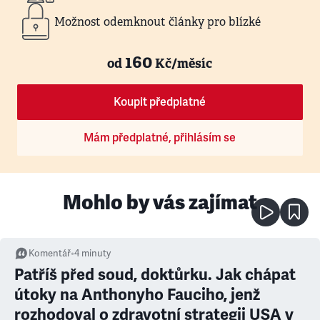
Možnost odemknout články pro blízké
160
od
Kč/měsíc
Koupit předplatné
Mám předplatné, přihlásím se
Mohlo by vás zajímat
Komentář
•
4
minuty
Patříš před soud, doktůrku. Jak chápat
útoky na Anthonyho Fauciho, jenž
rozhodoval o zdravotní strategii USA v