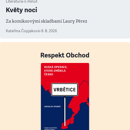
Literatura
•
5
minut
Květy noci
Za komiksovými skladbami Laury Pérez
Kateřina Čopjaková
•
9. 8. 2026
Respekt Obchod