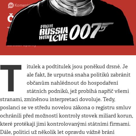
Komentář
:
Politika
•
23. 2. 2017
•
5
minut
Černá konta zachráněna
Transfery financí ze státních podniků do
politických stran mohou pokračovat
Jaroslav Spurný
T
itulek a podtitulek jsou poněkud drsné. Je
ale fakt, že urputná snaha politiků zabránit
občanům nahlédnout do hospodaření
státních podniků, jež probíhá napříč všemi
stranami, zmíněnou interpretaci dovoluje. Tedy,
poslanci se ve středu novelou zákona o registru smluv
ochránili před možností kontroly stovek miliard korun,
které protékají jimi kontrolovanými státními firmami.
Dále, politici už několik let opravdu vážně brání