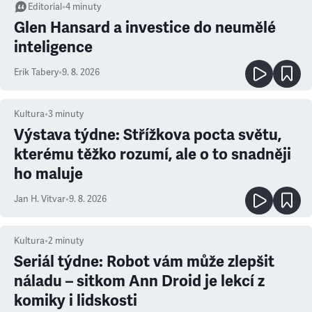
Editorial
•
4
minuty
Glen Hansard a investice do neumělé
inteligence
Erik Tabery
•
9. 8. 2026
Kultura
•
3
minuty
Výstava týdne: Střížkova pocta světu,
kterému těžko rozumí, ale o to snadněji
ho maluje
Jan H. Vitvar
•
9. 8. 2026
Kultura
•
2
minuty
Seriál týdne: Robot vám může zlepšit
náladu – sitkom Ann Droid je lekcí z
komiky i lidskosti