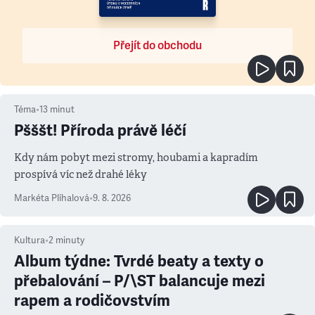
Přejít do obchodu
Téma
•
13
minut
Pšššt! Příroda právě léčí
Kdy nám pobyt mezi stromy, houbami a kapradím
prospívá víc než drahé léky
Markéta Plíhalová
•
9. 8. 2026
Kultura
•
2
minuty
Album týdne: Tvrdé beaty a texty o
přebalování – P/\ST balancuje mezi
rapem a rodičovstvím