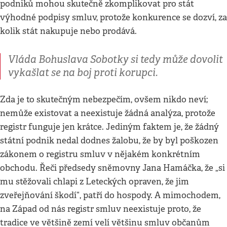
podniků mohou skutečně zkomplikovat pro stát
výhodné podpisy smluv, protože konkurence se dozví, za
kolik stát nakupuje nebo prodává.
Vláda Bohuslava Sobotky si tedy může dovolit
vykašlat se na boj proti korupci.
Zda je to skutečným nebezpečím, ovšem nikdo neví;
nemůže existovat a neexistuje žádná analýza, protože
registr funguje jen krátce. Jediným faktem je, že žádný
státní podnik nedal dodnes žalobu, že by byl poškozen
zákonem o registru smluv v nějakém konkrétním
obchodu. Řeči předsedy sněmovny Jana Hamáčka, že „si
mu stěžovali chlapi z Leteckých opraven, že jim
zveřejňování škodí“, patří do hospody. A mimochodem,
na Západ od nás registr smluv neexistuje proto, že
tradice ve většině zemí velí většinu smluv občanům