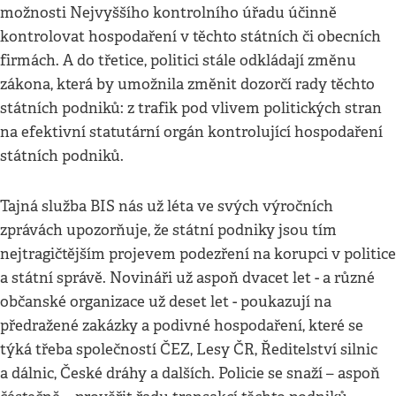
možnosti Nejvyššího kontrolního úřadu účinně
kontrolovat hospodaření v těchto státních či obecních
firmách. A do třetice, politici stále odkládají změnu
zákona, která by umožnila změnit dozorčí rady těchto
státních podniků: z trafik pod vlivem politických stran
na efektivní statutární orgán kontrolující hospodaření
státních podniků.
Tajná služba BIS nás už léta ve svých výročních
zprávách upozorňuje, že státní podniky jsou tím
nejtragičtějším projevem podezření na korupci v politice
a státní správě. Novináři už aspoň dvacet let - a různé
občanské organizace už deset let - poukazují na
předražené zakázky a podivné hospodaření, které se
týká třeba společností ČEZ, Lesy ČR, Ředitelství silnic
a dálnic, České dráhy a dalších. Policie se snaží – aspoň