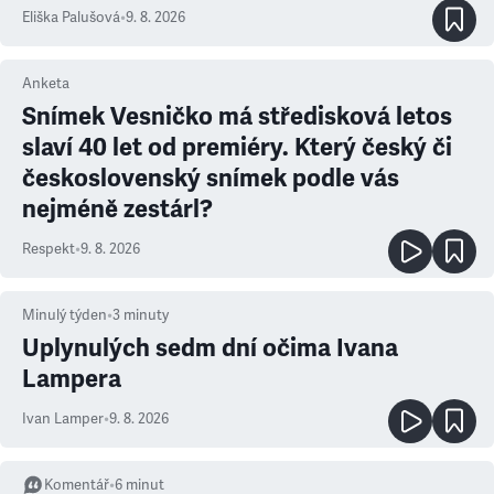
Eliška Palušová
•
9. 8. 2026
Anketa
Snímek Vesničko má středisková letos
slaví 40 let od premiéry. Který český či
československý snímek podle vás
nejméně zestárl?
Respekt
•
9. 8. 2026
Minulý týden
•
3
minuty
Uplynulých sedm dní očima Ivana
Lampera
Ivan Lamper
•
9. 8. 2026
Komentář
•
6
minut