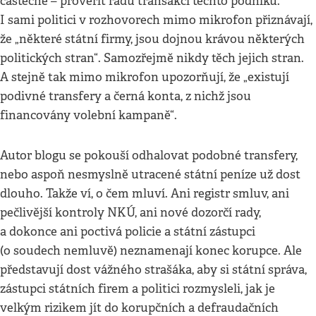
částečně – prověřit řadu transakcí těchto podniků.
I sami politici v rozhovorech mimo mikrofon přiznávají,
že „některé státní firmy, jsou dojnou krávou některých
politických stran“. Samozřejmě nikdy těch jejich stran.
A stejně tak mimo mikrofon upozorňují, že „existují
podivné transfery a černá konta, z nichž jsou
financovány volební kampaně“.
Autor blogu se pokouší odhalovat podobné transfery,
nebo aspoň nesmyslně utracené státní peníze už dost
dlouho. Takže ví, o čem mluví. Ani registr smluv, ani
pečlivější kontroly NKÚ, ani nové dozorčí rady,
a dokonce ani poctivá policie a státní zástupci
(o soudech nemluvě) neznamenají konec korupce. Ale
představují dost vážného strašáka, aby si státní správa,
zástupci státních firem a politici rozmysleli, jak je
velkým rizikem jít do korupčních a defraudačních