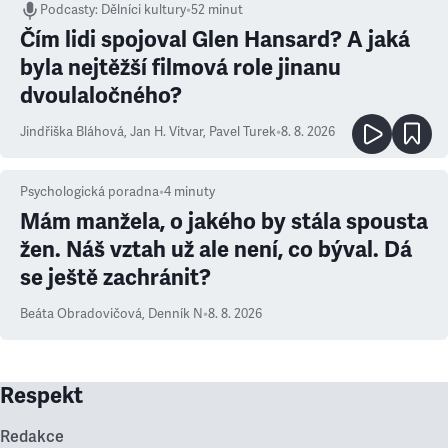
Podcasty
:
Dělníci kultury
•
52 minut
Čím lidi spojoval Glen Hansard? A jaká
byla nejtěžší filmová role jinanu
dvoulaločného?
Jindřiška Bláhová
,
Jan H. Vitvar
,
Pavel Turek
•
8. 8. 2026
Psychologická poradna
•
4
minuty
Mám manžela, o jakého by stála spousta
žen. Náš vztah už ale není, co býval. Dá
se ještě zachránit?
Beáta Obradovičová
,
Denník N
•
8. 8. 2026
Respekt
Redakce