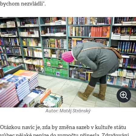
bychom nezvládli“.
Autor: Matěj Stránský
Otázkou navíc je, zda by změna sazeb v kultuře státu
vůbec nějaké peníze do rozpočtu přinesla. Zdražování