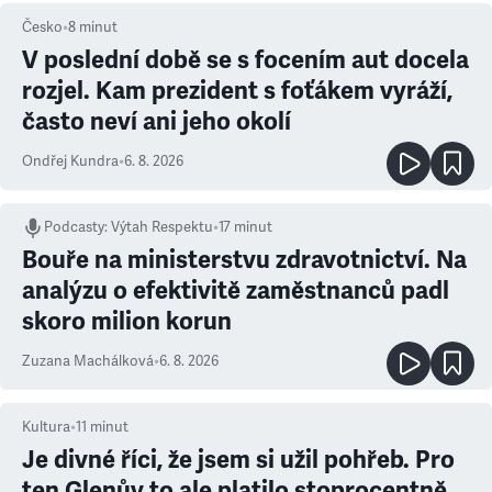
Česko
•
8
minut
V poslední době se s focením aut docela
rozjel. Kam prezident s foťákem vyráží,
často neví ani jeho okolí
Ondřej Kundra
•
6. 8. 2026
Podcasty
:
Výtah Respektu
•
17 minut
Bouře na ministerstvu zdravotnictví. Na
analýzu o efektivitě zaměstnanců padl
skoro milion korun
Zuzana Machálková
•
6. 8. 2026
Kultura
•
11
minut
Je divné říci, že jsem si užil pohřeb. Pro
ten Glenův to ale platilo stoprocentně