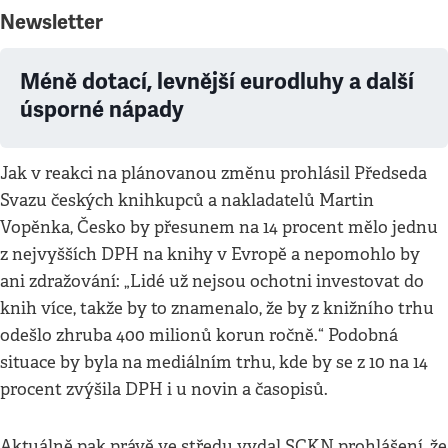
Newsletter
Méně dotací, levnější eurodluhy a další
úsporné nápady
Jak v reakci na plánovanou změnu prohlásil Předseda
Svazu českých knihkupců a nakladatelů Martin
Vopěnka, Česko by přesunem na 14 procent mělo jednu
z nejvyšších DPH na knihy v Evropě a nepomohlo by
ani zdražování: „Lidé už nejsou ochotni investovat do
knih více, takže by to znamenalo, že by z knižního trhu
odešlo zhruba 400 milionů korun ročně.“ Podobná
situace by byla na mediálním trhu, kde by se z 10 na 14
procent zvýšila DPH i u novin a časopisů.
Aktuálně pak právě ve středu vydal SCKN prohlášení, že