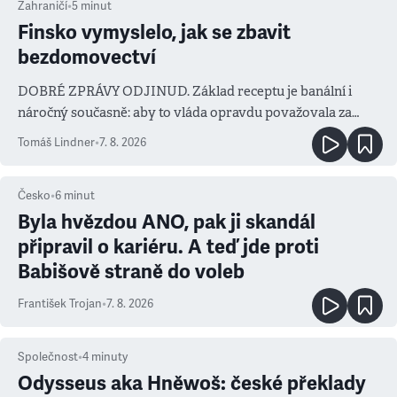
Zahraničí
•
5
minut
Finsko vymyslelo, jak se zbavit
bezdomovectví
DOBRÉ ZPRÁVY ODJINUD. Základ receptu je banální i
náročný současně: aby to vláda opravdu považovala za
prioritu
Tomáš Lindner
•
7. 8. 2026
Česko
•
6
minut
Byla hvězdou ANO, pak ji skandál
připravil o kariéru. A teď jde proti
Babišově straně do voleb
František Trojan
•
7. 8. 2026
Společnost
•
4
minuty
Odysseus aka Hněwoš: české překlady