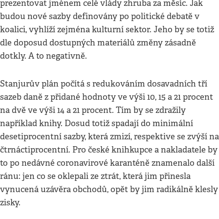
prezentovat jménem celé vlády zhruba za měsíc. Jak
budou nové sazby definovány po politické debatě v
koalici, vyhlíží zejména kulturní sektor. Jeho by se totiž
dle doposud dostupných materiálů změny zásadně
dotkly. A to negativně.
Stanjurův plán počítá s redukováním dosavadních tří
sazeb daně z přidané hodnoty ve výši 10, 15 a 21 procent
na dvě ve výši 14 a 21 procent. Tím by se zdražily
například knihy. Dosud totiž spadají do minimální
desetiprocentní sazby, která zmizí, respektive se zvýší na
čtrnáctiprocentní. Pro české knihkupce a nakladatele by
to po nedávné coronavirové karanténě znamenalo další
ránu: jen co se oklepali ze ztrát, která jim přinesla
vynucená uzávěra obchodů, opět by jim radikálně klesly
zisky.