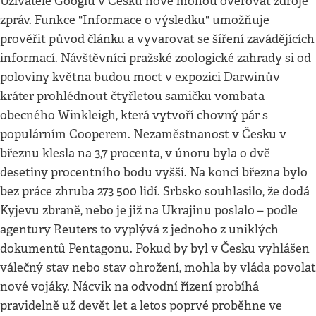
Uživatelé Googlu v Česku nově mohou ověřovat zdroje
zpráv. Funkce "Informace o výsledku" umožňuje
prověřit původ článku a vyvarovat se šíření zavádějících
informací. Návštěvníci pražské zoologické zahrady si od
poloviny května budou moct v expozici Darwinův
kráter prohlédnout čtyřletou samičku vombata
obecného Winkleigh, která vytvoří chovný pár s
populárním Cooperem. Nezaměstnanost v Česku v
březnu klesla na 3,7 procenta, v únoru byla o dvě
desetiny procentního bodu vyšší. Na konci března bylo
bez práce zhruba 273 500 lidí. Srbsko souhlasilo, že dodá
Kyjevu zbraně, nebo je již na Ukrajinu poslalo – podle
agentury Reuters to vyplývá z jednoho z uniklých
dokumentů Pentagonu. Pokud by byl v Česku vyhlášen
válečný stav nebo stav ohrožení, mohla by vláda povolat
nové vojáky. Nácvik na odvodní řízení probíhá
pravidelně už devět let a letos poprvé proběhne ve