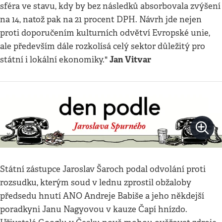
sféra ve stavu, kdy by bez následků absorbovala zvýšení
na 14, natož pak na 21 procent DPH. Návrh jde nejen
proti doporučením kulturních odvětví Evropské unie,
ale především dále rozkolísá celý sektor důležitý pro
Jan Vitvar
státní i lokální ekonomiky."
Státní zástupce Jaroslav Šaroch podal odvolání proti
rozsudku, kterým soud v lednu zprostil obžaloby
předsedu hnutí ANO Andreje Babiše a jeho někdejší
poradkyni Janu Nagyovou v kauze Čapí hnízdo.