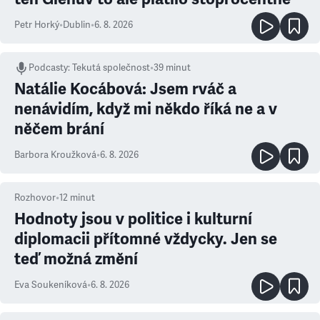
Petr Horký
•
Dublin
•
6. 8. 2026
Podcasty
:
Tekutá společnost
•
39 minut
Natálie Kocábová: Jsem rváč a
nenávidím, když mi někdo říká ne a v
něčem brání
Barbora Kroužková
•
6. 8. 2026
Rozhovor
•
12
minut
Hodnoty jsou v politice i kulturní
diplomacii přítomné vždycky. Jen se
teď možná změní
Eva Soukeníková
•
6. 8. 2026