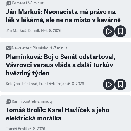
Komentář
•
8
minut
Ján Markoš: Neonacista má právo na
lék v lékárně, ale ne na místo v kavárně
Ján Markoš
,
Denník N
•
6. 8. 2026
Newsletter
:
Plamínková
•
7
minut
Plamínková: Boj o Senát odstartoval,
Vávrovci versus vláda a další Turkův
hvězdný týden
Kristýna Jelínková
,
František Trojan
•
6. 8. 2026
Ranní postřeh
•
2
minuty
Tomáš Brolík: Karel Havlíček a jeho
elektrická morálka
Tomáš Brolík
•
6. 8. 2026