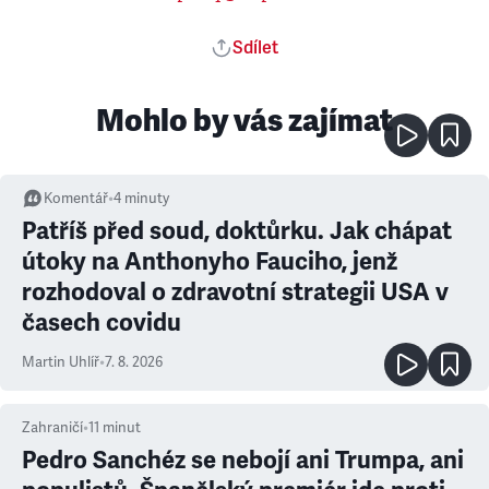
Sdílet
Mohlo by vás zajímat
Komentář
•
4
minuty
Patříš před soud, doktůrku. Jak chápat
útoky na Anthonyho Fauciho, jenž
rozhodoval o zdravotní strategii USA v
časech covidu
Martin Uhlíř
•
7. 8. 2026
Zahraničí
•
11
minut
Pedro Sanchéz se nebojí ani Trumpa, ani