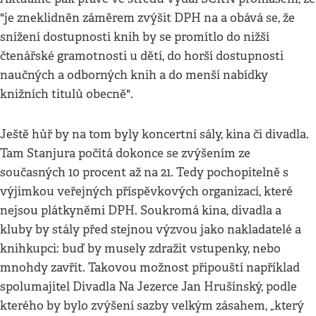
"je zneklidněn záměrem zvýšit DPH na a obává se, že
snížení dostupnosti knih by se promítlo do nižší
čtenářské gramotnosti u dětí, do horší dostupnosti
naučných a odborných knih a do menší nabídky
knižních titulů obecně".
Ještě hůř by na tom byly koncertní sály, kina či divadla.
Tam Stanjura počítá dokonce se zvýšením ze
současných 10 procent až na 21. Tedy pochopitelně s
výjimkou veřejných příspěvkových organizací, které
nejsou plátkyněmi DPH. Soukromá kina, divadla a
kluby by stály před stejnou výzvou jako nakladatelé a
knihkupci: buď by musely zdražit vstupenky, nebo
mnohdy zavřít. Takovou možnost připouští například
spolumajitel Divadla Na Jezerce Jan Hrušínský, podle
kterého by bylo zvýšení sazby velkým zásahem, „který