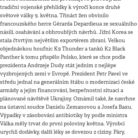
tradiční vojenské přehlídky k výročí konce druhé
světové války 9. května. Třináct žen obvinilo
francouzského herce Gérarda Depardieua ze sexuálního
násilí, osahávání a obhroublých návrhů. Jižní Korea se
stala čtvrtým největším exportérem zbraní. Velkou
objednávkou houfnic K9 Thunder a tanků K2 Black
Panther k tomu přispělo Polsko, které se chce podle
prezidenta Andrzeje Dudy stát jedním z nejlépe
vyzbrojených zemí v Evropě. Prezident Petr Pavel ve
středu jednal na generálním štábu o modernizaci české
armády a jejím financování, bezpečnostní situaci a
plánované návštěvě Ukrajiny. Oznámil také, že navrhne
na ústavní soudce Danielu Zemanovou a Josefa Baxu.
Výpadky v zásobování antibiotiky by podle ministra
Válka měly trvat do první poloviny května. Výrobci
urychlí dodávky, další léky se dovezou z ciziny. Páry,