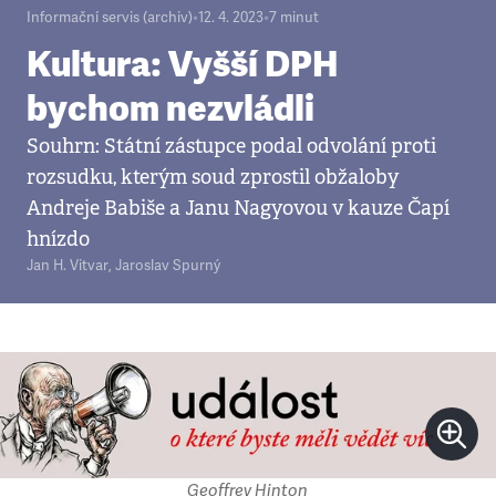
Informační servis (archiv)
•
12. 4. 2023
•
7
minut
Kultura: Vyšší DPH
bychom nezvládli
Souhrn: Státní zástupce podal odvolání proti
rozsudku, kterým soud zprostil obžaloby
Andreje Babiše a Janu Nagyovou v kauze Čapí
hnízdo
Jan H. Vitvar
,
Jaroslav Spurný
Geoffrey Hinton