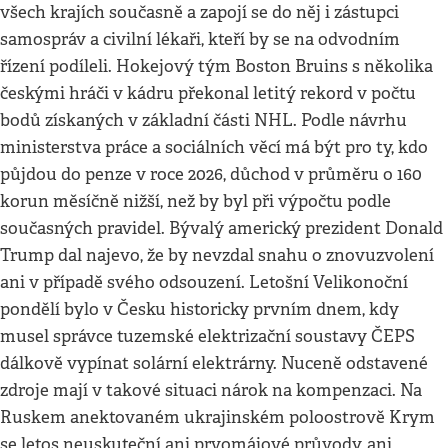
všech krajích současně a zapojí se do něj i zástupci
samospráv a civilní lékaři, kteří by se na odvodním
řízení podíleli. Hokejový tým Boston Bruins s několika
českými hráči v kádru překonal letitý rekord v počtu
bodů získaných v základní části NHL. Podle návrhu
ministerstva práce a sociálních věcí má být pro ty, kdo
půjdou do penze v roce 2026, důchod v průměru o 160
korun měsíčně nižší, než by byl při výpočtu podle
současných pravidel. Bývalý americký prezident Donald
Trump dal najevo, že by nevzdal snahu o znovuzvolení
ani v případě svého odsouzení. Letošní Velikonoční
pondělí bylo v Česku historicky prvním dnem, kdy
musel správce tuzemské elektrizační soustavy ČEPS
dálkově vypínat solární elektrárny. Nuceně odstavené
zdroje mají v takové situaci nárok na kompenzaci. Na
Ruskem anektovaném ukrajinském poloostrově Krym
se letos neuskuteční ani prvomájové průvody, ani