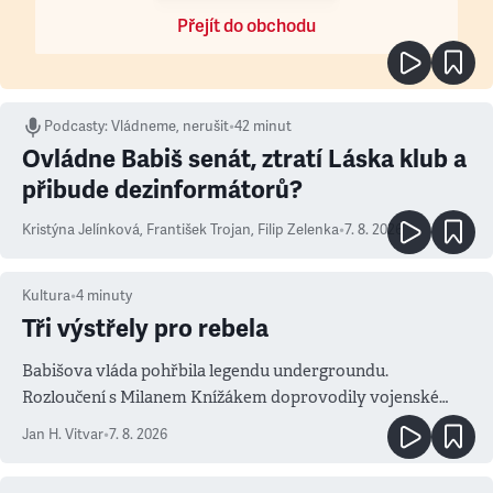
Přejít do obchodu
Podcasty
:
Vládneme, nerušit
•
42 minut
Ovládne Babiš senát, ztratí Láska klub a
přibude dezinformátorů?
Kristýna Jelínková
,
František Trojan
,
Filip Zelenka
•
7. 8. 2026
Kultura
•
4
minuty
Tři výstřely pro rebela
Babišova vláda pohřbila legendu undergroundu.
Rozloučení s Milanem Knížákem doprovodily vojenské
salvy i kritika pokrokářů
Jan H. Vitvar
•
7. 8. 2026