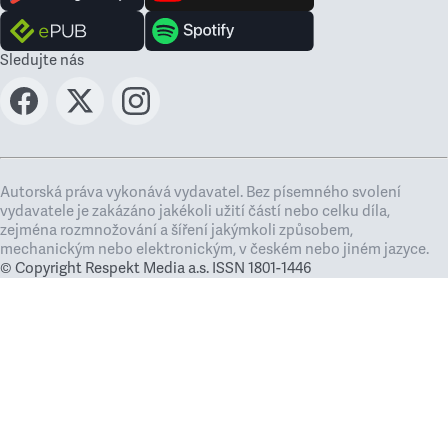
Sledujte nás
Autorská práva vykonává vydavatel. Bez písemného svolení
vydavatele je zakázáno jakékoli užití částí nebo celku díla,
zejména rozmnožování a šíření jakýmkoli způsobem,
mechanickým nebo elektronickým, v českém nebo jiném jazyce.
© Copyright Respekt Media a.s. ISSN 1801-1446