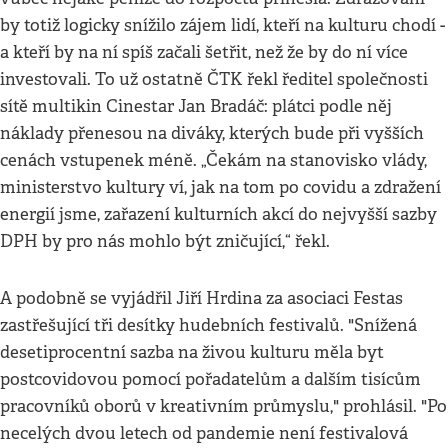
by totiž logicky snížilo zájem lidí, kteří na kulturu chodí -
a kteří by na ní spíš začali šetřit, než že by do ní více
investovali. To už ostatně ČTK řekl ředitel společnosti
sítě multikin Cinestar Jan Bradáč: plátci podle něj
náklady přenesou na diváky, kterých bude při vyšších
cenách vstupenek méně. „Čekám na stanovisko vlády,
ministerstvo kultury ví, jak na tom po covidu a zdražení
energií jsme, zařazení kulturních akcí do nejvyšší sazby
DPH by pro nás mohlo být zničující,“ řekl.
A podobně se vyjádřil Jiří Hrdina za asociaci Festas
zastřešující tři desítky hudebních festivalů. "Snížená
desetiprocentní sazba na živou kulturu měla byt
postcovidovou pomocí pořadatelům a dalším tisícům
pracovníků oborů v kreativním průmyslu," prohlásil. "Po
necelých dvou letech od pandemie není festivalová