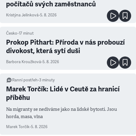
počítačů svých zaměstnanců
Kristýna Jelínková
•
5. 8. 2026
Česko
•
17
minut
Prokop Pithart: Příroda v nás probouzí
divokost, která sytí duši
Barbora Kroužková
•
5. 8. 2026
Ranní postřeh
•
3
minuty
Marek Torčík: Lidé v Ceutě za hranicí
příběhu
Na migranty se nedíváme jako na lidské bytosti. Jsou
horda, masa, vlna
Marek Torčík
•
5. 8. 2026