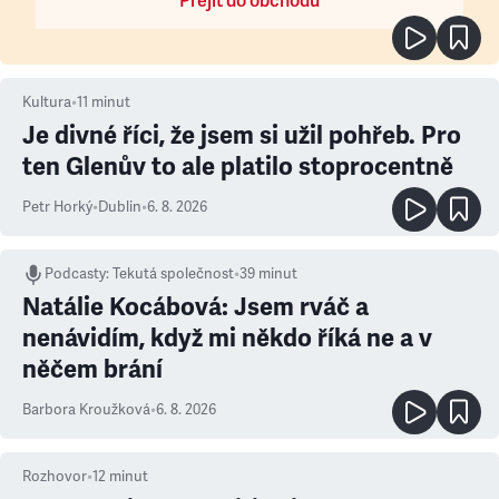
Přejít do obchodu
Kultura
•
11
minut
Je divné říci, že jsem si užil pohřeb. Pro
ten Glenův to ale platilo stoprocentně
Petr Horký
•
Dublin
•
6. 8. 2026
Podcasty
:
Tekutá společnost
•
39 minut
Natálie Kocábová: Jsem rváč a
nenávidím, když mi někdo říká ne a v
něčem brání
Barbora Kroužková
•
6. 8. 2026
Rozhovor
•
12
minut