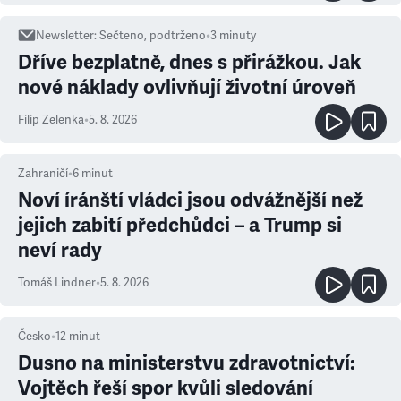
Newsletter
:
Sečteno, podtrženo
•
3
minuty
Dříve bezplatně, dnes s přirážkou. Jak
nové náklady ovlivňují životní úroveň
Filip Zelenka
•
5. 8. 2026
Zahraničí
•
6
minut
Noví íránští vládci jsou odvážnější než
jejich zabití předchůdci – a Trump si
neví rady
Tomáš Lindner
•
5. 8. 2026
Česko
•
12
minut
Dusno na ministerstvu zdravotnictví:
Vojtěch řeší spor kvůli sledování