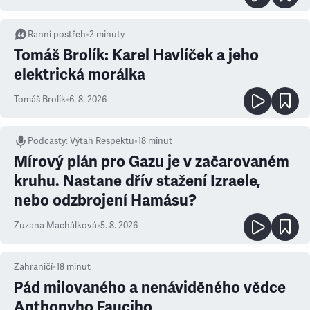
Ranní postřeh
•
2
minuty
Tomáš Brolík: Karel Havlíček a jeho
elektrická morálka
Tomáš Brolík
•
6. 8. 2026
Podcasty
:
Výtah Respektu
•
18 minut
Mírový plán pro Gazu je v začarovaném
kruhu. Nastane dřív stažení Izraele,
nebo odzbrojení Hamásu?
Zuzana Machálková
•
5. 8. 2026
Zahraničí
•
18
minut
Pád milovaného a nenáviděného vědce
Anthonyho Fauciho