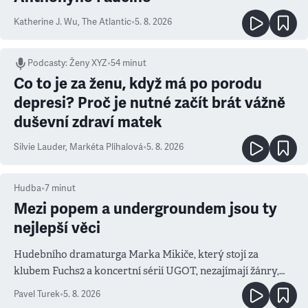
Katherine J. Wu
,
The Atlantic
•
5. 8. 2026
Podcasty
:
Ženy XYZ
•
54 minut
Co to je za ženu, když má po porodu
depresi? Proč je nutné začít brát vážně
duševní zdraví matek
Silvie Lauder
,
Markéta Plíhalová
•
5. 8. 2026
Hudba
•
7
minut
Mezi popem a undergroundem jsou ty
nejlepší věci
Hudebního dramaturga Marka Mikiče, který stojí za
klubem Fuchs2 a koncertní sérií UGOT, nezajímají žánry,
ale atmosféra
Pavel Turek
•
5. 8. 2026