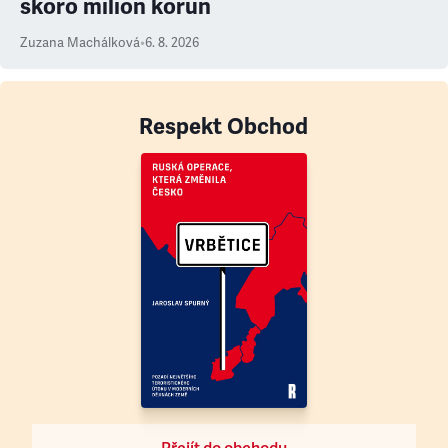
skoro milion korun
Zuzana Machálková
•
6. 8. 2026
Respekt Obchod