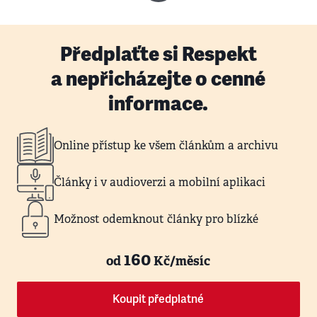
Předplaťte si Respekt
a nepřicházejte o cenné
informace.
Online přístup ke všem článkům a archivu
Články i v audioverzi a mobilní aplikaci
Možnost odemknout články pro blízké
160
od
Kč/měsíc
Koupit předplatné