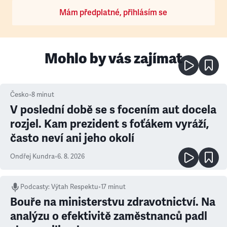
Mám předplatné, přihlásím se
Mohlo by vás zajímat
Česko
•
8
minut
V poslední době se s focením aut docela
rozjel. Kam prezident s foťákem vyráží,
často neví ani jeho okolí
Ondřej Kundra
•
6. 8. 2026
Podcasty
:
Výtah Respektu
•
17 minut
Bouře na ministerstvu zdravotnictví. Na
analýzu o efektivitě zaměstnanců padl