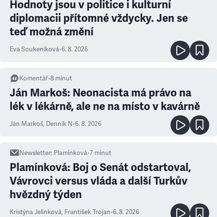
Hodnoty jsou v politice i kulturní
diplomacii přítomné vždycky. Jen se
teď možná změní
Eva Soukeníková
•
6. 8. 2026
Komentář
•
8
minut
Ján Markoš: Neonacista má právo na
lék v lékárně, ale ne na místo v kavárně
Ján Markoš
,
Denník N
•
6. 8. 2026
Newsletter
:
Plamínková
•
7
minut
Plamínková: Boj o Senát odstartoval,
Vávrovci versus vláda a další Turkův
hvězdný týden
Kristýna Jelínková
,
František Trojan
•
6. 8. 2026